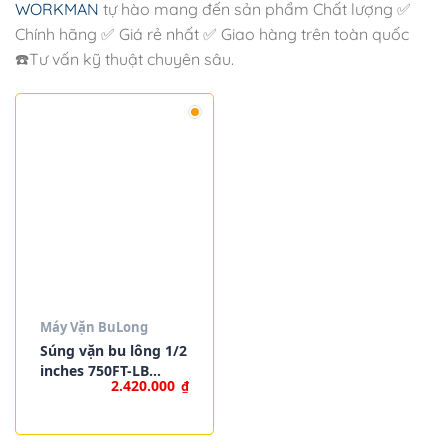
WORKMAN
tự hào mang đến sản phẩm Chất lượng ✅
Chính hãng ✅ Giá rẻ nhất ✅ Giao hàng trên toàn quốc
☎️Tư vấn kỹ thuật chuyên sâu.
Máy Vặn BuLong
Súng vặn bu lông 1/2
inches 750FT-LB
2.420.000
₫
MITOOLS 2131401