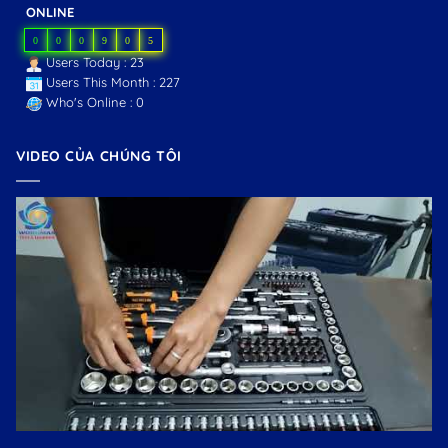
ONLINE
0
0
0
9
0
5
Users Today : 23
Users This Month : 227
Who's Online : 0
VIDEO CỦA CHÚNG TÔI