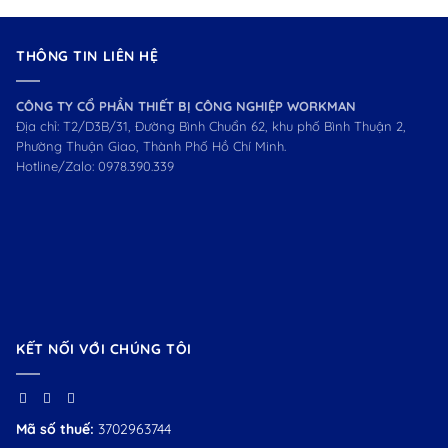
THÔNG TIN LIÊN HỆ
CÔNG TY CỔ PHẦN THIẾT BỊ CÔNG NGHIỆP WORKMAN
Địa chỉ: T2/D3B/31, Đường Bình Chuẩn 62, khu phố Bình Thuận 2,
Phường Thuận Giao, Thành Phố Hồ Chí Minh.
Hotline/Zalo:
0978.390.339
KẾT NỐI VỚI CHÚNG TÔI
Mã số thuế:
3702963744