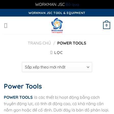
WORKMAN JSC
Bỏ qua
Skip
WORKMAN JSC TOOL & EQUIPMENT
to
content
0
TRANG CHỦ
/
POWER TOOLS
LỌC
Power Tools
POWER TOOLS
là các thiết bị hoạt động bằng cách
truyền động lực, có tính đi động cao, có khả năng cần
nắm gọn hoặc để cố định. Dưới đây là bản đồ phân loại.