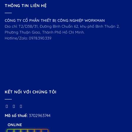
THÔNG TIN LIÊN HỆ
CÔNG TY CỔ PHẦN THIẾT BỊ CÔNG NGHIỆP WORKMAN
Địa chỉ: T2/D3B/31, Đường Bình Chuẩn 62, khu phố Bình Thuận 2,
Phường Thuận Giao, Thành Phố Hồ Chí Minh.
Hotline/Zalo:
0978.390.339
KẾT NỐI VỚI CHÚNG TÔI
Mã số thuế:
3702963744
ONLINE