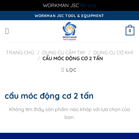
WORKMAN JSC
Bỏ qua
Skip
WORKMAN JSC TOOL & EQUIPMENT
to
content
0
TRANG CHỦ
/
DỤNG CỤ CẦM TAY
/
DỤNG CỤ CƠ KHÍ
/
CẨU MÓC ĐỘNG CƠ 2 TẤN
LỌC
cẩu móc động cơ 2 tấn
Không tìm thấy sản phẩm nào khớp với lựa chọn của
bạn.