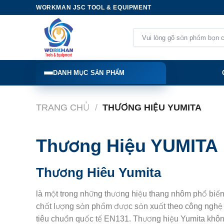
Skip
WORKMAN JSC TOOL & EQUIPMENT
to
content
Tìm
kiếm:
DANH MỤC SẢN PHẨM
TRANG CHỦ
/
THƯƠNG HIỆU YUMITA
Thương Hiệu YUMITA
Thương Hiêu Yumita
là một trong những thương hiệu thang nhôm phổ biến 
chất lượng sản phẩm được sản xuất theo công nghệ 
tiêu chuẩn quốc tế EN131. Thương hiệu Yumita không