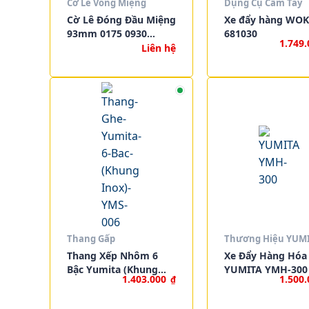
Cờ Lê Vòng Miệng
Dụng Cụ Cầm Tay
Cờ Lê Đóng Đầu Miệng
Xe đẩy hàng WOK
93mm 0175 0930
681030
1.749
MATADOR
Liên hệ
Thang Gấp
Thương Hiệu YUM
Thang Xếp Nhôm 6
Xe Đẩy Hàng Hóa
Bậc Yumita (Khung
YUMITA YMH-300
1.403.000
1.500
₫
Inox) YMS-006