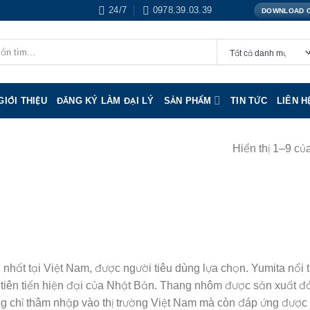
24/7
0978.39.03.39
DOWNLOAD 
GIỚI THIỆU
ĐĂNG KÝ LÀM ĐẠI LÝ
SẢN PHẨM
TIN TỨC
LIÊN H
Hiển thị 1–9 củ
nhất tại Việt Nam, được người tiêu dùng lựa chọn. Yumita nổi t
tiên tiến hiện đại của Nhật Bản. Thang nhôm được sản xuất 
 chỉ thâm nhập vào thị trường Việt Nam mà còn đáp ứng được 