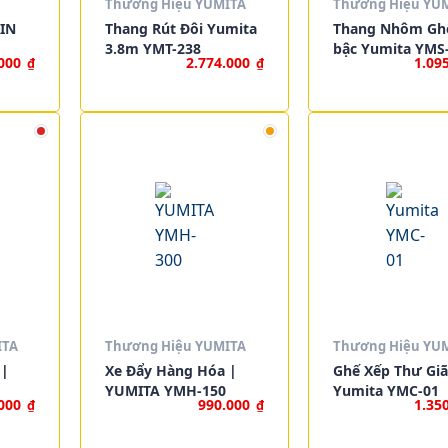
Thương Hiệu YUMITA
Thương Hiệu YU
IN
Thang Rút Đôi Yumita
Thang Nhôm Gh
3.8m YMT-238
bậc Yumita YMS
.000
2.774.000
1.09
₫
₫
ITA
Thương Hiệu YUMITA
Thương Hiệu YU
 |
Xe Đẩy Hàng Hóa |
Ghế Xếp Thư Giã
YUMITA YMH-150
Yumita YMC-01
.000
990.000
1.35
₫
₫