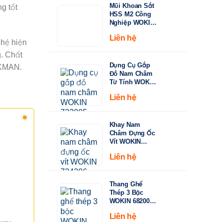
Mũi Khoan Sắt
g tốt
đến
HSS M2 Công
149.000 ₫
Nghiệp WOKIN
750210–750360 |
Liên hệ
Tiêu Chuẩn
hệ hiện
DIN338, Đầu
g. Chất
Khoan 135°
Dụng Cụ Gắp
ORKMAN.
Đồ Nam Châm
Từ Tính WOKIN
722005 – Cán
Liên hệ
Rút Dài 130-
640mm
Khay Nam
Châm Đựng Ốc
Vít WOKIN
724206 – Đường
Liên hệ
Kính 150mm
(6")
Thang Ghế
Thép 3 Bậc
WOKIN 682003
– Tải Trọng
Liên hệ
150kg