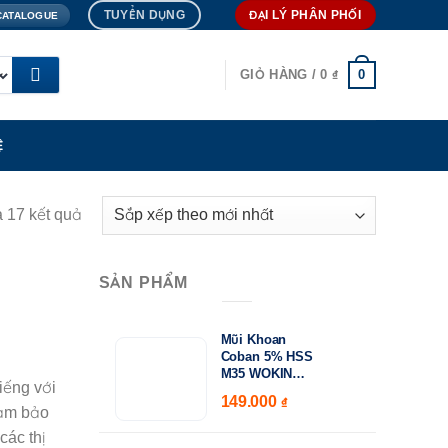
TUYỂN DỤNG
ĐẠI LÝ PHÂN PHỐI
CATALOGUE
0
GIỎ HÀNG /
0
₫
Ệ
a 17 kết quả
SẢN PHẨM
Mũi Khoan
15.000
Coban 5% HSS
₫
M35 WOKIN
Khoảng
iếng với
750410–750530 |
149.000
–
giá:
₫
DIN338 Chuyên
đảm bảo
từ
Khoan Inox &
các thị
Thép Cứng
15.000 ₫