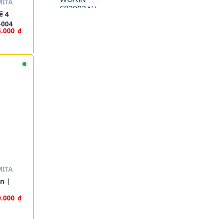
MITA
ế 4
-004
5.000
₫
MITA
n |
0.000
₫