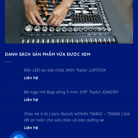
DANH SÁCH SẢN PHẨM VỪA ĐƯỢC XEM
Đèn LED soi sửa chữa 240V Toptul JJAT0124
Liên hệ
Bộ tuýp mở Bugi xông 3 món 3/8" Toptul JGAI0301
Liên hệ
Chân kê ô tô (Jack Stand) WOKIN 736802 – 736806 | Giá
đỡ an toàn cho sửa chữa và bảo dưỡng xe
Liên hệ