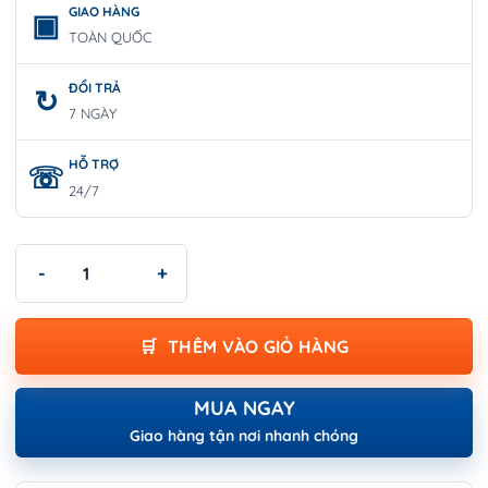
GIAO HÀNG
TOÀN QUỐC
ĐỔI TRẢ
7 NGÀY
HỖ TRỢ
24/7
Thang Nhôm Ghế 4 bậc Yumita YMS-004 số lượng
THÊM VÀO GIỎ HÀNG
MUA NGAY
Giao hàng tận nơi nhanh chóng