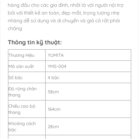
hàng đầu cho các gia đình, nhất là với người nội trợ
bởi với thiết kế an toàn, đẹp mắt, trọng lượng nhẹ
nhàng dễ sử dụng và di chuyển và giá cả rất phải
chăng
Thông tin kỹ thuật:
Thương Hiệu
YUMITA
Mã sản xuất
YMS-004
Số bậc
4 bậc
Độ rộng chân
58cm
thang
Chiều cao bộ
164cm
thang
Khoảng cách
28cm
bậc