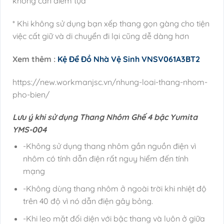
không cần điểm tựa
* Khi không sử dụng bạn xếp thang gọn gàng cho tiện
việc cất giữ và di chuyển đi lại cũng dễ dàng hơn
Xem thêm :
Kệ Để Đồ Nhà Vệ Sinh VNSV061A3BT2
https://new.workmanjsc.vn/nhung-loai-thang-nhom-
pho-bien/
Lưu ý khi sử dụng Thang Nhôm Ghế 4 bậc Yumita
YMS-004
-Không sử dụng thang nhôm gần nguồn điện vì
nhôm có tính dẫn điện rất nguy hiểm đến tính
mạng
-Không dùng thang nhôm ở ngoài trời khi nhiệt độ
trên 40 độ vì nó dẫn điện gây bỏng.
-Khi leo mặt đối diện với bậc thang và luôn ở giữa