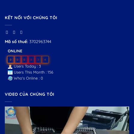
KẾT NỐI VỚI CHÚNG TÔI
Mã số thuế:
3702963744
ONLINE
0
0
0
8
3
4
Users Today : 3
Users This Month : 156
Who's Online : 0
VIDEO CỦA CHÚNG TÔI