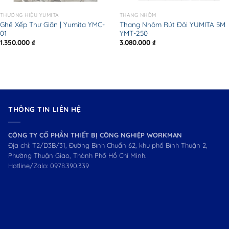
THƯƠNG HIỆU YUMITA
THANG NHÔM
Ghế Xếp Thư Giãn | Yumita YMC-
Thang Nhôm Rút Đôi YUMITA 5M
01
YMT-250
1.350.000
₫
3.080.000
₫
THÔNG TIN LIÊN HỆ
CÔNG TY CỔ PHẦN THIẾT BỊ CÔNG NGHIỆP WORKMAN
Địa chỉ: T2/D3B/31, Đường Bình Chuẩn 62, khu phố Bình Thuận 2,
Phường Thuận Giao, Thành Phố Hồ Chí Minh.
Hotline/Zalo:
0978.390.339