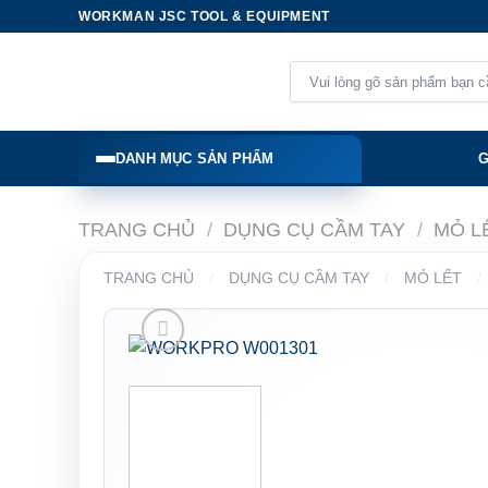
Skip
WORKMAN JSC TOOL & EQUIPMENT
to
content
Tìm
kiếm:
DANH MỤC SẢN PHẨM
G
TRANG CHỦ
/
DỤNG CỤ CẦM TAY
/
MỎ L
TRANG CHỦ
/
DỤNG CỤ CẦM TAY
/
MỎ LẾT
/