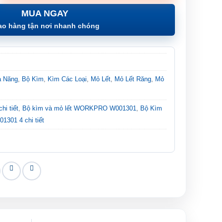
MUA NGAY
ao hàng tận nơi nhanh chóng
a Năng
,
Bộ Kìm
,
Kìm Các Loại
,
Mỏ Lết
,
Mỏ Lết Răng
,
Mỏ
hi tiết
,
Bộ kìm và mỏ lết WORKPRO W001301
,
Bộ Kìm
301 4 chi tiết