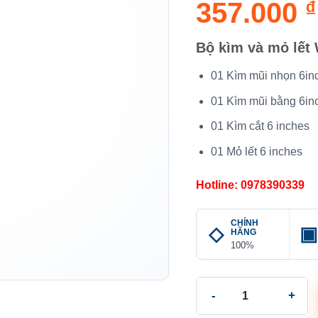
357.000
₫
Bộ kìm và mỏ lết
01 Kìm mũi nhọn 6in
01 Kìm mũi bằng 6in
01 Kìm cắt 6 inches
01 Mỏ lết 6 inches
Hotline: 0978390339
CHÍNH
HÃNG
100%
Bộ Kìm Và Mỏ Lết WORKP