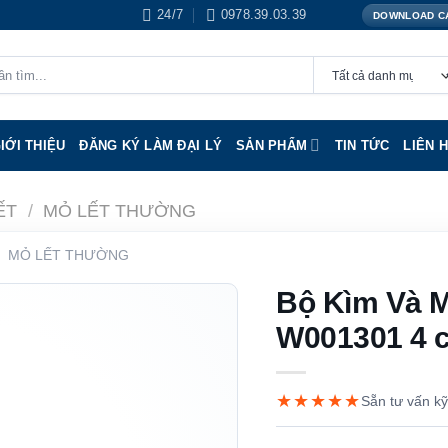
24/7
0978.39.03.39
DOWNLOAD C
IỚI THIỆU
ĐĂNG KÝ LÀM ĐẠI LÝ
SẢN PHẨM
TIN TỨC
LIÊN 
ẾT
/
MỎ LẾT THƯỜNG
MỎ LẾT THƯỜNG
Bộ Kìm Và 
W001301 4 ch
★★★★★
Sẵn tư vấn kỹ