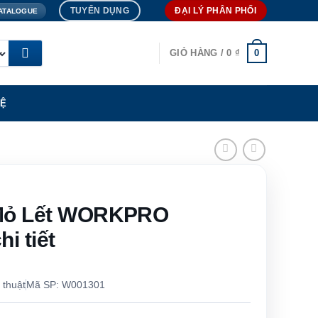
TUYỂN DỤNG
ĐẠI LÝ PHÂN PHỐI
ATALOGUE
0
GIỎ HÀNG /
0
₫
HỆ
Mỏ Lết WORKPRO
i tiết
 thuật
Mã SP: W001301