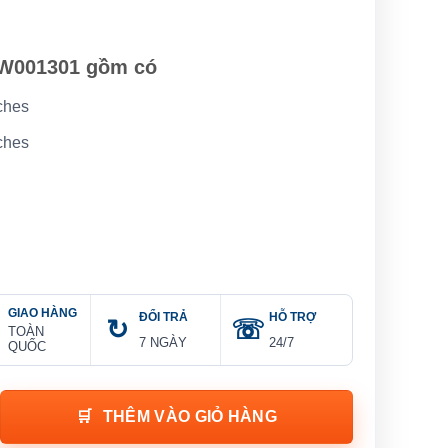
 W001301 gồm có
ches
ches
GIAO HÀNG
ĐỔI TRẢ
HỖ TRỢ
TOÀN
7 NGÀY
24/7
QUỐC
RO W001301 4 chi tiết số lượng
THÊM VÀO GIỎ HÀNG