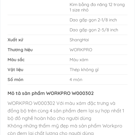
Kìm bằng đa năng 12 trong
1 size nhỏ
Dao gấp gọn 2-1/8 inch
Dao gấp gọn 2-5/8 inch
Xuất xứ
ShangHai
Thương hiệu
WORKPRO
Màu sắc
Màu xám
Vật liệu
Thép không gỉ
Số món
4 món
Mô tả sản phẩm WORKPRO W000302
WORKPRO W000302 Với màu xám đặc trưng và
đồng bộ trên cùng 4 sản phẩm đem lại sự hợp nhất 1
bộ đồ nghề hoàn hảo cho người dùng
Không những thẩm mỹ đẹp mà sản phẩm Workpro
còn đem lại chất lượng cho người dùng