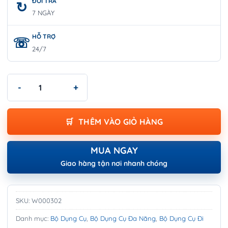
ĐỔI TRẢ
7 NGÀY
HỖ TRỢ
24/7
Bộ dụng cụ đa năng 4 món WORKPRO W000302 số lượng
THÊM VÀO GIỎ HÀNG
MUA NGAY
Giao hàng tận nơi nhanh chóng
SKU:
W000302
Danh mục:
Bộ Dụng Cụ
,
Bộ Dụng Cụ Đa Năng
,
Bộ Dụng Cụ Đi