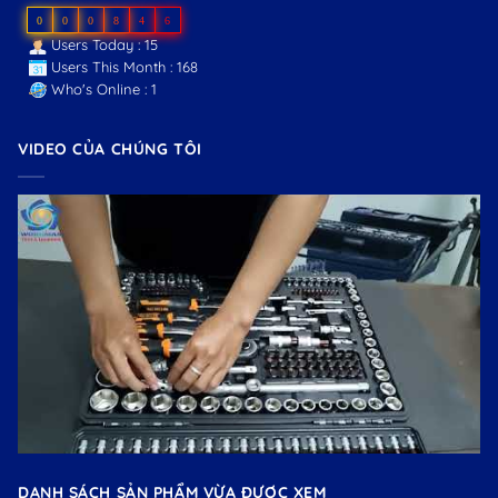
0
0
0
8
4
6
Users Today : 15
Users This Month : 168
Who's Online : 1
VIDEO CỦA CHÚNG TÔI
DANH SÁCH SẢN PHẨM VỪA ĐƯỢC XEM