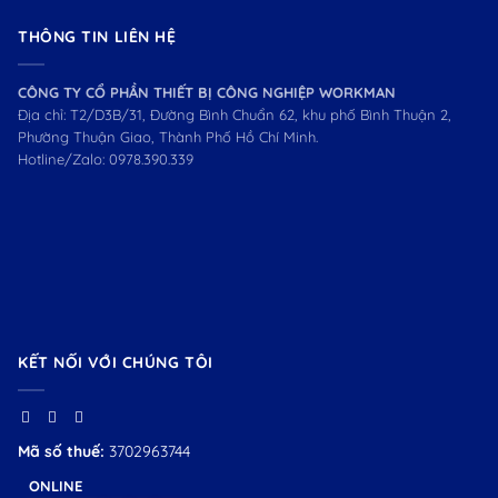
THÔNG TIN LIÊN HỆ
CÔNG TY CỔ PHẦN THIẾT BỊ CÔNG NGHIỆP WORKMAN
Địa chỉ: T2/D3B/31, Đường Bình Chuẩn 62, khu phố Bình Thuận 2,
Phường Thuận Giao, Thành Phố Hồ Chí Minh.
Hotline/Zalo:
0978.390.339
KẾT NỐI VỚI CHÚNG TÔI
Mã số thuế:
3702963744
ONLINE