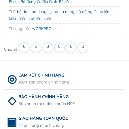
Phượt
,
Bộ Dụng Cụ Gia Đình
,
Bộ Kìm
Thẻ:
bộ dao
,
bộ dụng cụ
,
bộ đa năng
,
bộ đồ nghề
,
bộ kìm
,
kiềm
,
kiềm cắt
,
kìm chết
Thương hiệu:
WORKPRO
Chia sẻ:
CAM KẾT CHÍNH HÃNG
100% sản phẩm chính hãng
BẢO HÀNH CHÍNH HÃNG
Bảo hành theo tiêu chuẩn NSX
GIAO HÀNG TOÀN QUỐC
Nhận hàng nhanh chóng