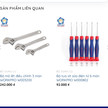
SẢN PHẨM LIÊN QUAN
BỘ DỤNG CỤ
BỘ DỤNG CỤ
Bộ mỏ lết điều chỉnh 3 món
Bộ tua vít sửa điện tử 6 món
WORKPRO W003200
WORKPRO W000802
242.000
₫
92.000
₫