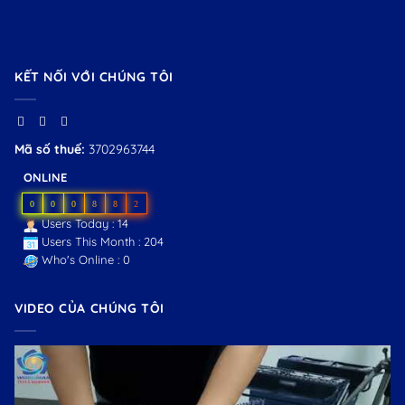
KẾT NỐI VỚI CHÚNG TÔI
Mã số thuế:
3702963744
ONLINE
0
0
0
8
8
2
Users Today : 14
Users This Month : 204
Who's Online : 0
VIDEO CỦA CHÚNG TÔI