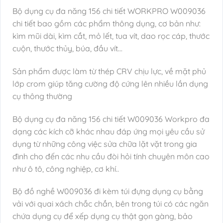
Bộ dụng cụ đa năng 156 chi tiết WORKPRO W009036
chi tiết bao gồm các phẩm thông dụng, cơ bản như:
kìm mũi dài, kìm cắt, mỏ lết, tua vít, dao rọc cáp, thước
cuộn, thước thủy, búa, đầu vít…
Sản phẩm được làm từ thép CRV chịu lực, về mặt phủ
lớp crom giúp tăng cường độ cứng lên nhiều lần dụng
cụ thông thường
Bộ dụng cụ đa năng 156 chi tiết W009036 Workpro đa
dạng các kích cỡ khác nhau đáp ứng mọi yêu cầu sử
dụng từ những công việc sửa chữa lặt vặt trong gia
đình cho đến các nhu cầu đòi hỏi tính chuyên môn cao
như ô tô, công nghiệp, cơ khí..
Bộ đồ nghề W009036 đi kèm túi đựng dụng cụ bằng
vải với quai xách chắc chắn, bên trong túi có các ngăn
chứa dụng cụ để xếp dụng cụ thật gọn gàng, bảo