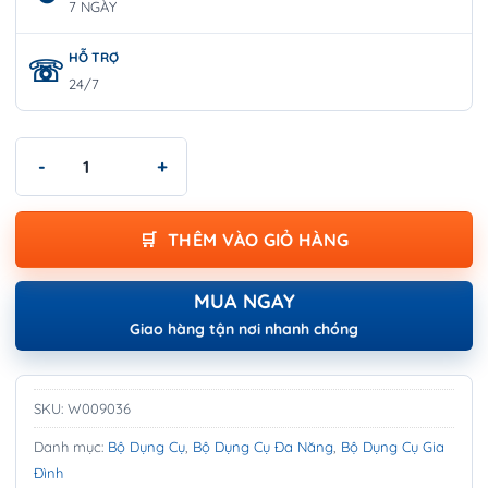
7 NGÀY
HỖ TRỢ
24/7
Bộ dụng cụ đa năng 156 chi tiết WORKPRO W009036 số lượng
THÊM VÀO GIỎ HÀNG
MUA NGAY
Giao hàng tận nơi nhanh chóng
SKU:
W009036
Danh mục:
Bộ Dụng Cụ
,
Bộ Dụng Cụ Đa Năng
,
Bộ Dụng Cụ Gia
Đình