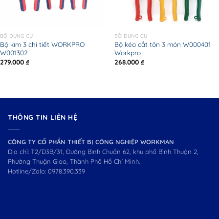
BỘ DỤNG CỤ
BỘ DỤNG CỤ
Bộ kìm 3 chi tiết WORKPRO
Bộ kéo cắt tôn 3 món W000401
W001302
Workpro
279.000
₫
268.000
₫
THÔNG TIN LIÊN HỆ
CÔNG TY CỔ PHẦN THIẾT BỊ CÔNG NGHIỆP WORKMAN
Địa chỉ: T2/D3B/31, Đường Bình Chuẩn 62, khu phố Bình Thuận 2,
Phường Thuận Giao, Thành Phố Hồ Chí Minh.
Hotline/Zalo:
0978.390.339