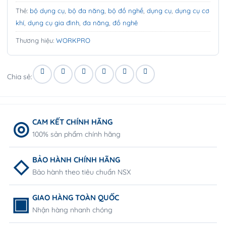
Thẻ:
bộ dụng cụ
,
bộ đa năng
,
bộ đồ nghề
,
dụng cụ
,
dụng cụ cơ
khí
,
dụng cụ gia đình
,
đa năng
,
đồ nghê
Thương hiệu:
WORKPRO
Chia sẻ:
CAM KẾT CHÍNH HÃNG
100% sản phẩm chính hãng
BẢO HÀNH CHÍNH HÃNG
Bảo hành theo tiêu chuẩn NSX
GIAO HÀNG TOÀN QUỐC
Nhận hàng nhanh chóng