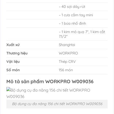
– 40 sợi dây rút
– 1 cưa cầm tay mini
– 1 búa nhổ đinh
– 1 kìm mỏ quạ 7″, 1 kìm cắt
7.1/2″
Xuất xứ
ShangHai
Thương hiệu
WORKPRO
Vật liệu
Thép CRV
Số món
156 món
Mô tả sản phẩm WORKPRO W009036
Bộ dụng cụ đa năng 156 chi tiết WORKPRO W009036