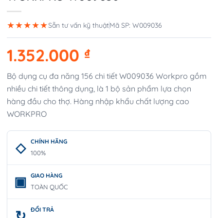
★★★★★
Sẵn tư vấn kỹ thuật
Mã SP: W009036
1.352.000
₫
Bộ dụng cụ đa năng 156 chi tiết W009036 Workpro gồm
nhiều chi tiết thông dụng, là 1 bộ sản phẩm lựa chọn
hàng đầu cho thợ. Hàng nhập khẩu chất lượng cao
WORKPRO
CHÍNH HÃNG
100%
GIAO HÀNG
TOÀN QUỐC
ĐỔI TRẢ