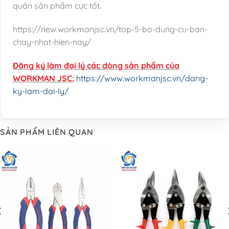
quản sản phẩm cực tốt.
https://new.workmanjsc.vn/top-5-bo-dung-cu-ban-
chay-nhat-hien-nay/
Đăng ký làm đại lý các dòng sản phẩm của
WORKMAN JSC:
https://www.workmanjsc.vn/dang-
ky-lam-dai-ly/
SẢN PHẨM LIÊN QUAN