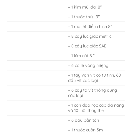
– 1 kìm mũi dài 8″
– 1 thước thủy 9″
– 1 mỏ lết điều chỉnh 8″
– 8 cây lục giác metric
– 8 cây lục giác SAE
– 1 kìm cắt 8 “
– 6 cờ lê vòng miệng
– 1 tay vặn vít có từ tính, 60
đầu vít các loại
– 6 cây tô vít thông dụng
các loại
– 1 con dao rọc cáp đa năng
và 10 lưỡi thay thế
– 6 đầu bắn tôn
– 1 thước cuộn 3m