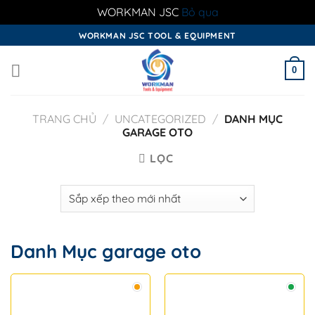
WORKMAN JSC
Bỏ qua
Skip
WORKMAN JSC TOOL & EQUIPMENT
to
content
0
TRANG CHỦ
/
UNCATEGORIZED
/
DANH MỤC
GARAGE OTO
LỌC
Danh Mục garage oto