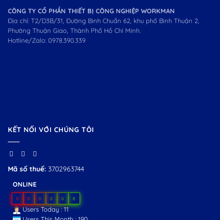
CÔNG TY CỔ PHẦN THIẾT BỊ CÔNG NGHIỆP WORKMAN
Địa chỉ: T2/D3B/31, Đường Bình Chuẩn 62, khu phố Bình Thuận 2,
Phường Thuận Giao, Thành Phố Hồ Chí Minh.
Hotline/Zalo:
0978.390.339
KẾT NỐI VỚI CHÚNG TÔI
Mã số thuế:
3702963744
ONLINE
0
0
0
8
6
8
Users Today : 11
Users This Month : 190