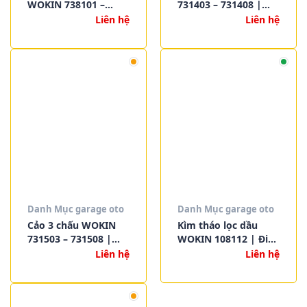
WOKIN 738101 –
731403 – 731408 |
738105 | Tải trọng từ
Thép CR-V rèn
Liên hệ
Liên hệ
1 tấn đến 5 tấn, đạt
nguyên khối, chuyên
chuẩn CE
tháo bạc đạn, puly và
bánh răng
Danh Mục garage oto
Danh Mục garage oto
Cảo 3 chấu WOKIN
Kìm tháo lọc dầu
731503 – 731508 |
WOKIN 108112 | Điều
Thép CR-V rèn
chỉnh linh hoạt 65–
Liên hệ
Liên hệ
nguyên khối, chuyên
110mm, kẹp chắc
tháo bạc đạn, bánh
chắn, tháo lọc dầu dễ
răng, puly
dàng