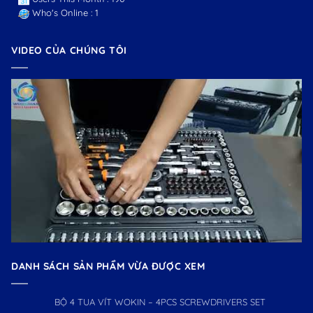
Who's Online : 1
VIDEO CỦA CHÚNG TÔI
DANH SÁCH SẢN PHẨM VỪA ĐƯỢC XEM
BỘ 4 TUA VÍT WOKIN – 4PCS SCREWDRIVERS SET