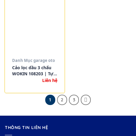
Danh Mục garage oto
Cảo lọc dầu 3 chấu
WOKIN 108203 | Tự
siết chặt khi xoay,
Liên hệ
tháo lọc dầu nhanh
chóng và hiệu quả
1
2
3
THÔNG TIN LIÊN HỆ