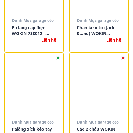
Danh Mục garage oto
Danh Mục garage oto
Pa lăng cáp điện
Chân kê ô tô (Jack
WOKIN 738012 –
Stand) WOKIN
738002 | Nâng hạ
736802 – 736806 | Giá
Liên hệ
Liên hệ
hàng hóa nhanh
đỡ an toàn cho sửa
chóng, an toàn và
chữa và bảo dưỡng
hiệu quả
xe
Danh Mục garage oto
Danh Mục garage oto
Palăng xích kéo tay
Cảo 2 chấu WOKIN