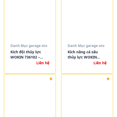
Danh Mục garage oto
Danh Mục garage oto
Kích đội thủy lực
Kích nâng cá sấu
WOKIN 736102 –
thủy lực WOKIN
736150 | Tải trọng từ
736502 2 tấn | Thiết
Liên hệ
Liên hệ
2 tấn đến 50 tấn,
kế thấp, nâng xe
nâng hạ mạnh mẽ và
nhanh chóng và an
an toàn
toàn