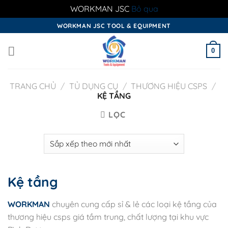
WORKMAN JSC
Bỏ qua
Skip
WORKMAN JSC TOOL & EQUIPMENT
to
content
0
TRANG CHỦ
/
TỦ DỤNG CỤ
/
THƯƠNG HIỆU CSPS
/
KỆ TẦNG
LỌC
Kệ tầng
WORKMAN
chuyên cung cấp sỉ & lẻ các loại kệ tầng của
thương hiệu csps giá tầm trung, chất lượng tại khu vực