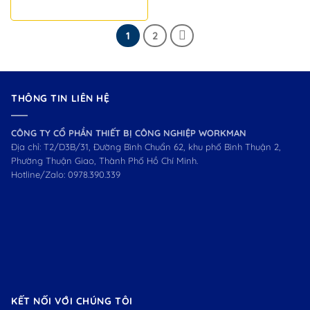
1
2
THÔNG TIN LIÊN HỆ
CÔNG TY CỔ PHẦN THIẾT BỊ CÔNG NGHIỆP WORKMAN
Địa chỉ: T2/D3B/31, Đường Bình Chuẩn 62, khu phố Bình Thuận 2,
Phường Thuận Giao, Thành Phố Hồ Chí Minh.
Hotline/Zalo:
0978.390.339
KẾT NỐI VỚI CHÚNG TÔI