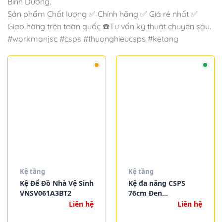
Bình Dương.
Sản phẩm Chất lượng ✅ Chính hãng ✅ Giá rẻ nhất ✅
Giao hàng trên toàn quốc ☎️Tư vấn kỹ thuật chuyên sâu.
#workmanjsc #csps #thuonghieucsps #ketang
Kệ tầng
Kệ tầng
Kệ Để Đồ Nhà Vệ Sinh
Kệ đa năng CSPS
VNSV061A3BT2
76cm Đen
VNSV076A5BT2
Liên hệ
Liên hệ