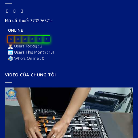
Mã số thuế:
3702963744
ONLINE
0
0
0
8
5
9
Users Today : 2
Users This Month : 181
Who's Online : 0
VIDEO CỦA CHÚNG TÔI