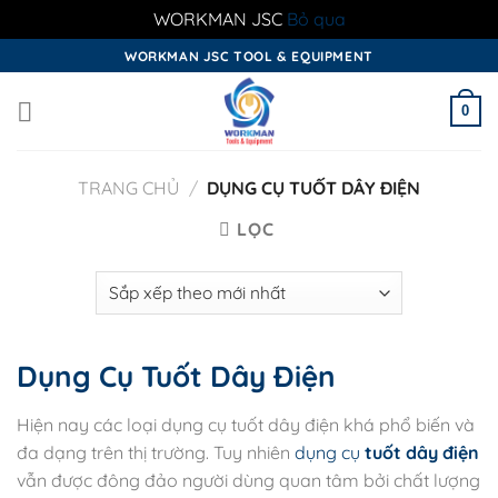
WORKMAN JSC
Bỏ qua
Skip
WORKMAN JSC TOOL & EQUIPMENT
to
content
0
TRANG CHỦ
/
DỤNG CỤ TUỐT DÂY ĐIỆN
LỌC
Dụng Cụ Tuốt Dây Điện
Hiện nay các loại dụng cụ tuốt dây điện khá phổ biến và
đa dạng trên thị trường. Tuy nhiên
dụng cụ
tuốt dây điện
vẫn được đông đảo người dùng quan tâm bởi chất lượng