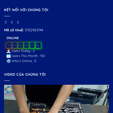
KẾT NỐI VỚI CHÚNG TÔI
Mã số thuế:
3702963744
ONLINE
0
0
0
8
7
0
Users Today : 2
Users This Month : 192
Who's Online : 0
VIDEO CỦA CHÚNG TÔI