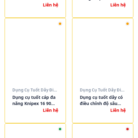
SB – Tuốt Dây Tròn,
Liên hệ
Liên hệ
Dữ Liệu & Coaxial
Chính Hãng Đức
Dụng Cụ Tuốt Dây Điện
Dụng Cụ Tuốt Dây Điện
Dụng cụ tuốt cáp đa
Dụng cụ tuốt dây có
năng Knipex 16 90
điều chỉnh độ sâu
130 SB
Knipex 16 80 175 SB
Liên hệ
Liên hệ