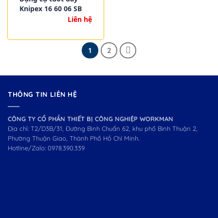
Knipex 16 60 06 SB
Liên hệ
1
2
THÔNG TIN LIÊN HỆ
CÔNG TY CỔ PHẦN THIẾT BỊ CÔNG NGHIỆP WORKMAN
Địa chỉ: T2/D3B/31, Đường Bình Chuẩn 62, khu phố Bình Thuận 2,
Phường Thuận Giao, Thành Phố Hồ Chí Minh.
Hotline/Zalo:
0978.390.339