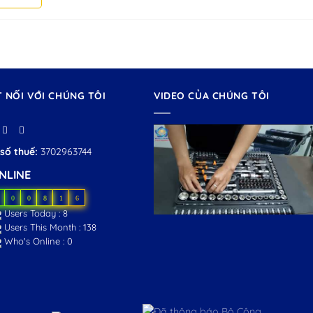
T NỐI VỚI CHÚNG TÔI
VIDEO CỦA CHÚNG TÔI
số thuế:
3702963744
NLINE
0
0
8
1
6
Users Today : 8
Users This Month : 138
Who's Online : 0