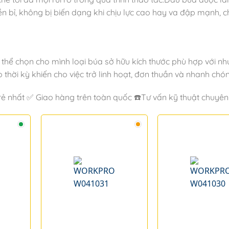
bỉ, không bị biến dạng khi chịu lực cao hay va đập mạnh, c
hể chọn cho mình loại búa sở hữu kích thước phù hợp với nhu
o thời kỳ khiến cho việc trở linh hoạt, đơn thuần và nhanh chó
 nhất ✅ Giao hàng trên toàn quốc ☎️Tư vấn kỹ thuật chuyên