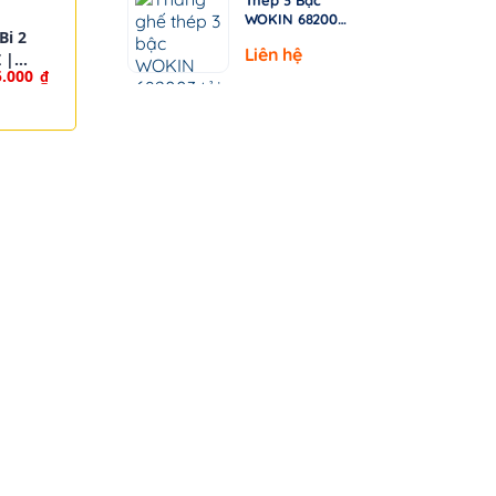
WOKIN 682003
Bi 2
– Tải Trọng
Liên hệ
150kg
 |
5.000
₫
030