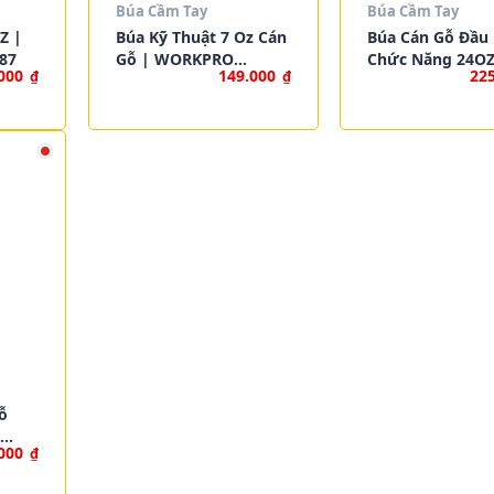
Búa Cầm Tay
Búa Cầm Tay
Z |
Búa Kỹ Thuật 7 Oz Cán
Búa Cán Gỗ Đầu 
87
Gỗ | WORKPRO
Chức Năng 24OZ
.000
149.000
22
₫
₫
W041031
WORKPRO W041
ỗ
.000
₫