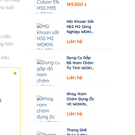
750410–750530
–
149.000
giá:
₫
| DIN338
ho tuổi
từ
Chuyên Khoan
Inox & Thép
15.000 ₫
Cứng
Mũi Khoan Sắt
đến
HSS M2 Công
149.000 ₫
Nghiệp WOKIN
 cầu
750210–750360
Liên hệ
| Tiêu Chuẩn
ng hơn.
DIN338, Đầu
Khoan 135°
 sâu.
Dụng Cụ Gắp
Đồ Nam Châm
Từ Tính WOKIN
722005 – Cán
Liên hệ
Rút Dài 130-
640mm
Khay Nam
Châm Đựng Ốc
Vít WOKIN
724206 –
Liên hệ
Đường Kính
150mm (6")
Thang Ghế
Thép 3 Bậc