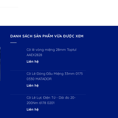
DANH SÁCH SẢN PHẨM VỪA ĐƯỢC XEM
Cờ lê vòng miệng 28mm Toptul
AAEX2828
Liên hệ
Cờ Lê Đóng Đầu Miệng 33mm 0175
0330 MATADOR
Liên hệ
Cờ Lê Lực Điện Tử - Dải đo 20-
200Nm 6178 0201
Liên hệ