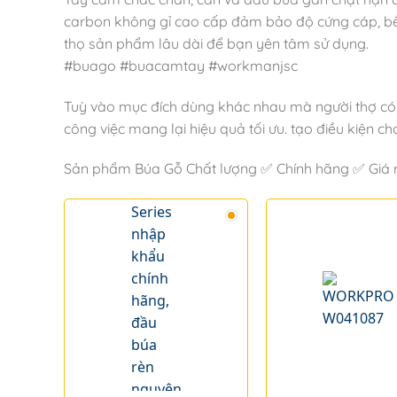
carbon không gỉ cao cấp đảm bảo độ cứng cáp, bền 
thọ sản phẩm lâu dài để bạn yên tâm sử dụng.
#buago #buacamtay #workmanjsc
Tuỳ vào mục đích dùng khác nhau mà người thợ có t
công việc mang lại hiệu quả tối ưu. tạo điều kiện ch
Sản phẩm Búa Gỗ Chất lượng ✅ Chính hãng ✅ Giá rẻ