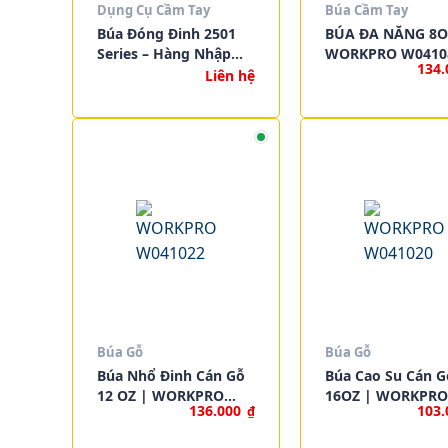
Dụng Cụ Cầm Tay
Búa Cầm Tay
Búa Đóng Đinh 2501
BÚA ĐA NĂNG 8O
Series – Hàng Nhập
WORKPRO W0410
134
Khẩu Chính Hãng, Siêu
Liên hệ
Bền, Giá Tốt
Búa Gỗ
Búa Gỗ
Búa Nhổ Đinh Cán Gỗ
Búa Cao Su Cán G
12 OZ | WORKPRO
16OZ | WORKPRO
136.000
103
₫
W041022
W041020