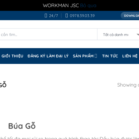
WORKMAN JSC
Bỏ qua
24/7
0978.39.03.39
DOWNLOA
GIỚI THIỆU
ĐĂNG KÝ LÀM ĐẠI LÝ
SẢN PHẨM
TIN TỨC
LIÊN HỆ
GỖ
Showing a
Búa Gỗ
ế tối đa mọi rủi ro trong quá trình thao tác.Đầu búa được là