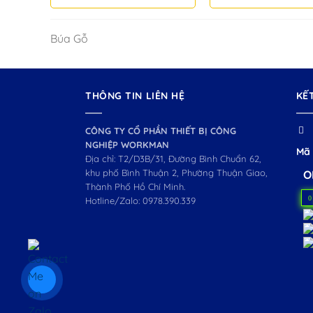
Búa Gỗ
THÔNG TIN LIÊN HỆ
KẾ
CÔNG TY CỔ PHẦN THIẾT BỊ CÔNG
NGHIỆP WORKMAN
Mã 
Địa chỉ: T2/D3B/31, Đường Bình Chuẩn 62,
khu phố Bình Thuận 2, Phường Thuận Giao,
O
Thành Phố Hồ Chí Minh.
0
Hotline/Zalo:
0978.390.339