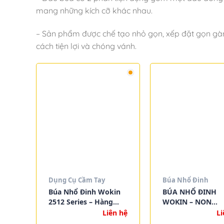
mang những kích cỡ khác nhau.
– Sản phẩm được chế tạo nhỏ gọn, xếp đặt gọn gà
cách tiện lợi và chóng vánh.
Dụng Cụ Cầm Tay
Búa Nhổ Đinh
Búa Nhổ Đinh Wokin
BÚA NHỔ ĐINH
2512 Series – Hàng
WOKIN – NON
Nhập Khẩu Chính
SPARKING CLAW
Liên hệ
Li
Hãng, Siêu Bền, Giá
HAMMER