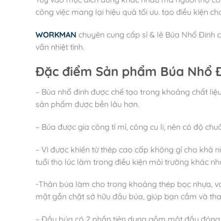
công việc mang lại hiệu quả tối ưu. tạo điều kiện ch
WORKMAN
chuyên cung cấp sỉ & lẻ Búa Nhổ Đinh 
vấn nhiệt tình.
Đặc điểm Sản phẩm Búa Nhổ Đ
– Búa nhổ đinh được chế tạo trong khoảng chất li
sản phẩm được bền lâu hơn.
– Búa được gia công tỉ mỉ, công cu li, nên có độ chu
– Vì được khiến từ thép cao cấp không gỉ cho khả 
tuổi thọ lúc làm trong điều kiện môi trường khác nh
-Thân búa làm cho trong khoảng thép bọc nhựa, với
mặt gắn chặt sở hữu đầu búa, giúp bạn cầm và tha
– Đầu búa có 2 phần tiện dụng gồm một đầu đóng đ