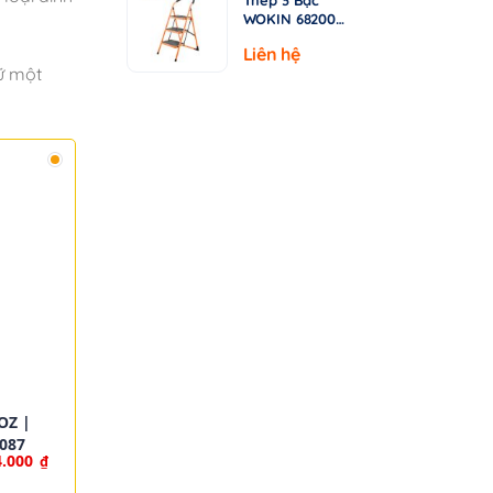
WOKIN 682003
– Tải Trọng
Liên hệ
150kg
ữ một
OZ |
087
4.000
₫