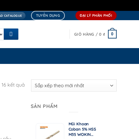
TUYỂN DỤNG
ĐẠI LÝ PHÂN PHỐI
D CATALOGUE
0
GIỎ HÀNG /
0
₫
a 16 kết quả
SẢN PHẨM
Mũi Khoan
15.000
Coban 5% HSS
₫
M35 WOKIN
Khoảng
 cầu