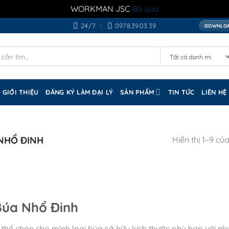
WORKMAN JSC
Bỏ qua
24/7
0978.39.03.39
DOWNLOA
GIỚI THIỆU
ĐĂNG KÝ LÀM ĐẠI LÝ
SẢN PHẨM
TIN TỨC
LIÊN HỆ
NHỔ ĐINH
Hiển thị 1–9 củ
Búa Nhổ Đinh
hể chọn cho mình loại búa sở hữu kích thước phù hợp với nhu