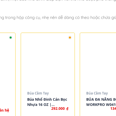
ng trong hộp công cụ, nhẹ nên dễ dàng có theo hoặc chứa gi
Búa Cầm Tay
Búa Cầm Tay
Búa Nhổ Đinh Cán Bọc
BÚA ĐA NĂNG 8
Nhựa 16 OZ |
WORKPRO W041
292.000
13
₫
WORKPRO W041032
ên hệ