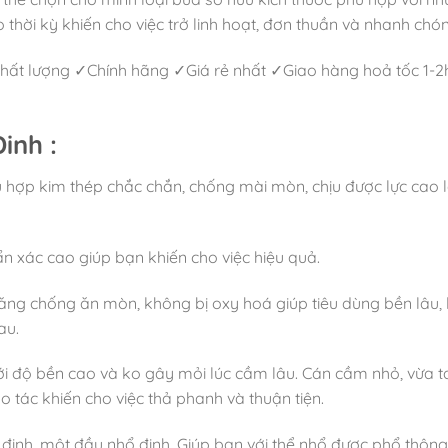
o thời kỳ khiến cho việc trở linh hoạt, đơn thuần và nhanh chó
chất lượng ✓Chính hãng ✓Giá rẻ nhất ✓Giao hàng hoả tốc 1-2
inh :
ệu hợp kim thép chắc chắn, chống mài mòn, chịu được lực cao
ẩn xác cao giúp bạn khiến cho việc hiệu quả.
năng chống ăn mòn, không bị oxy hoá giúp tiêu dùng bền lâu,
au.
 độ bền cao và ko gây mỏi lúc cầm lâu. Cán cầm nhỏ, vừa t
o tác khiến cho việc thả phanh và thuận tiện.
inh, một đầu nhổ đinh. Giúp bạn với thể nhổ được phổ thông 