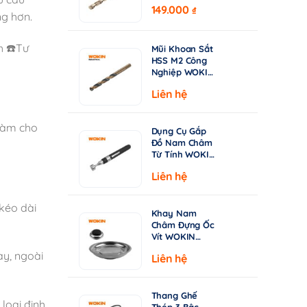
750410–750530
–
149.000
giá:
₫
| DIN338
ng hơn.
từ
Chuyên Khoan
Inox & Thép
15.000 ₫
h ☎️Tư
Cứng
Mũi Khoan Sắt
đến
HSS M2 Công
149.000 ₫
Nghiệp WOKIN
750210–750360
Liên hệ
| Tiêu Chuẩn
DIN338, Đầu
Khoan 135°
 làm cho
Dụng Cụ Gắp
Đồ Nam Châm
Từ Tính WOKIN
722005 – Cán
Liên hệ
Rút Dài 130-
640mm
 kéo dài
Khay Nam
Châm Đựng Ốc
Vít WOKIN
724206 –
ay, ngoài
Liên hệ
Đường Kính
150mm (6")
Thang Ghế
loại đinh
Thép 3 Bậc