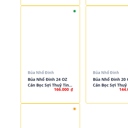
Tốt
Búa Nhổ Đinh
Búa Nhổ Đinh
Búa Nhổ Đinh 24 OZ
Búa Nhổ Đinh 20 
Cán Bọc Sợi Thuỷ Tinh
Cán Bọc Sợi Thuỷ
166.000
144
₫
| WORKPRO W041062
| WORKPRO W04