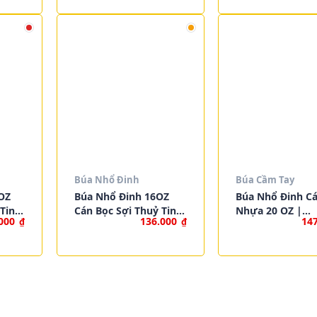
Búa Nhổ Đinh
Búa Cầm Tay
OZ
Búa Nhổ Đinh 16OZ
Búa Nhổ Đinh C
 Tinh
Cán Bọc Sợi Thuỷ Tinh
Nhựa 20 OZ |
.000
136.000
14
₫
₫
1061
| WORKPRO W041060
WORKPRO W041