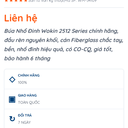
★★★★★
Sẵn tư vấn kỹ thuật
Mã SP: WM-34109
Liên hệ
Búa Nhổ Đinh Wokin 2512 Series chính hãng,
đầu rèn nguyên khối, cán Fiberglass chắc tay,
bền, nhổ đinh hiệu quả, có CO-CQ, giá tốt,
bảo hành 6 tháng
CHÍNH HÃNG
100%
GIAO HÀNG
TOÀN QUỐC
ĐỔI TRẢ
7 NGÀY