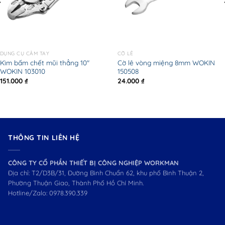
DỤNG CỤ CẦM TAY
CỜ LÊ
Kìm bấm chết mũi thẳng 10″
Cờ lê vòng miệng 8mm WOKIN
WOKIN 103010
150508
151.000
₫
24.000
₫
THÔNG TIN LIÊN HỆ
CÔNG TY CỔ PHẦN THIẾT BỊ CÔNG NGHIỆP WORKMAN
Địa chỉ: T2/D3B/31, Đường Bình Chuẩn 62, khu phố Bình Thuận 2,
Phường Thuận Giao, Thành Phố Hồ Chí Minh.
Hotline/Zalo:
0978.390.339