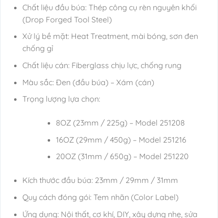
Chất liệu đầu búa: Thép công cụ rèn nguyên khối
(Drop Forged Tool Steel)
Xử lý bề mặt: Heat Treatment, mài bóng, sơn đen
chống gỉ
Chất liệu cán: Fiberglass chịu lực, chống rung
Màu sắc: Đen (đầu búa) – Xám (cán)
Trọng lượng lựa chọn:
8OZ (23mm / 225g) – Model 251208
16OZ (29mm / 450g) – Model 251216
20OZ (31mm / 650g) – Model 251220
Kích thước đầu búa: 23mm / 29mm / 31mm
Quy cách đóng gói: Tem nhãn (Color Label)
Ứng dụng: Nội thất, cơ khí, DIY, xây dựng nhẹ, sửa