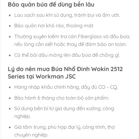
Bảo quản búa để dùng bền lâu
Lau sạch sau khi sử dụng, tránh bụi và ẩm ướt.
Bảo quản nơi khô ráo, thoáng mát.
Thường xuyên kiểm tra cán Fiberglass và đầu búa;
nếu lỏng cần siết hoặc thay để đảm bảo an toàn.
Có thể bôi dầu mỏng lên đầu búa để chống gỉ.
Lý do nên mua Búa Nhổ Đinh Wokin 2512
Series tại Workman JSC
Hàng nhập khẩu chính hãng, đầy đủ CO – CQ.
Bảo hành 6 tháng cho toàn bộ sản phẩm.
Sử dụng bền bỉ từ gia dụng đến xưởng, công
nghiệp.
Giá tầm trung, phù hợp đại lý, công trình, thợ
chuyên nghiệp.