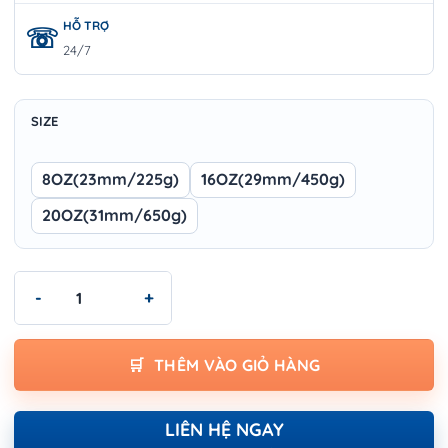
HỖ TRỢ
24/7
SIZE
8OZ(23mm/225g)
16OZ(29mm/450g)
20OZ(31mm/650g)
Búa Nhổ Đinh Wokin 2512 Series – Hàng Nhập Khẩu Chính Hãng, 
THÊM VÀO GIỎ HÀNG
LIÊN HỆ NGAY