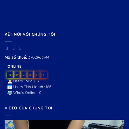
KẾT NỐI VỚI CHÚNG TÔI
Mã số thuế:
3702963744
ONLINE
0
0
0
8
6
4
Users Today : 7
Users This Month : 186
Who's Online : 0
VIDEO CỦA CHÚNG TÔI