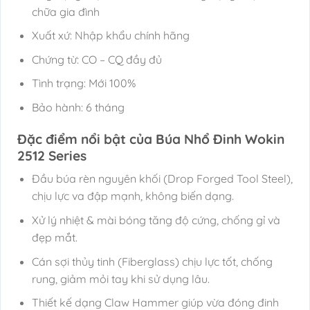
chữa gia đình
Xuất xứ: Nhập khẩu chính hãng
Chứng từ: CO – CQ đầy đủ
Tình trạng: Mới 100%
Bảo hành: 6 tháng
Đặc điểm nổi bật của Búa Nhổ Đinh Wokin
2512 Series
Đầu búa rèn nguyên khối (Drop Forged Tool Steel),
chịu lực va đập mạnh, không biến dạng.
Xử lý nhiệt & mài bóng tăng độ cứng, chống gỉ và
đẹp mắt.
Cán sợi thủy tinh (Fiberglass) chịu lực tốt, chống
rung, giảm mỏi tay khi sử dụng lâu.
Thiết kế dạng Claw Hammer giúp vừa đóng đinh