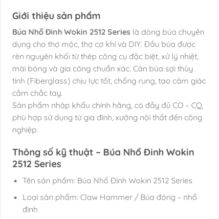
Giới thiệu sản phẩm
Búa Nhổ Đinh Wokin 2512 Series
là dòng búa chuyên
dụng cho thợ mộc, thợ cơ khí và DIY. Đầu búa được
rèn nguyên khối từ thép công cụ đặc biệt, xử lý nhiệt,
mài bóng và gia công chuẩn xác. Cán búa sợi thủy
tinh (Fiberglass) chịu lực tốt, chống rung, tạo cảm giác
cầm chắc tay.
Sản phẩm nhập khẩu chính hãng, có đầy đủ CO – CQ,
phù hợp sử dụng từ gia đình, xưởng nội thất đến công
nghiệp.
Thông số kỹ thuật – Búa Nhổ Đinh Wokin
2512 Series
Tên sản phẩm: Búa Nhổ Đinh Wokin 2512 Series
Loại sản phẩm: Claw Hammer / Búa đóng – nhổ
đinh