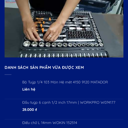
DANH SÁCH SẢN PHẨM VỪA ĐƯỢC XEM
Bộ Tuýp 1/4 103 Món Hệ mét 4150 9120 MATADOR
Liên hệ
Đầu tuýp 6 cạnh 1/2 inch 17mm | WORKPRO W074177
28.000
₫
Điếu chữ L 14mm WOKIN 152514