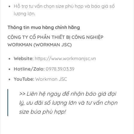
Hỗ trợ tư vấn chọn size phù hợp và báo giá số
lượng lớn.
Thông tin mua hàng chính hãng
CÔNG TY CỔ PHẦN THIẾT BỊ CÔNG NGHIỆP
WORKMAN (WORKMAN JSC)
Website:
https://www.workmanjsc.vn
Hotline/Zalo:
0978.39.03.39
YouTube:
Workman JSC
>> Liên hệ ngay để nhận báo giá đại
lý, ưu đãi số lượng lớn và tư vấn chọn
size búa phù hợp!