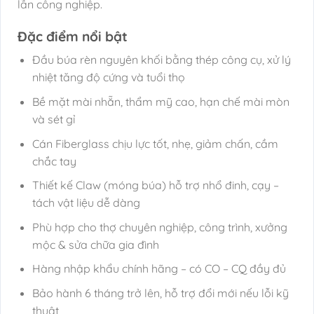
lẫn công nghiệp.
Đặc điểm nổi bật
Đầu búa rèn nguyên khối bằng thép công cụ, xử lý
nhiệt tăng độ cứng và tuổi thọ
Bề mặt mài nhẵn, thẩm mỹ cao, hạn chế mài mòn
và sét gỉ
Cán Fiberglass chịu lực tốt, nhẹ, giảm chấn, cầm
chắc tay
Thiết kế Claw (móng búa) hỗ trợ nhổ đinh, cạy –
tách vật liệu dễ dàng
Phù hợp cho thợ chuyên nghiệp, công trình, xưởng
mộc & sửa chữa gia đình
Hàng nhập khẩu chính hãng – có CO – CQ đầy đủ
Bảo hành 6 tháng trở lên, hỗ trợ đổi mới nếu lỗi kỹ
thuật