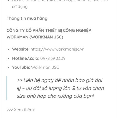
sử dụng
Thông tin mua hàng
CÔNG TY CỔ PHẦN THIẾT BỊ CÔNG NGHIỆP
WORKMAN (WORKMAN JSC)
Website:
https://www.workmanjsc.vn
Hotline/Zalo:
0978.39.03.39
YouTube:
Workman JSC
>> Liên hệ ngay để nhận báo giá đại
lý – ưu đãi số lượng lớn & tư vấn chọn
size phù hợp cho xưởng của bạn!
>>> Xem thêm: