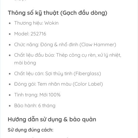
Thông số kỹ thuật (Gạch đầu dòng)
Thương hiệu: Wokin
Model: 252716
Chức năng: Đóng & nhổ đinh (Claw Hammer)
Chất liệu đầu búa: Thép công cụ rèn, xử lý nhiệt,
mài bóng
Chất liệu cán: Sợi thủy tinh (Fiberglass)
Đóng gói: Tem nhãn màu (Color Label)
Tình trạng: Mới 100%
Bảo hành: 6 tháng
Hướng dẫn sử dụng & bảo quản
Sử dụng đúng cách: