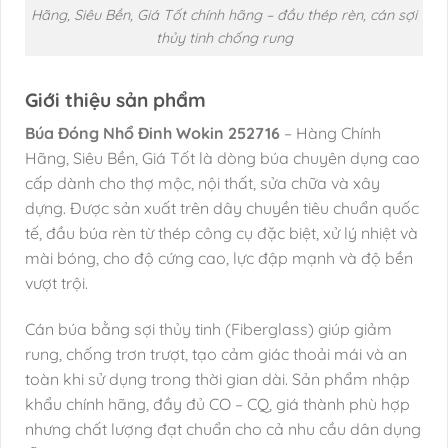
Hãng, Siêu Bền, Giá Tốt chính hãng – đầu thép rèn, cán sợi
thủy tinh chống rung
Giới thiệu sản phẩm
Búa Đóng Nhổ Đinh Wokin 252716
– Hàng Chính
Hãng, Siêu Bền, Giá Tốt là dòng búa chuyên dụng cao
cấp dành cho thợ mộc, nội thất, sửa chữa và xây
dựng. Được sản xuất trên dây chuyền tiêu chuẩn quốc
tế, đầu búa rèn từ thép công cụ đặc biệt, xử lý nhiệt và
mài bóng, cho độ cứng cao, lực đập mạnh và độ bền
vượt trội.
Cán búa bằng sợi thủy tinh (Fiberglass) giúp giảm
rung, chống trơn trượt, tạo cảm giác thoải mái và an
toàn khi sử dụng trong thời gian dài. Sản phẩm nhập
khẩu chính hãng, đầy đủ CO – CQ, giá thành phù hợp
nhưng chất lượng đạt chuẩn cho cả nhu cầu dân dụng