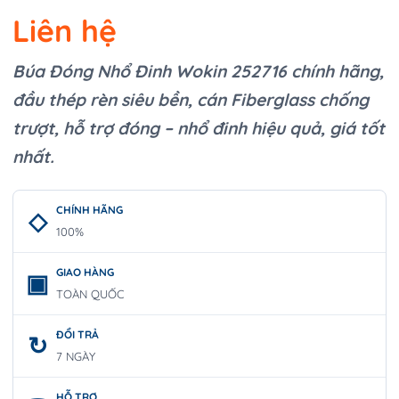
Liên hệ
Búa Đóng Nhổ Đinh Wokin 252716 chính hãng,
đầu thép rèn siêu bền, cán Fiberglass chống
trượt, hỗ trợ đóng – nhổ đinh hiệu quả, giá tốt
nhất.
CHÍNH HÃNG
100%
GIAO HÀNG
TOÀN QUỐC
ĐỔI TRẢ
7 NGÀY
HỖ TRỢ