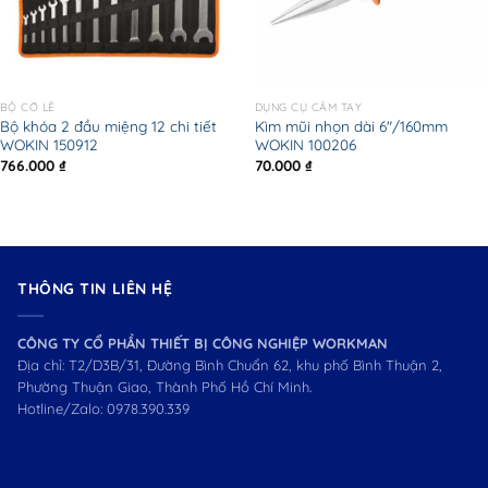
BỘ CỜ LÊ
DỤNG CỤ CẦM TAY
Bộ khóa 2 đầu miệng 12 chi tiết
Kìm mũi nhọn dài 6″/160mm
WOKIN 150912
WOKIN 100206
766.000
₫
70.000
₫
THÔNG TIN LIÊN HỆ
CÔNG TY CỔ PHẦN THIẾT BỊ CÔNG NGHIỆP WORKMAN
Địa chỉ: T2/D3B/31, Đường Bình Chuẩn 62, khu phố Bình Thuận 2,
Phường Thuận Giao, Thành Phố Hồ Chí Minh.
Hotline/Zalo:
0978.390.339