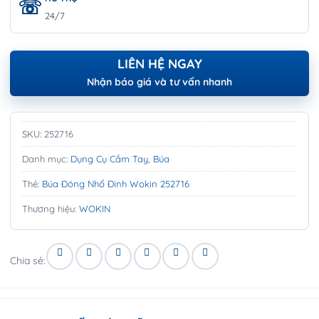
24/7
LIÊN HỆ NGAY
Nhận báo giá và tư vấn nhanh
SKU:
252716
Danh mục:
Dụng Cụ Cầm Tay
,
Búa
Thẻ:
Búa Đóng Nhổ Đinh Wokin 252716
Thương hiệu:
WOKIN
Chia sẻ: