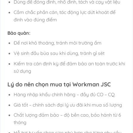
Dùng để đóng đinh, nhổ đinh, tách và cạy vật liệu
Cầm chắc phần cán, tác động lực dứt khoát để
đinh vào đúng điểm
Bảo quản:
Để nơi khô thoáng, tránh môi trường ẩm
Vệ sinh đầu búa sau khi dùng, tránh gỉ sét
Kiểm tra cán định kỳ để đảm bảo an toàn trước khi
sử dụng
Lý do nên chọn mua tại Workman JSC
Hàng nhập khẩu chính hãng – đầy đủ CO – CQ
Giá tốt – chính sách đại lý ưu đãi khi mua số lượng
Chất lượng đảm bảo – độ bền cao, bảo hành từ 6
tháng
Hỗ trợ tư vấn chọn size phù hợp cho từng nhu cầu