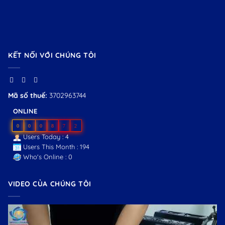
KẾT NỐI VỚI CHÚNG TÔI
Mã số thuế:
3702963744
ONLINE
0
0
0
8
7
2
Users Today : 4
Users This Month : 194
Who's Online : 0
VIDEO CỦA CHÚNG TÔI