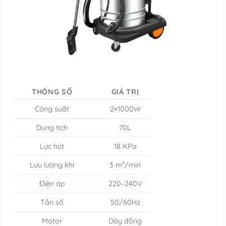
THÔNG SỐ
GIÁ TRỊ
Công suất
2×1000W
Dung tích
70L
Lực hút
18 KPa
Lưu lượng khí
3 m³/min
Điện áp
220–240V
Tần số
50/60Hz
Motor
Dây đồng