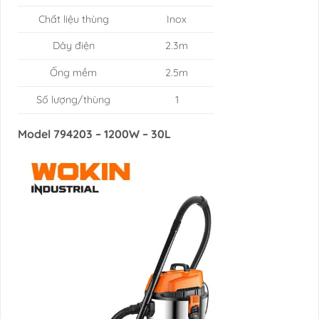
Chất liệu thùng
Inox
Dây điện
2.3m
Ống mềm
2.5m
Số lượng/thùng
1
Model 794203 – 1200W – 30L