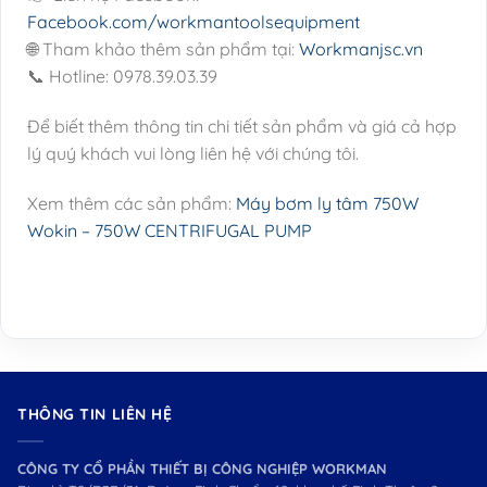
Facebook.com/workmantoolsequipment
🌐 Tham khảo thêm sản phẩm tại:
Workmanjsc.vn
📞 Hotline: 0978.39.03.39
Để biết thêm thông tin chi tiết sản phẩm và giá cả hợp
lý quý khách vui lòng liên hệ với chúng tôi.
Xem thêm các sản phẩm:
Máy bơm ly tâm 750W
Wokin – 750W CENTRIFUGAL PUMP
THÔNG TIN LIÊN HỆ
CÔNG TY CỔ PHẦN THIẾT BỊ CÔNG NGHIỆP WORKMAN