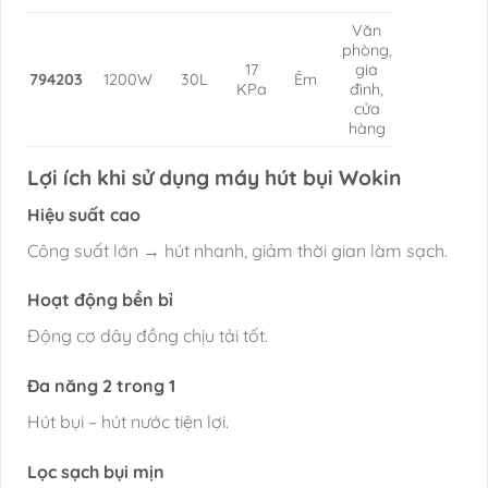
Văn
phòng,
17
gia
794203
1200W
30L
Êm
KPa
đình,
cửa
hàng
Lợi ích khi sử dụng máy hút bụi Wokin
Hiệu suất cao
Công suất lớn → hút nhanh, giảm thời gian làm sạch.
Hoạt động bền bỉ
Động cơ dây đồng chịu tải tốt.
Đa năng 2 trong 1
Hút bụi – hút nước tiện lợi.
Lọc sạch bụi mịn