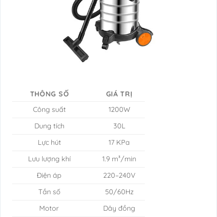
THÔNG SỐ
GIÁ TRỊ
Công suất
1200W
Dung tích
30L
Lực hút
17 KPa
Lưu lượng khí
1.9 m³/min
Điện áp
220–240V
Tần số
50/60Hz
Motor
Dây đồng