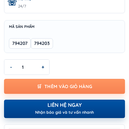
24/7
MÃ SẢN PHẨM
794207
794203
Máy hút bụi Wokin - VACUUM CLEANER (INDUSTRIAL) số lượng
THÊM VÀO GIỎ HÀNG
LIÊN HỆ NGAY
Nhận báo giá và tư vấn nhanh