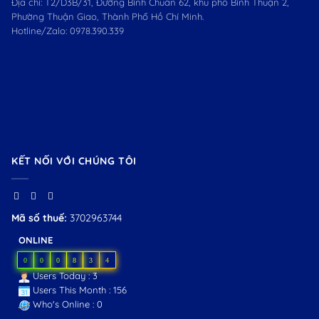
Địa chỉ: T2/D3B/31, Đường Bình Chuẩn 62, khu phố Bình Thuận 2,
Phường Thuận Giao, Thành Phố Hồ Chí Minh.
Hotline/Zalo:
0978.390.339
KẾT NỐI VỚI CHÚNG TÔI
Mã số thuế:
3702963744
ONLINE
0
0
0
8
3
4
Users Today : 3
Users This Month : 156
Who's Online : 0