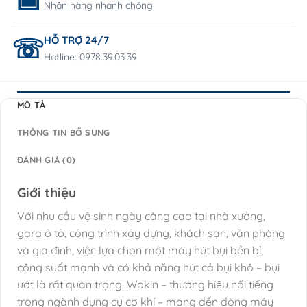
Nhận hàng nhanh chóng
HỖ TRỢ 24/7
Hotline: 0978.39.03.39
MÔ TẢ
THÔNG TIN BỔ SUNG
ĐÁNH GIÁ (0)
Giới thiệu
Với nhu cầu vệ sinh ngày càng cao tại nhà xưởng,
gara ô tô, công trình xây dựng, khách sạn, văn phòng
và gia đình, việc lựa chọn một máy hút bụi bền bỉ,
công suất mạnh và có khả năng hút cả bụi khô – bụi
ướt là rất quan trọng. Wokin – thương hiệu nổi tiếng
trong ngành dụng cụ cơ khí – mang đến dòng máy