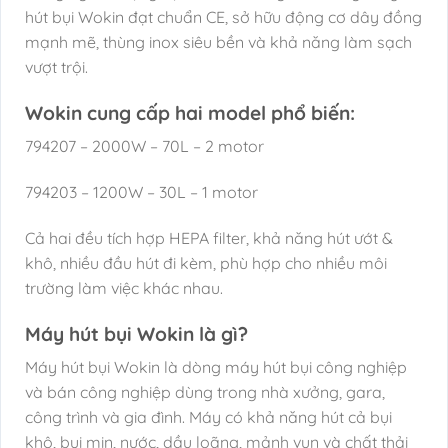
hút bụi Wokin đạt chuẩn CE, sở hữu động cơ dây đồng
mạnh mẽ, thùng inox siêu bền và khả năng làm sạch
vượt trội.
Wokin cung cấp hai model phổ biến:
794207 – 2000W – 70L – 2 motor
794203 – 1200W – 30L – 1 motor
Cả hai đều tích hợp HEPA filter, khả năng hút ướt &
khô, nhiều đầu hút đi kèm, phù hợp cho nhiều môi
trường làm việc khác nhau.
Máy hút bụi Wokin là gì?
Máy hút bụi Wokin là dòng máy hút bụi công nghiệp
và bán công nghiệp dùng trong nhà xưởng, gara,
công trình và gia đình. Máy có khả năng hút cả bụi
khô, bụi mịn, nước, dầu loãng, mảnh vụn và chất thải