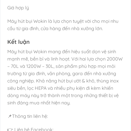
Giá hợp lý
Máy hút bụi Wokin là lựa chọn tuyệt vời cho mọi nhu
cầu từ gia đình, cửa hàng đến nhà xưởng lớn.
Kết luận
Máy hút bụi Wokin mang đến hiệu suất dọn vệ sinh
mạnh mẽ, bền bỉ và linh hoạt. Với hai lựa chọn 2000W
– 70L và 1200W – 30L, sản phẩm phù hợp mọi môi
trường từ gia đình, văn phòng, gara đến nhà xưởng
công nghiệp. Khả năng hút bụi ướt & khô, thùng inox
siêu bền, lọc HEPA và nhiều phụ kiện đi kèm khiến
dòng máy này trở thành một trong những thiết bị vệ
sinh đáng mua nhất hiện nay.
📌Thông tin liên hệ:
👉 Liên hệ Facebook: