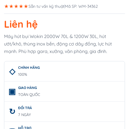
★★★★★
Sẵn tư vấn kỹ thuật
Mã SP: WM-34362
Liên hệ
Máy hút bụi Wokin 2000W 70L & 1200W 30L, hút
ướt/khô, thùng inox bền, động cơ dây đồng, lực hút
mạnh. Phù hợp gara, xưởng, văn phòng, gia đình.
CHÍNH HÃNG
100%
GIAO HÀNG
TOÀN QUỐC
ĐỔI TRẢ
7 NGÀY
HỖ TRỢ