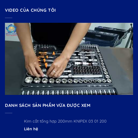
VIDEO CỦA CHÚNG TÔI
DANH SÁCH SẢN PHẨM VỪA ĐƯỢC XEM
Kìm cắt tổng hợp 200mm KNIPEX 03 01 200
Liên hệ