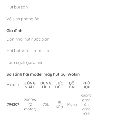
Hút bụi sàn
Vệ sinh phòng ốc
Gia đình
Dọn nhà, hút nước tràn
Hút bụi sofa – rèm – tủ
Làm sạch gara mini
So sánh hai model máy hút bụi Wokin
CÔNG
DUNG
LỰC
ĐỘ
PHÙ
MODEL
SUẤT
TÍCH
HÚT
ỒN
HỢP
Xưởng,
2000W
gara
18
794207
(2
70L
Mạnh
lớn,
KPa
motor)
công
trình