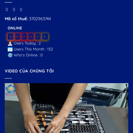
Mã số thuế:
3702963744
ONLINE
0
0
0
8
1
0
Users Today : 2
Users This Month : 132
Who's Online : 0
VIDEO CỦA CHÚNG TÔI