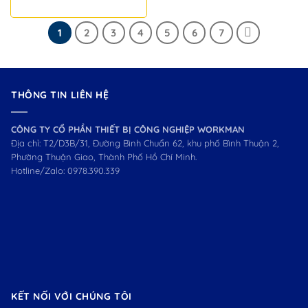
1
2
3
4
5
6
7
THÔNG TIN LIÊN HỆ
CÔNG TY CỔ PHẦN THIẾT BỊ CÔNG NGHIỆP WORKMAN
Địa chỉ: T2/D3B/31, Đường Bình Chuẩn 62, khu phố Bình Thuận 2,
Phường Thuận Giao, Thành Phố Hồ Chí Minh.
Hotline/Zalo:
0978.390.339
KẾT NỐI VỚI CHÚNG TÔI