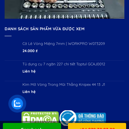
DANH SÁCH SẢN PHẨM VỪA ĐƯỢC XEM
Cờ Lê Vòng Miệng 7mm | WORKPRO W073209
24.000
₫
Tủ dụng cụ 7 ngăn 227 chi tiết Toptul GCAJ0012
Liên hệ
Kìm Mở Vòng Trong Mũi Thẳng Knipex 44 13 J1
Liên hệ