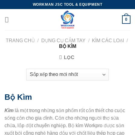
Skip
WORKMAN JSC TOOL & EQUIPMENT
to
content
0
TRANG CHỦ
/
DỤNG CỤ CẦM TAY
/
KÌM CÁC LOẠI
/
BỘ KÌM
LỌC
Bộ Kìm
Kìm
là một trong những sản phẩm rất cần thiết cho cuộc
sống cần cho gia đình. Cần cho những người thợ sửa
chữa, lắp đặt chuyên nghiệp. Bộ kìm Workpro được sản
xuất bởi công nghệ hàng đầu với chất liệu thép hợp cao