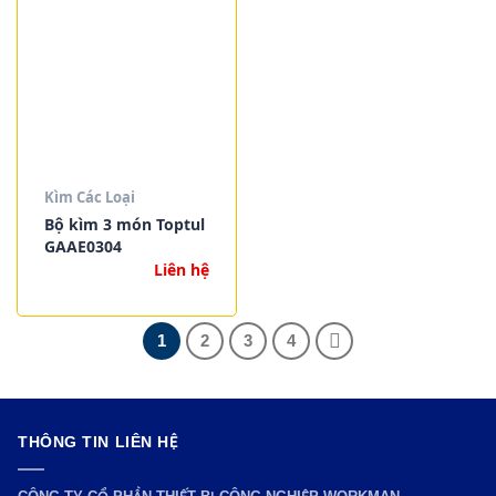
Kìm Các Loại
Bộ kìm 3 món Toptul
GAAE0304
Liên hệ
1
2
3
4
THÔNG TIN LIÊN HỆ