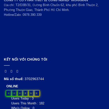
CÔNG TY CỔ PHẦN THIẾT BỊ CÔNG NGHIỆP WORKMAN
Địa chỉ: T2/D3B/31, Đường Bình Chuẩn 62, khu phố Bình Thuận 2,
Phường Thuận Giao, Thành Phố Hồ Chí Minh.
Hotline/Zalo:
0978.390.339
KẾT NỐI VỚI CHÚNG TÔI
Mã số thuế:
3702963744
ONLINE
0
0
0
8
6
0
Users Today : 3
Users This Month : 182
Who's Online : 0