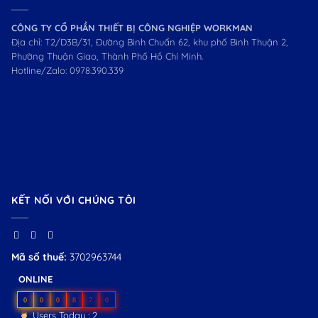
CÔNG TY CỔ PHẦN THIẾT BỊ CÔNG NGHIỆP WORKMAN
Địa chỉ: T2/D3B/31, Đường Bình Chuẩn 62, khu phố Bình Thuận 2,
Phường Thuận Giao, Thành Phố Hồ Chí Minh.
Hotline/Zalo:
0978.390.339
KẾT NỐI VỚI CHÚNG TÔI
Mã số thuế:
3702963744
ONLINE
0
0
0
8
7
0
Users Today : 2