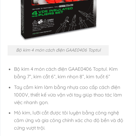
Bộ kìm 4 món cách điện GAAE0406 Toptul
Bộ kìm 4 món cách điện GAAE0406 Toptul. Kìm
bằng 7”, kìm cắt 6”, kìm nhọn 8”, kìm tuốt 6”
Tay cầm kìm làm bằng nhựa cao cấp cách điện
1000V, thiết kế vừa vặn với tay giúp thao tác làm
việc nhanh gọn.
Mỏ kìm, lưỡi cắt được tôi luyện bằng công nghệ
cảm ứng và gia công chính xác cho độ bền và độ
cứng vượt trội.