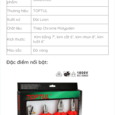
phẩm:
Thương hiệu:
TOPTUL
Xuất xứ:
Đài Loan
Chất liệu:
Thép Chrome Molypden
Kìm bằng 7”, kìm cắt 6”, kìm nhọn 8”, kìm
Kích thước:
tuốt 6”
Màu sắc:
Đỏ vàng
Đặc điểm nổi bật: