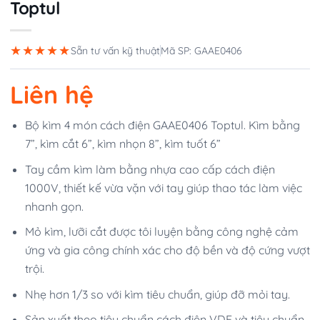
Toptul
★★★★★
Sẵn tư vấn kỹ thuật
Mã SP: GAAE0406
Liên hệ
Bộ kìm 4 món cách điện GAAE0406 Toptul. Kìm bằng
7”, kìm cắt 6”, kìm nhọn 8”, kìm tuốt 6”
Tay cầm kìm làm bằng nhựa cao cấp cách điện
1000V, thiết kế vừa vặn với tay giúp thao tác làm việc
nhanh gọn.
Mỏ kìm, lưỡi cắt được tôi luyện bằng công nghệ cảm
ứng và gia công chính xác cho độ bền và độ cứng vượt
trội.
Nhẹ hơn 1/3 so với kìm tiêu chuẩn, giúp đỡ mỏi tay.
Sản xuất theo tiêu chuẩn cách điện VDE và tiêu chuẩn