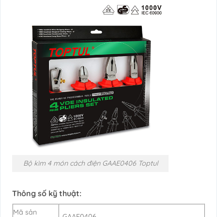
Bộ kìm 4 món cách điện GAAE0406 Toptul
Thông số kỹ thuật:
Mã sản
GAAE0406