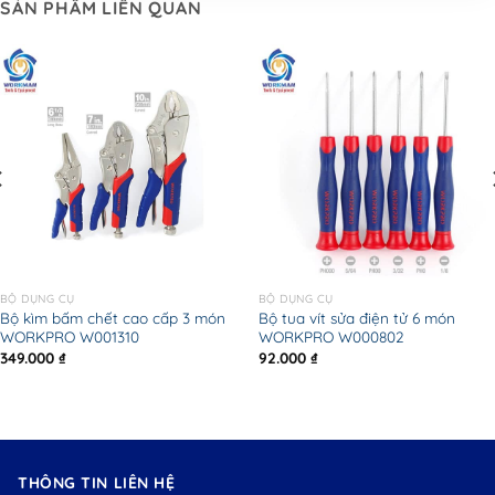
SẢN PHẨM LIÊN QUAN
BỘ DỤNG CỤ
BỘ DỤNG CỤ
Bộ kìm bấm chết cao cấp 3 món
Bộ tua vít sửa điện tử 6 món
WORKPRO W001310
WORKPRO W000802
349.000
₫
92.000
₫
THÔNG TIN LIÊN HỆ