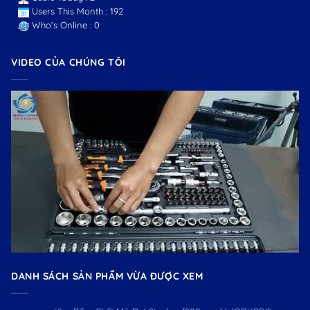
Users This Month : 192
Who's Online : 0
VIDEO CỦA CHÚNG TÔI
DANH SÁCH SẢN PHẨM VỪA ĐƯỢC XEM