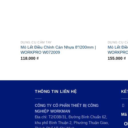
DỤNG CỤ CẦM TAY
DỤNG CỤ C
Mỏ Lết Điều Chỉnh Cán Nhựa 8″/200mm |
Mỏ Lết Đi
WORKPRO W072009
WORKPRO
118.000
₫
155.000
₫
THÔNG TIN LIÊN HỆ
KẾ
CÔNG TY CỔ PHẦN THIẾT BỊ CÔNG
NGHIỆP WORKMAN
Mã 
Địa chỉ: T2/D3B/31, Đường Bình Chuẩn 62,
khu phố Bình Thuận 2, Phường Thuận Giao,
O