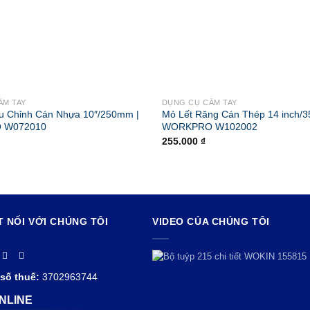
ẦM TAY
DỤNG CỤ CẦM TAY
ều Chỉnh Cán Nhựa 10″/250mm |
Mỏ Lết Răng Cán Thép 14 inch/
 W072010
WORKPRO W102002
255.000
₫
T NỐI VỚI CHÚNG TÔI
VIDEO CỦA CHÚNG TÔI
số thuế:
3702963744
NLINE