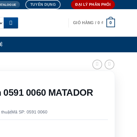
TUYỂN DỤNG
ĐẠI LÝ PHÂN PHỐI
ATALOGUE
0
GIỎ HÀNG /
0
₫
HỆ
ch 0591 0060 MATADOR
 thuật
Mã SP: 0591 0060