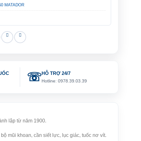
0060 MATADOR
UỐC
HỖ TRỢ 24/7
g
Hotline: 0978.39.03.39
hành lập từ năm 1900.
 mũi khoan, cần siết lực, lục giác, tuốc nơ vít.