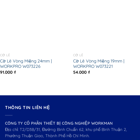
CỜ LÊ
CỜ LÊ
Cờ Lê Vòng Miệng 24mm |
Cờ Lê Vòng Miệng 19mm |
WORKPRO W073226
WORKPRO W073221
91.000
₫
54.000
₫
THÔNG TIN LIÊN HỆ
CÔNG TY CỔ PHẦN THIẾT BỊ CÔNG NGHIỆP WORKMAN
Địa chỉ: T2/D3B/31, Đường Bình Chuẩn 62, khu phố Bình Thuận 2,
Phường Thuận Giao, Thành Phố Hồ Chí Minh.