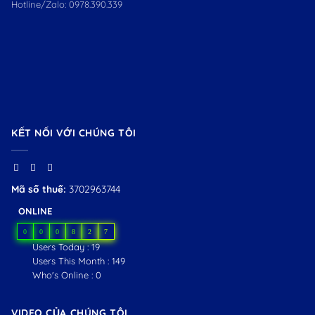
Hotline/Zalo:
0978.390.339
KẾT NỐI VỚI CHÚNG TÔI
Mã số thuế:
3702963744
ONLINE
0
0
0
8
2
7
Users Today : 19
Users This Month : 149
Who's Online : 0
VIDEO CỦA CHÚNG TÔI