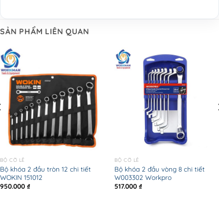
SẢN PHẨM LIÊN QUAN
BỘ CỜ LÊ
BỘ CỜ LÊ
Bộ khóa 2 đầu tròn 12 chi tiết
Bộ khóa 2 đầu vòng 8 chi tiết
WOKIN 151012
W003302 Workpro
950.000
₫
517.000
₫