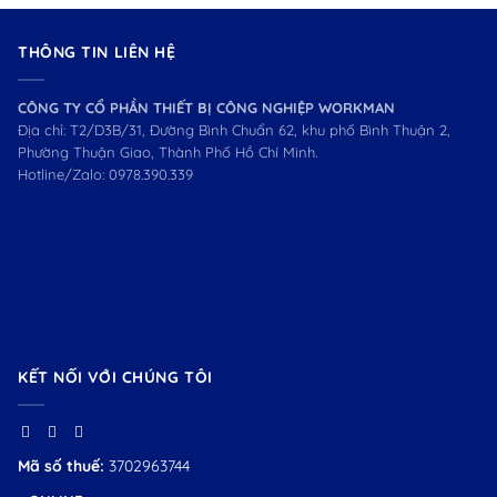
THÔNG TIN LIÊN HỆ
CÔNG TY CỔ PHẦN THIẾT BỊ CÔNG NGHIỆP WORKMAN
Địa chỉ: T2/D3B/31, Đường Bình Chuẩn 62, khu phố Bình Thuận 2,
Phường Thuận Giao, Thành Phố Hồ Chí Minh.
Hotline/Zalo:
0978.390.339
KẾT NỐI VỚI CHÚNG TÔI
Mã số thuế:
3702963744