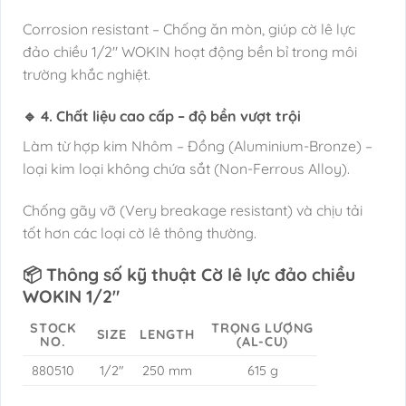
Corrosion resistant – Chống ăn mòn, giúp cờ lê lực
đảo chiều 1/2″ WOKIN hoạt động bền bỉ trong môi
trường khắc nghiệt.
🔹 4. Chất liệu cao cấp – độ bền vượt trội
Làm từ hợp kim Nhôm – Đồng (Aluminium-Bronze) –
loại kim loại không chứa sắt (Non-Ferrous Alloy).
Chống gãy vỡ (Very breakage resistant) và chịu tải
tốt hơn các loại cờ lê thông thường.
📦 Thông số kỹ thuật Cờ lê lực đảo chiều
WOKIN 1/2″
STOCK
TRỌNG LƯỢNG
SIZE
LENGTH
NO.
(AL-CU)
880510
1/2″
250 mm
615 g