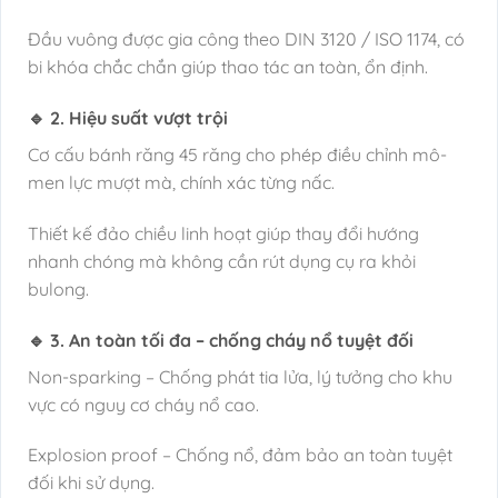
Đầu vuông được gia công theo DIN 3120 / ISO 1174, có
bi khóa chắc chắn giúp thao tác an toàn, ổn định.
🔹 2. Hiệu suất vượt trội
Cơ cấu bánh răng 45 răng cho phép điều chỉnh mô-
men lực mượt mà, chính xác từng nấc.
Thiết kế đảo chiều linh hoạt giúp thay đổi hướng
nhanh chóng mà không cần rút dụng cụ ra khỏi
bulong.
🔹 3. An toàn tối đa – chống cháy nổ tuyệt đối
Non-sparking – Chống phát tia lửa, lý tưởng cho khu
vực có nguy cơ cháy nổ cao.
Explosion proof – Chống nổ, đảm bảo an toàn tuyệt
đối khi sử dụng.