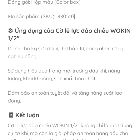
Đóng gói: Hộp màu (Color box)
Mã sản phẩm (SKU): |880510|
⚙️ Ứng dụng của Cờ lê lực đảo chiều WOKIN
1/2″
Dành cho kỹ sư cơ khí, thợ bảo trì, công nhân công
nghiệp nặng.
Sử dụng hiệu quả trong môi trường dầu khí, năng
lượng, khai khoáng, sản xuất hóa chất.
Đảm bảo an toàn tuyệt đối và tăng năng suất lao
động.
🧾 Kết luận
Cờ lê lực đảo chiều WOKIN 1/2″ không chỉ là một dụng
cụ cơ khí, mà còn là giải pháp an toàn hàng đầu cho