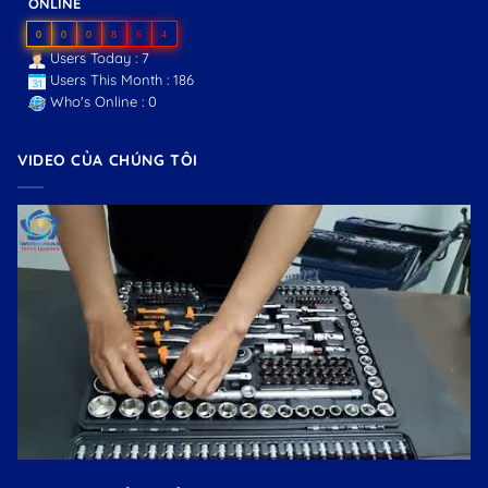
ONLINE
0
0
0
8
6
4
Users Today : 7
Users This Month : 186
Who's Online : 0
VIDEO CỦA CHÚNG TÔI