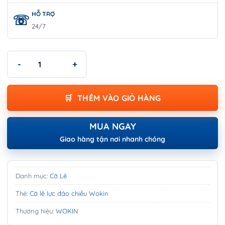
HỖ TRỢ
24/7
CỜ LÊ LỰC ĐẢO CHIỀU WOKIN 1/2″ - NON SPARKING 1/2" REV
THÊM VÀO GIỎ HÀNG
MUA NGAY
Giao hàng tận nơi nhanh chóng
Danh mục:
Cờ Lê
Thẻ:
Cờ lê lực đảo chiều Wokin
Thương hiệu:
WOKIN