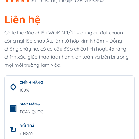
★★★★★
Sẵn tư vấn kỹ thuật
Mã SP: WM-34004
Liên hệ
Cờ lê lực đảo chiều WOKIN 1/2″ – dụng cụ đạt chuẩn
công nghiệp châu Âu, làm từ hợp kim Nhôm – Đồng
chống cháy nổ, có cơ cấu đảo chiều linh hoạt, 45 răng
chính xác, giúp thao tác nhanh, an toàn và bền bỉ trong
mọi môi trường làm việc.
CHÍNH HÃNG
100%
GIAO HÀNG
TOÀN QUỐC
ĐỔI TRẢ
7 NGÀY