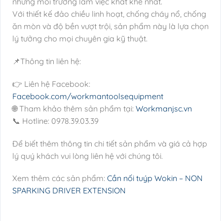
những môi trường làm việc khắt khe nhất.
Với thiết kế đảo chiều linh hoạt, chống cháy nổ, chống
ăn mòn và độ bền vượt trội, sản phẩm này là lựa chọn
lý tưởng cho mọi chuyên gia kỹ thuật.
📌Thông tin liên hệ:
👉 Liên hệ Facebook:
Facebook.com/workmantoolsequipment
🌐 Tham khảo thêm sản phẩm tại:
Workmanjsc.vn
📞 Hotline: 0978.39.03.39
Để biết thêm thông tin chi tiết sản phẩm và giá cả hợp
lý quý khách vui lòng liên hệ với chúng tôi.
Xem thêm các sản phẩm:
Cần nối tuýp Wokin – NON
SPARKING DRIVER EXTENSION