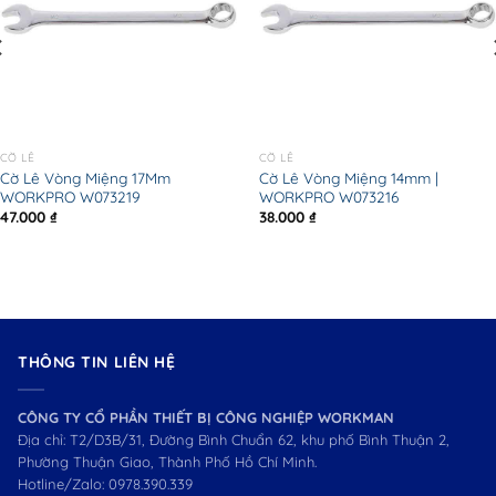
CỜ LÊ
CỜ LÊ
Cờ Lê Vòng Miệng 17Mm
Cờ Lê Vòng Miệng 14mm |
WORKPRO W073219
WORKPRO W073216
47.000
₫
38.000
₫
THÔNG TIN LIÊN HỆ
CÔNG TY CỔ PHẦN THIẾT BỊ CÔNG NGHIỆP WORKMAN
Địa chỉ: T2/D3B/31, Đường Bình Chuẩn 62, khu phố Bình Thuận 2,
Phường Thuận Giao, Thành Phố Hồ Chí Minh.
Hotline/Zalo:
0978.390.339