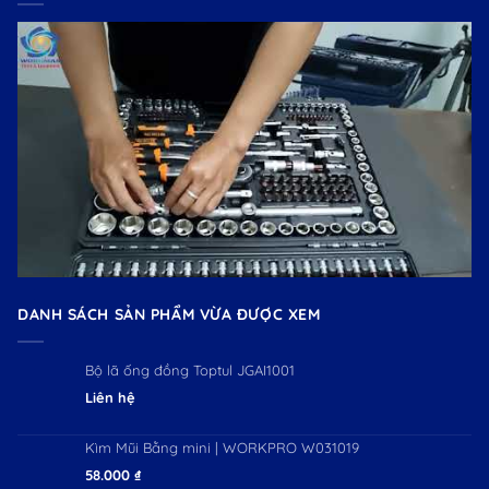
DANH SÁCH SẢN PHẨM VỪA ĐƯỢC XEM
Bộ lã ống đồng Toptul JGAI1001
Liên hệ
Kìm Mũi Bằng mini | WORKPRO W031019
58.000
₫