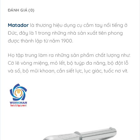
ĐÁNH GIÁ (0)
Matador
là thương hiệu dụng cụ cầm tay nổi tiếng ở
Đức, đây là 1 trong những nhà sản xuất tiên phong
được thành lập từ năm 1900.
Họ tập trung làm ra những sản phẩm chất lượng như:
Cờ lê vòng miệng, mỏ lết, bộ tuýp đa năng, bộ đột lỗ
và số, bộ mũi khoan, cần siết lực, lục giác, tuốc nơ vít.