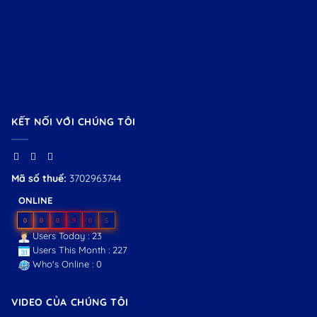
KẾT NỐI VỚI CHÚNG TÔI
Mã số thuế:
3702963744
ONLINE
0
0
0
9
0
5
Users Today : 23
Users This Month : 227
Who's Online : 0
VIDEO CỦA CHÚNG TÔI