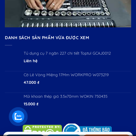
DANH SÁCH SẢN PHẨM VỪA ĐƯỢC XEM
Tủ dụng cụ 7 ngăn 227 chi tiết Toptul GCAJ0012
Liên hệ
Cờ Lê Vòng Miệng 17Mm WORKPRO W073219
47.000
₫
Mũi khoan thép gió 3.5x70mm WOKIN 750435
15.000
₫