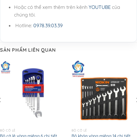
Hoặc có thể xem thêm trên kênh
YOUTUBE
của
chúng tôi.
Hotline:
0978.39.03.39
SẢN PHẨM LIÊN QUAN
BỘ CỜ LÊ
BỘ CỜ LÊ
Bộ cờ lê vòng miệng 6 chi tiết
Bộ khóa vòng miệng 14 chi tiết