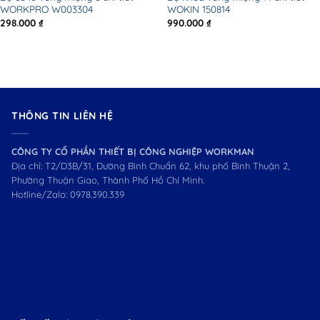
WORKPRO W003304
WOKIN 150814
298.000
₫
990.000
₫
THÔNG TIN LIÊN HỆ
CÔNG TY CỔ PHẦN THIẾT BỊ CÔNG NGHIỆP WORKMAN
Địa chỉ: T2/D3B/31, Đường Bình Chuẩn 62, khu phố Bình Thuận 2,
Phường Thuận Giao, Thành Phố Hồ Chí Minh.
Hotline/Zalo:
0978.390.339