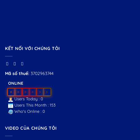
KẾT NỐI VỚI CHÚNG TÔI
Mã số thuế:
3702963744
ONLINE
0
0
0
8
3
1
Users Today : 0
Users This Month : 153
Who's Online : 0
VIDEO CỦA CHÚNG TÔI