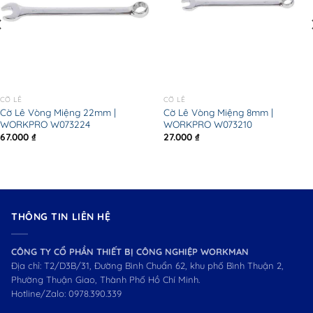
CỜ LÊ
CỜ LÊ
Cờ Lê Vòng Miệng 22mm |
Cờ Lê Vòng Miệng 8mm |
WORKPRO W073224
WORKPRO W073210
67.000
₫
27.000
₫
THÔNG TIN LIÊN HỆ
CÔNG TY CỔ PHẦN THIẾT BỊ CÔNG NGHIỆP WORKMAN
Địa chỉ: T2/D3B/31, Đường Bình Chuẩn 62, khu phố Bình Thuận 2,
Phường Thuận Giao, Thành Phố Hồ Chí Minh.
Hotline/Zalo:
0978.390.339