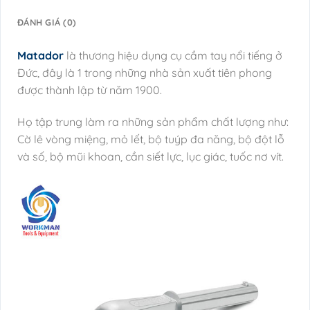
ĐÁNH GIÁ (0)
Matador
là thương hiệu dụng cụ cầm tay nổi tiếng ở
Đức, đây là 1 trong những nhà sản xuất tiên phong
được thành lập từ năm 1900.
Họ tập trung làm ra những sản phẩm chất lượng như:
Cờ lê vòng miệng, mỏ lết, bộ tuýp đa năng, bộ đột lỗ
và số, bộ mũi khoan, cần siết lực, lục giác, tuốc nơ vít.