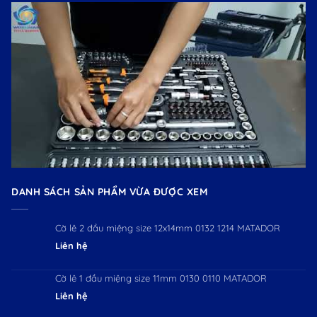
DANH SÁCH SẢN PHẨM VỪA ĐƯỢC XEM
Cờ lê 2 đầu miệng size 12x14mm 0132 1214 MATADOR
Liên hệ
Cờ lê 1 đầu miệng size 11mm 0130 0110 MATADOR
Liên hệ