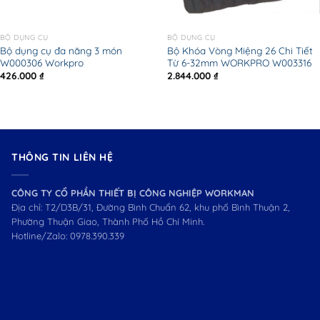
BỘ DỤNG CỤ
BỘ DỤNG CỤ
Bộ dụng cụ đa năng 3 món
Bộ Khóa Vòng Miệng 26 Chi Tiết
W000306 Workpro
Từ 6-32mm WORKPRO W003316
426.000
₫
2.844.000
₫
THÔNG TIN LIÊN HỆ
CÔNG TY CỔ PHẦN THIẾT BỊ CÔNG NGHIỆP WORKMAN
Địa chỉ: T2/D3B/31, Đường Bình Chuẩn 62, khu phố Bình Thuận 2,
Phường Thuận Giao, Thành Phố Hồ Chí Minh.
Hotline/Zalo:
0978.390.339