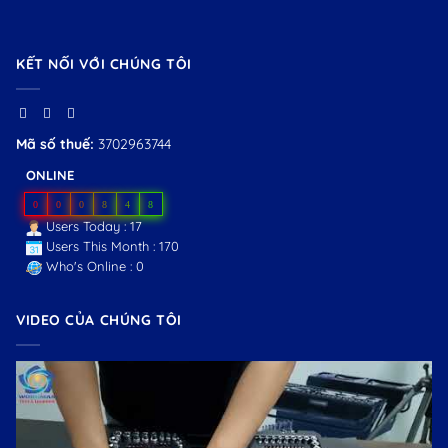
KẾT NỐI VỚI CHÚNG TÔI
Mã số thuế:
3702963744
ONLINE
0
0
0
8
4
8
Users Today : 17
Users This Month : 170
Who's Online : 0
VIDEO CỦA CHÚNG TÔI