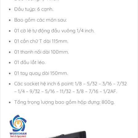
Đầu tuýp: 6 cạnh.
Bao gồm các món sau:
01 cờ lê tự động đầu vuông 1/4 inch.
01 cần chữ T dài 115mm.
01 thanh nối dài 100mm.
01 đầu lắt léo.
01 tay quay dài 150mm.
Các socket hệ inch 6 point: 1/8 – 5/32 – 3/16 – 7/32
– 1/4 – 9/32 – 5/16 – 11/32 – 3/8 – 7/16 – 1/2AF.
Tổng trọng lượng bao gồm hộp đựng: 800g.