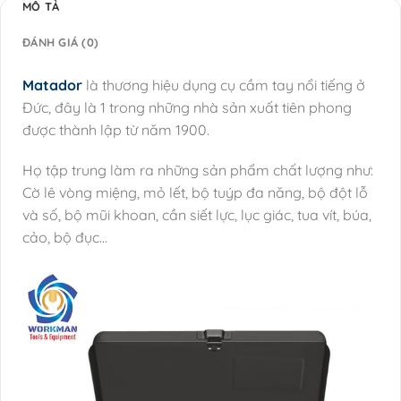
MÔ TẢ
ĐÁNH GIÁ (0)
Matador
là thương hiệu dụng cụ cầm tay nổi tiếng ở
Đức, đây là 1 trong những nhà sản xuất tiên phong
được thành lập từ năm 1900.
Họ tập trung làm ra những sản phẩm chất lượng như:
Cờ lê vòng miệng, mỏ lết, bộ tuýp đa năng, bộ đột lỗ
và số, bộ mũi khoan, cần siết lực, lục giác, tua vít, búa,
cảo, bộ đục…