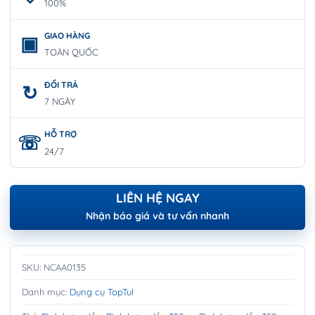
100%
GIAO HÀNG
TOÀN QUỐC
ĐỔI TRẢ
7 NGÀY
HỖ TRỢ
24/7
LIÊN HỆ NGAY
Nhận báo giá và tư vấn nhanh
SKU:
NCAA0135
Danh mục:
Dụng cụ TopTul