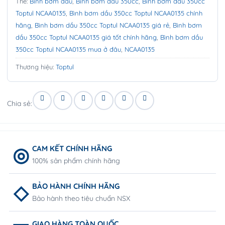
Thẻ:
Bình bơm dầu
,
Bình bơm dầu 350cc
,
Bình bơm dầu 350cc
Toptul NCAA0135
,
Bình bơm dầu 350cc Toptul NCAA0135 chính
hãng
,
Bình bơm dầu 350cc Toptul NCAA0135 giá rẻ
,
Bình bơm
dầu 350cc Toptul NCAA0135 giá tốt chính hãng
,
Bình bơm dầu
350cc Toptul NCAA0135 mua ở đâu
,
NCAA0135
Thương hiệu:
Toptul
Chia sẻ:
CAM KẾT CHÍNH HÃNG
100% sản phẩm chính hãng
BẢO HÀNH CHÍNH HÃNG
Bảo hành theo tiêu chuẩn NSX
GIAO HÀNG TOÀN QUỐC