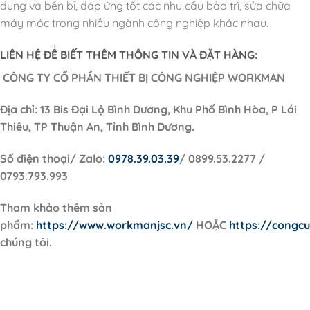
dụng và bền bỉ, đáp ứng tốt các nhu cầu bảo trì, sửa chữa
máy móc trong nhiều ngành công nghiệp khác nhau.
LIÊN HỆ ĐỂ BIẾT THÊM THÔNG TIN VÀ ĐẶT HÀNG:
CÔNG TY CỔ PHẦN THIẾT BỊ CÔNG NGHIỆP WORKMAN
Địa chỉ: 13 Bis Đại Lộ Bình Dương, Khu Phố Bình Hòa, P Lái
Thiêu, TP Thuận An, Tỉnh Bình Dương.
Số điện thoại/ Zalo:
0978.39.03.39
/ 0899.53.2277 /
0793.793.993
Tham khảo thêm sản
phẩm:
https://www.workmanjsc.vn/
HOẶC
https://congc
chúng tôi.