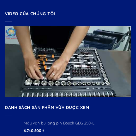
VIDEO CỦA CHÚNG TÔI
DANH SÁCH SẢN PHẨM VỪA ĐƯỢC XEM
Máy vặn bu long pin Bosch GDS 250-LI
6.740.800
₫