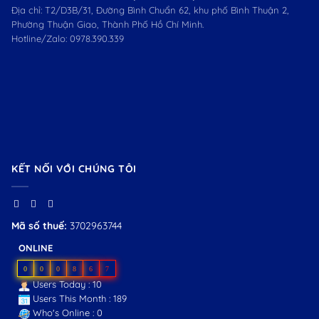
Địa chỉ: T2/D3B/31, Đường Bình Chuẩn 62, khu phố Bình Thuận 2,
Phường Thuận Giao, Thành Phố Hồ Chí Minh.
Hotline/Zalo:
0978.390.339
KẾT NỐI VỚI CHÚNG TÔI
Mã số thuế:
3702963744
ONLINE
0
0
0
8
6
7
Users Today : 10
Users This Month : 189
Who's Online : 0