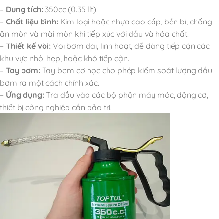
–
Dung tích:
350cc (0.35 lít)
–
Chất liệu bình:
Kim loại hoặc nhựa cao cấp, bền bỉ, chống
ăn mòn và mài mòn khi tiếp xúc với dầu và hóa chất.
–
Thiết kế vòi:
Vòi bơm dài, linh hoạt, dễ dàng tiếp cận các
khu vực nhỏ, hẹp, hoặc khó tiếp cận.
–
Tay bơm:
Tay bơm cơ học cho phép kiểm soát lượng dầu
bơm ra một cách chính xác.
–
Ứng dụng:
Tra dầu vào các bộ phận máy móc, động cơ,
thiết bị công nghiệp cần bảo trì.