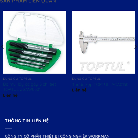
SẢN PHẨM LIÊN QUAN
DỤNG CỤ TOPTUL
DỤNG CỤ TOPTUL
Bộ mũi lấy ốc gãy 5 chi tiết
Thước kẹp TOPTUL IACA0150
TOPTUL JGAW0501
Liên hệ
Liên hệ
THÔNG TIN LIÊN HỆ
CÔNG TY CỔ PHẦN THIẾT BỊ CÔNG NGHIỆP WORKMAN