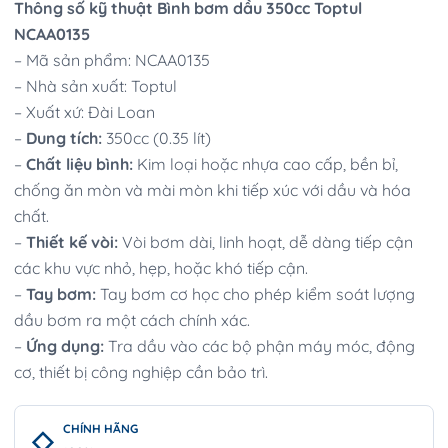
Thông số kỹ thuật Bình bơm dầu 350cc Toptul
NCAA0135
– Mã sản phẩm: NCAA0135
– Nhà sản xuất: Toptul
– Xuất xứ: Đài Loan
–
Dung tích:
350cc (0.35 lít)
–
Chất liệu bình:
Kim loại hoặc nhựa cao cấp, bền bỉ,
chống ăn mòn và mài mòn khi tiếp xúc với dầu và hóa
chất.
–
Thiết kế vòi:
Vòi bơm dài, linh hoạt, dễ dàng tiếp cận
các khu vực nhỏ, hẹp, hoặc khó tiếp cận.
–
Tay bơm:
Tay bơm cơ học cho phép kiểm soát lượng
dầu bơm ra một cách chính xác.
–
Ứng dụng:
Tra dầu vào các bộ phận máy móc, động
cơ, thiết bị công nghiệp cần bảo trì.
CHÍNH HÃNG