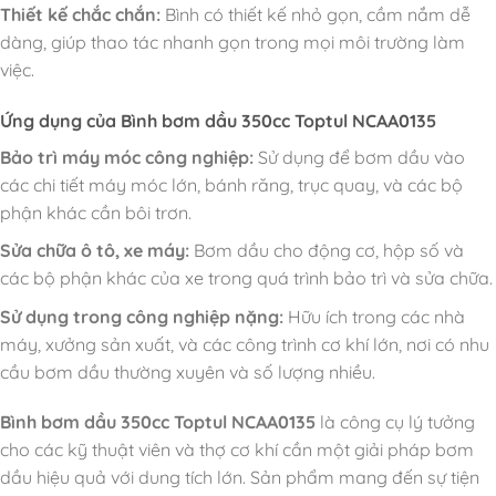
Thiết kế chắc chắn:
Bình có thiết kế nhỏ gọn, cầm nắm dễ
dàng, giúp thao tác nhanh gọn trong mọi môi trường làm
việc.
Ứng dụng của Bình bơm dầu 350cc Toptul NCAA0135
Bảo trì máy móc công nghiệp:
Sử dụng để bơm dầu vào
các chi tiết máy móc lớn, bánh răng, trục quay, và các bộ
phận khác cần bôi trơn.
Sửa chữa ô tô, xe máy:
Bơm dầu cho động cơ, hộp số và
các bộ phận khác của xe trong quá trình bảo trì và sửa chữa.
Sử dụng trong công nghiệp nặng:
Hữu ích trong các nhà
máy, xưởng sản xuất, và các công trình cơ khí lớn, nơi có nhu
cầu bơm dầu thường xuyên và số lượng nhiều.
Bình bơm dầu 350cc Toptul NCAA0135
là công cụ lý tưởng
cho các kỹ thuật viên và thợ cơ khí cần một giải pháp bơm
dầu hiệu quả với dung tích lớn. Sản phẩm mang đến sự tiện