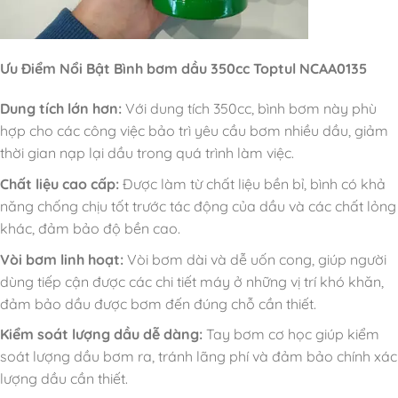
Ưu Điểm Nổi Bật Bình bơm dầu 350cc Toptul NCAA0135
Dung tích lớn hơn:
Với dung tích 350cc, bình bơm này phù
hợp cho các công việc bảo trì yêu cầu bơm nhiều dầu, giảm
thời gian nạp lại dầu trong quá trình làm việc.
Chất liệu cao cấp:
Được làm từ chất liệu bền bỉ, bình có khả
năng chống chịu tốt trước tác động của dầu và các chất lỏng
khác, đảm bảo độ bền cao.
Vòi bơm linh hoạt:
Vòi bơm dài và dễ uốn cong, giúp người
dùng tiếp cận được các chi tiết máy ở những vị trí khó khăn,
đảm bảo dầu được bơm đến đúng chỗ cần thiết.
Kiểm soát lượng dầu dễ dàng:
Tay bơm cơ học giúp kiểm
soát lượng dầu bơm ra, tránh lãng phí và đảm bảo chính xác
lượng dầu cần thiết.