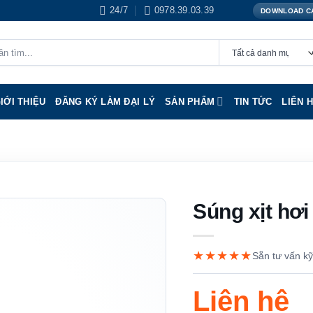
24/7
0978.39.03.39
DOWNLOAD C
IỚI THIỆU
ĐĂNG KÝ LÀM ĐẠI LÝ
SẢN PHẨM
TIN TỨC
LIÊN 
Súng xịt h
★★★★★
Sẵn tư vấn kỹ
Liên hệ