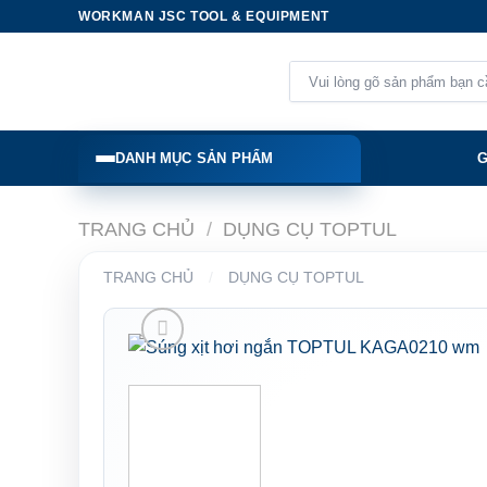
Skip
WORKMAN JSC TOOL & EQUIPMENT
to
content
Tìm
kiếm:
DANH MỤC SẢN PHẨM
G
TRANG CHỦ
/
DỤNG CỤ TOPTUL
TRANG CHỦ
/
DỤNG CỤ TOPTUL