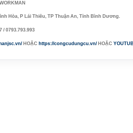
P WORKMAN
ình Hòa, P Lái Thiêu, TP Thuận An, Tỉnh Bình Dương.
7 / 0793.793.993
manjsc.vn/
HOẶC
https://congcudungcu.vn/
HOẶC
YOUTU