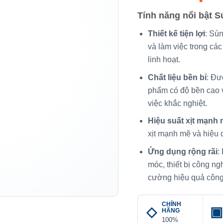
Tính năng nổi bật 
Thiết kế tiện lợi
: Sú
và làm việc trong cá
linh hoạt.
Chất liệu bền bỉ
: Đư
phẩm có độ bền cao v
việc khắc nghiệt.
Hiệu suất xịt mạnh
xịt mạnh mẽ và hiệu 
Ứng dụng rộng rãi
:
móc, thiết bị công ng
cường hiệu quả công v
CHÍNH
HÃNG
100%