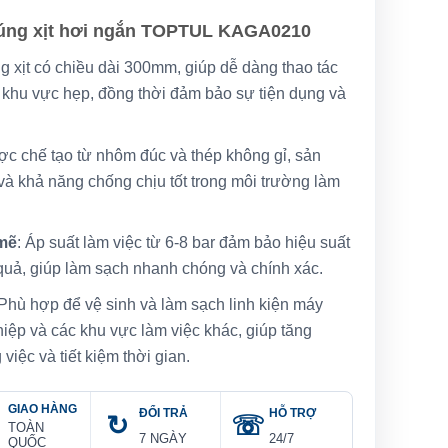
Súng xịt hơi ngắn TOPTUL KAGA0210
ng xịt có chiều dài 300mm, giúp dễ dàng thao tác
c khu vực hẹp, đồng thời đảm bảo sự tiện dụng và
ợc chế tạo từ nhôm đúc và thép không gỉ, sản
à khả năng chống chịu tốt trong môi trường làm
 mẽ
: Áp suất làm việc từ 6-8 bar đảm bảo hiệu suất
quả, giúp làm sạch nhanh chóng và chính xác.
 Phù hợp để vệ sinh và làm sạch linh kiện máy
hiệp và các khu vực làm việc khác, giúp tăng
iệc và tiết kiệm thời gian.
GIAO HÀNG
ĐỔI TRẢ
HỖ TRỢ
TOÀN
7 NGÀY
24/7
QUỐC