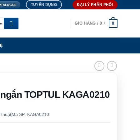
TUYỂN DỤNG
ĐẠI LÝ PHÂN PHỐI
ATALOGUE
0
GIỎ HÀNG /
0
₫
HỆ
ơi ngắn TOPTUL KAGA0210
 thuật
Mã SP: KAGA0210