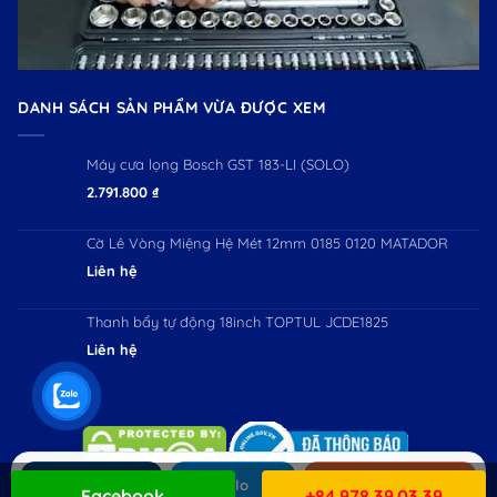
DANH SÁCH SẢN PHẨM VỪA ĐƯỢC XEM
Máy cưa lọng Bosch GST 183-LI (SOLO)
2.791.800
₫
Cờ Lê Vòng Miệng Hệ Mét 12mm 0185 0120 MATADOR
Liên hệ
Thanh bẩy tự động 18inch TOPTUL JCDE1825
Liên hệ
Gọi ngay
Zalo
Mua hàng
Facebook
+84 978.39.03.39