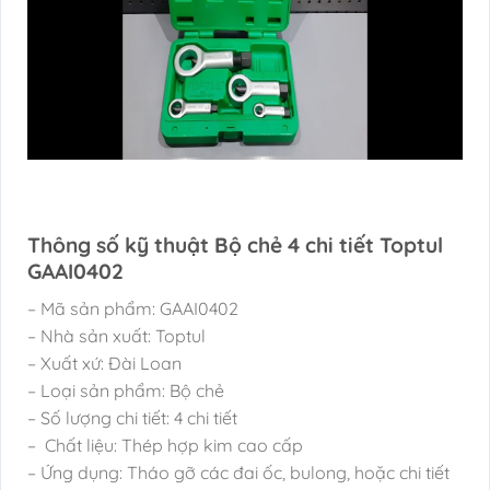
Thông số kỹ thuật Bộ chẻ 4 chi tiết Toptul
GAAI0402
– Mã sản phẩm: GAAI0402
– Nhà sản xuất: Toptul
– Xuất xứ: Đài Loan
– Loại sản phẩm: Bộ chẻ
– Số lượng chi tiết: 4 chi tiết
– Chất liệu: Thép hợp kim cao cấp
– Ứng dụng: Tháo gỡ các đai ốc, bulong, hoặc chi tiết