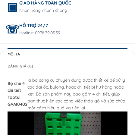
GIAO HÀNG TOÀN QUỐC
Nhận hàng nhanh chóng
HỖ TRỢ 24/7
Hotline: 0978.39.03.39
MÔ TẢ
ĐÁNH GIÁ (0)
là bộ công cụ chuyên dụng được thiết kế để xử lý
Bộ chẻ 4
các đai ốc, bulong, hoặc chi tiết bị hư hỏng hoặc
chi tiết
kẹt. Bộ sản phẩm này bao gồm 4 chi tiết, giúp
Toptul
bạn thực hiện các công việc tháo gỡ và sửa chữa
GAAI0402
một cách hiệu quả và tiện lợi.