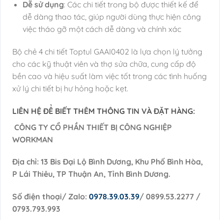
Dễ sử dụng
: Các chi tiết trong bộ được thiết kế để
dễ dàng thao tác, giúp người dùng thực hiện công
việc tháo gỡ một cách dễ dàng và chính xác
Bộ chẻ 4 chi tiết Toptul GAAI0402 là lựa chọn lý tưởng
cho các kỹ thuật viên và thợ sửa chữa, cung cấp độ
bền cao và hiệu suất làm việc tốt trong các tình huống
xử lý chi tiết bị hư hỏng hoặc kẹt.
LIÊN HỆ ĐỂ BIẾT THÊM THÔNG TIN VÀ ĐẶT HÀNG:
CÔNG TY CỔ PHẦN THIẾT BỊ CÔNG NGHIỆP
WORKMAN
Địa chỉ: 13 Bis Đại Lộ Bình Dương, Khu Phố Bình Hòa,
P Lái Thiêu, TP Thuận An, Tỉnh Bình Dương.
Số điện thoại/ Zalo:
0978.39.03.39
/ 0899.53.2277 /
0793.793.993