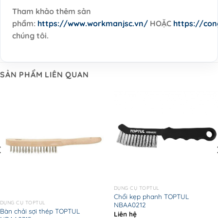
Tham khảo thêm sản
phẩm:
https://www.workmanjsc.vn/
HOẶC
https://co
chúng tôi.
SẢN PHẨM LIÊN QUAN
DỤNG CỤ TOPTUL
Chổi kẹp phanh TOPTUL
DỤNG CỤ TOPTUL
NBAA0212
Bàn chải sợi thép TOPTUL
Liên hệ