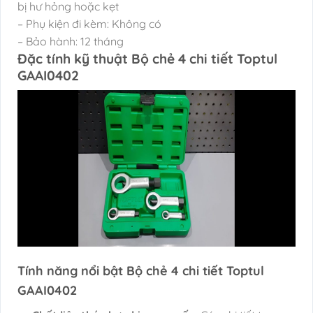
bị hư hỏng hoặc kẹt
– Phụ kiện đi kèm: Không có
– Bảo hành: 12 tháng
Đặc tính kỹ thuật Bộ chẻ 4 chi tiết Toptul
GAAI0402
Tính năng nổi bật Bộ chẻ 4 chi tiết Toptul
GAAI0402