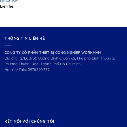
NBAA0315
Liên hệ
THÔNG TIN LIÊN HỆ
CÔNG TY CỔ PHẦN THIẾT BỊ CÔNG NGHIỆP WORKMAN
Địa chỉ: T2/D3B/31, Đường Bình Chuẩn 62, khu phố Bình Thuận 2,
Phường Thuận Giao, Thành Phố Hồ Chí Minh.
Hotline/Zalo:
0978.390.339
KẾT NỐI VỚI CHÚNG TÔI