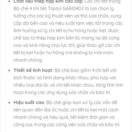
Chất liệu thép hợp kim cao cấp
: Các chi tiết trong
Bộ chẻ 4 chi tiết Toptul GAAI0402 là lựa chọn lý
tưởng cho các kỹ thuật viên và thợ sửa chữa, cung
cấp độ bền cao và hiệu suất làm việc tốt trong các
tình huống xử lý chi tiết bị hư hỏng hoặc kẹt. được
chế tạo từ thép hợp kim bền bỉ, mang lại độ cứng
cao và khả năng chịu lực tốt, giúp tháo gỡ các chi
tiết bị kẹt hoặc hư hỏng mà không bị mài mòn
nhanh chóng.
Thiết kế linh hoạt
: Bộ chẻ bao gồm 4 chi tiết với
kích thước và hình dạng khác nhau, phù hợp với
nhiều loại đai ốc và chi tiết khác nhau, tăng tính linh
hoạt trong các ứng dụng sửa chữa và bảo trì.
Hiệu suất cao
: Bộ chẻ giúp bạn xử lý các vấn đề
liên quan đến đai ốc hoặc chi tiết bị kẹt một cách
nhanh chóng và hiệu quả, tiết kiệm thời gian và
công sức trong các công việc sửa chữa và bảo trì.