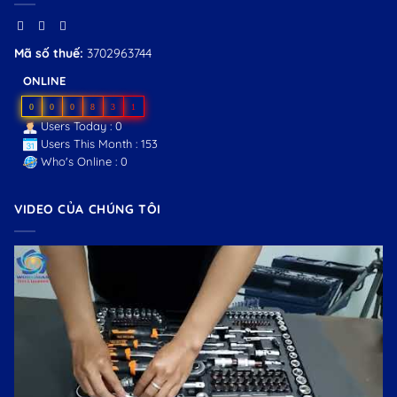
Mã số thuế:
3702963744
ONLINE
0
0
0
8
3
1
Users Today : 0
Users This Month : 153
Who's Online : 0
VIDEO CỦA CHÚNG TÔI