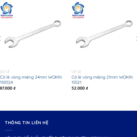
CỜ LÊ
CỜ LÊ
Cờ lê vòng miệng 24mm WOKIN
Cờ lê vòng miệng 21mm WOKIN
150524
15521
87.000
₫
52.000
₫
THÔNG TIN LIÊN HỆ