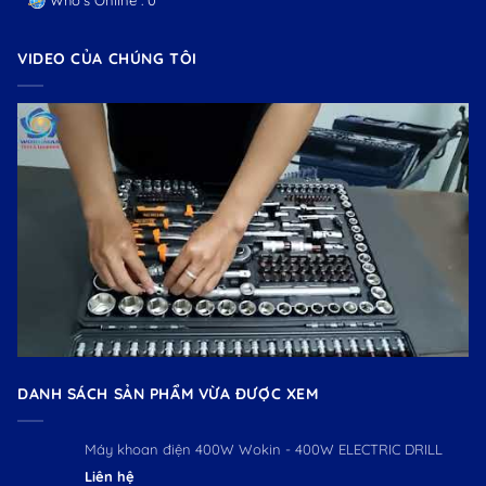
VIDEO CỦA CHÚNG TÔI
DANH SÁCH SẢN PHẨM VỪA ĐƯỢC XEM
Máy khoan điện 400W Wokin - 400W ELECTRIC DRILL
Liên hệ