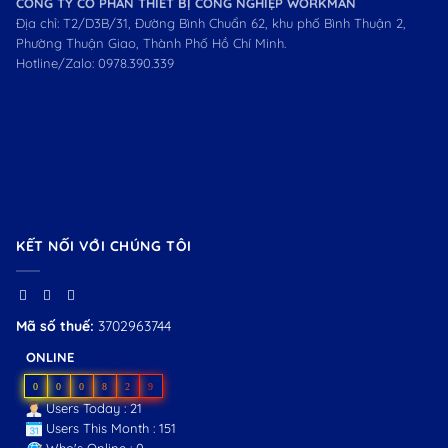
CÔNG TY CỔ PHẦN THIẾT BỊ CÔNG NGHIỆP WORKMAN
Địa chỉ: T2/D3B/31, Đường Bình Chuẩn 62, khu phố Bình Thuận 2,
Phường Thuận Giao, Thành Phố Hồ Chí Minh.
Hotline/Zalo:
0978.390.339
KẾT NỐI VỚI CHÚNG TÔI
Mã số thuế:
3702963744
ONLINE
0
0
0
8
2
9
Users Today : 21
Users This Month : 151
Who's Online : 0