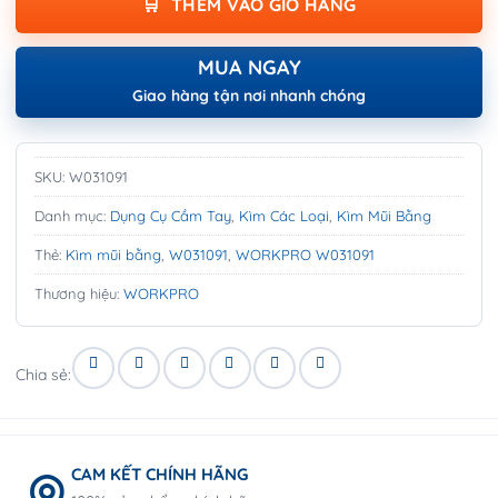
THÊM VÀO GIỎ HÀNG
MUA NGAY
Giao hàng tận nơi nhanh chóng
SKU:
W031091
Danh mục:
Dụng Cụ Cầm Tay
,
Kìm Các Loại
,
Kìm Mũi Bằng
Thẻ:
Kìm mũi bằng
,
W031091
,
WORKPRO W031091
Thương hiệu:
WORKPRO
Chia sẻ:
CAM KẾT CHÍNH HÃNG