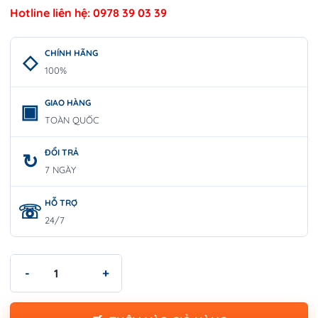
Hotline liên hệ: 0978 39 03 39
CHÍNH HÃNG
100%
GIAO HÀNG
TOÀN QUỐC
ĐỔI TRẢ
7 NGÀY
HỖ TRỢ
24/7
Kìm Mũi Bằng 7"/180mm | WORKPRO W031091 số lượng