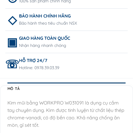
100% sản phẩm chính hãng
BẢO HÀNH CHÍNH HÃNG
Bảo hành theo tiêu chuẩn NSX
GIAO HÀNG TOÀN QUỐC
Nhận hàng nhanh chóng
HỖ TRỢ 24/7
Hotline: 0978.39.03.39
MÔ TẢ
Kìm mũi bằng WORKPRO W031091 là dụng cụ cầm
tay chuyên dụng. Kìm được tinh luyện từ chất liệu thép
chrome-vanadi, có độ bền cao. Khả năng chống ăn
mòn, gỉ sét tốt.