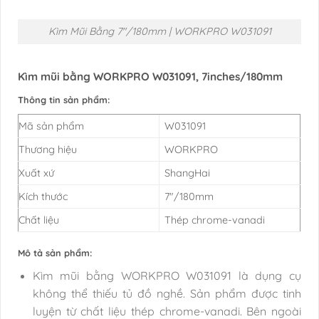
Kìm Mũi Bằng 7″/180mm | WORKPRO W031091
Kìm mũi bằng WORKPRO W031091, 7inches/180mm
Thông tin sản phẩm:
Mã sản phẩm
W031091
Thương hiệu
WORKPRO
Xuất xứ
ShangHai
Kích thước
7″/180mm
Chất liệu
Thép chrome-vanadi
Mô tả sản phẩm:
Kìm mũi bằng WORKPRO W031091 là dụng cụ
không thể thiếu tủ đồ nghề. Sản phẩm được tinh
luyện từ chất liệu thép chrome-vanadi. Bên ngoài