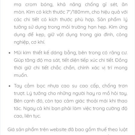
mạ crom bóng, khả năng chống gỉ sét, ăn
mòn. Kìm có kích thước 7″/180mm, cho hiệu quả với
các chi tiết có kích thước phù hợp. Sản phẩm lý
tưởng sử dụng trong môi trường hạn hẹp. Kìm ứng
dụng để kẹp, giữ vật dụng trong gia đình, công
nghiệp, cơ khí.
Mũi kìm thiết kế dáng bằng, bên trong có răng cư.
Giúp tăng độ ma sát, tiết diện tiếp xúc chi tiết. Đồng
thời giữ chi tiết chắc chắn, chính xác vị trí mong
muốn.
Tay cầm bọc nhựa cao su cao cấp, chống trơn
trượt. Lý tưởng cho những người hay ra mồ hôi tay.
Bên cạnh đó, còn tạo cảm giác thoải mái khi thao
tác. Ngay cả khi bạn phải làm việc trong cường độ
cao, liên tục.
Giá sản phẩm trên website đã bao gồm thuế theo luật