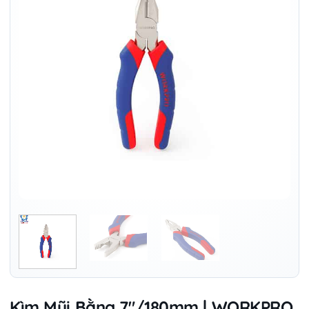
Kìm Mũi Bằng 7″/180mm | WORKPRO