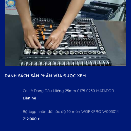
DANH SÁCH SẢN PHẨM VỪA ĐƯỢC XEM
Cờ Lê Đóng Đầu Miệng 25mm 0175 0250 MATADOR
Liên hệ
Bộ tuýp nhân đôi tốc độ 10 món WORKPRO W003014
712.000
₫