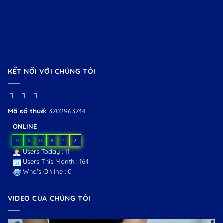
KẾT NỐI VỚI CHÚNG TÔI
Mã số thuế:
3702963744
ONLINE
0
0
0
8
4
2
Users Today : 11
Users This Month : 164
Who's Online : 0
VIDEO CỦA CHÚNG TÔI