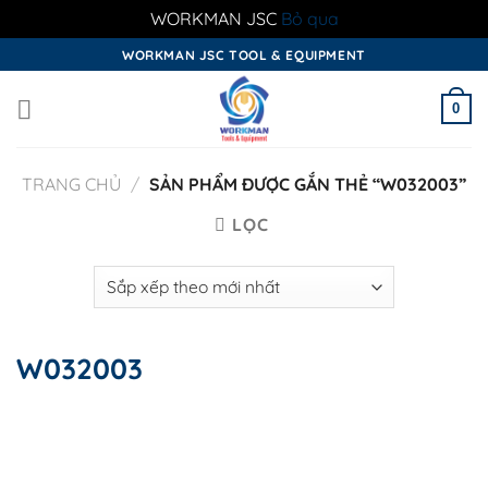
WORKMAN JSC
Bỏ qua
Skip
WORKMAN JSC TOOL & EQUIPMENT
to
content
0
TRANG CHỦ
/
SẢN PHẨM ĐƯỢC GẮN THẺ “W032003”
LỌC
W032003