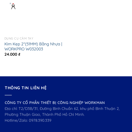
DỤNG CỤ CẦM TAY
Kìm Kẹp 2″(51MM) Bằng Nhựa |
WORKPRO W032003
24.000
₫
THÔNG TIN LIÊN HỆ
CÔNG TY CỔ PHẦN THIẾT BỊ CÔNG NGHIỆP WORKMAN
Địa chỉ: T2/D3B/31, Đường Bình Chuẩn 62, khu phố Bình Thuận 2,
Phường Thuận Giao, Thành Phố Hồ Chí Minh.
Hotline/Zalo:
0978.390.339