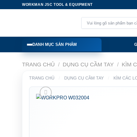
Skip
WORKMAN JSC TOOL & EQUIPMENT
to
content
Tìm
kiếm:
DANH MỤC SẢN PHẨM
G
TRANG CHỦ
/
DỤNG CỤ CẦM TAY
/
KÌM 
TRANG CHỦ
/
DỤNG CỤ CẦM TAY
/
KÌM CÁC L