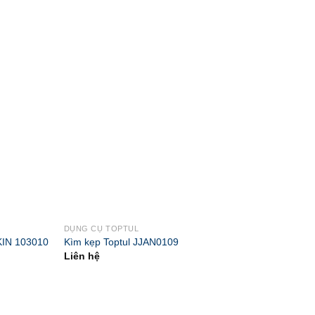
DỤNG CỤ TOPTUL
DỤNG CỤ
KIN 103010
Kìm kẹp Toptul JJAN0109
Kìm mũi
Liên hệ
70.000