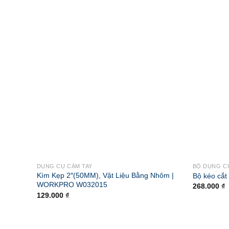
DỤNG CỤ CẦM TAY
BỘ DỤNG C
Kìm Kẹp 2″(50MM), Vật Liệu Bằng Nhôm |
Bộ kéo cắ
WORKPRO W032015
268.000
₫
129.000
₫