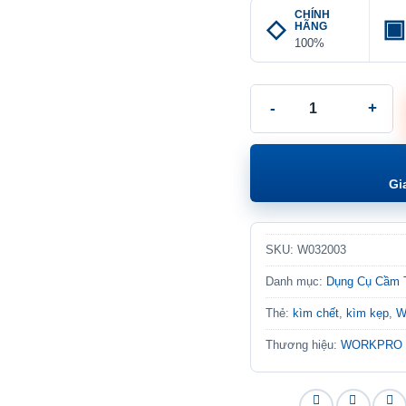
CHÍNH
HÃNG
100%
Kìm Kẹp 2"(51MM) Bằng
Gi
SKU:
W032003
Danh mục:
Dụng Cụ Cầm 
Thẻ:
kìm chết
,
kìm kẹp
,
W
Thương hiệu:
WORKPRO