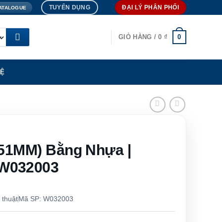
TUYỂN DỤNG
ĐẠI LÝ PHÂN PHỐI
ATALOGUE
0
GIỎ HÀNG /
0
₫
HỆ
51MM) Bằng Nhựa |
W032003
 thuật
Mã SP: W032003