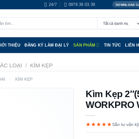
24/7
0978.39.03.39
DOWNLOAD C
IỚI THIỆU
ĐĂNG KÝ LÀM ĐẠI LÝ
SẢN PHẨM
TIN TỨC
LIÊN 
CÁC LOẠI
/
KÌM KẸP
OẠI
/
KÌM KẸP
Kìm Kẹp 2″(
WORKPRO 
★★★★★
Sẵn tư vấn kỹ