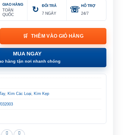
GIAO HÀNG
ĐỔI TRẢ
HỖ TRỢ
TOÀN
7 NGÀY
24/7
QUỐC
 Nhựa | WORKPRO W032003 số lượng
THÊM VÀO GIỎ HÀNG
MUA NGAY
ao hàng tận nơi nhanh chóng
Tay
,
Kìm Các Loại
,
Kìm Kẹp
032003