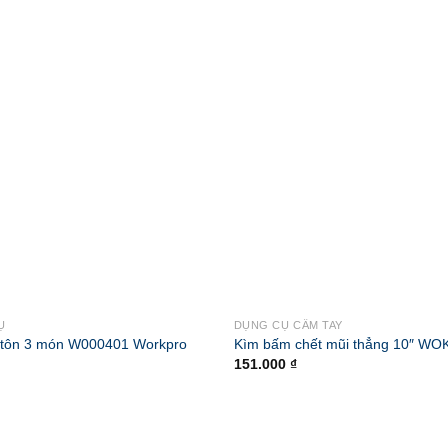
Ụ
DỤNG CỤ CẦM TAY
t tôn 3 món W000401 Workpro
Kìm bấm chết mũi thẳng 10″ WO
151.000
₫