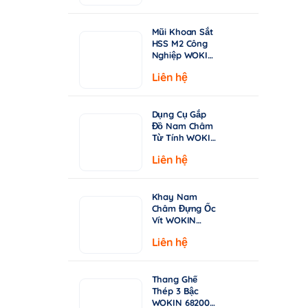
từ
Chuyên Khoan
Inox & Thép
15.000 ₫
Cứng
Mũi Khoan Sắt
đến
HSS M2 Công
149.000 ₫
Nghiệp WOKIN
750210–750360
Liên hệ
| Tiêu Chuẩn
DIN338, Đầu
Khoan 135°
Dụng Cụ Gắp
Đồ Nam Châm
Từ Tính WOKIN
722005 – Cán
Liên hệ
Rút Dài 130-
640mm
Khay Nam
Châm Đựng Ốc
Vít WOKIN
724206 –
Liên hệ
Đường Kính
150mm (6")
Thang Ghế
Thép 3 Bậc
WOKIN 682003