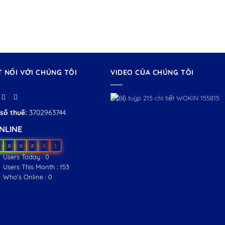
T NỐI VỚI CHÚNG TÔI
VIDEO CỦA CHÚNG TÔI
số thuế:
3702963744
NLINE
0
0
8
3
1
Users Today : 0
Users This Month : 153
Who's Online : 0