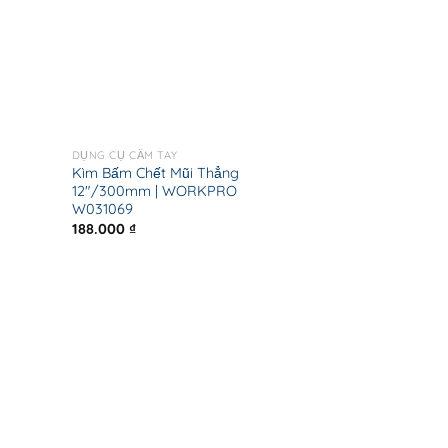
DỤNG CỤ CẦM TAY
Kìm Bấm Chết Mũi Thẳng
12″/300mm | WORKPRO
W031069
188.000
₫