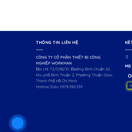
THÔNG TIN LIÊN HỆ
KẾ
CÔNG TY CỔ PHẦN THIẾT BỊ CÔNG
NGHIỆP WORKMAN
Mã 
Địa chỉ: T2/D3B/31, Đường Bình Chuẩn 62,
khu phố Bình Thuận 2, Phường Thuận Giao,
O
Thành Phố Hồ Chí Minh.
0
Hotline/Zalo:
0978.390.339