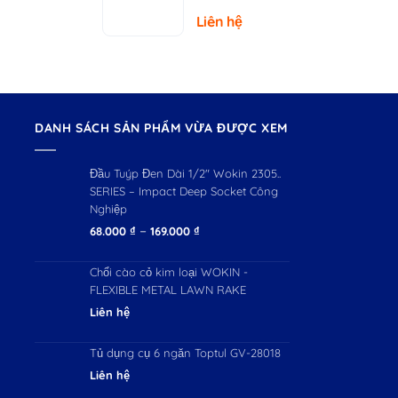
– Tải Trọng
Liên hệ
150kg
DANH SÁCH SẢN PHẨM VỪA ĐƯỢC XEM
Đầu Tuýp Đen Dài 1/2″ Wokin 2305..
SERIES – Impact Deep Socket Công
Nghiệp
Khoảng
–
68.000
₫
169.000
₫
giá:
từ
Chổi cào cỏ kim loại WOKIN -
68.000 ₫
FLEXIBLE METAL LAWN RAKE
đến
Liên hệ
169.000 ₫
Tủ dụng cụ 6 ngăn Toptul GV-28018
Liên hệ