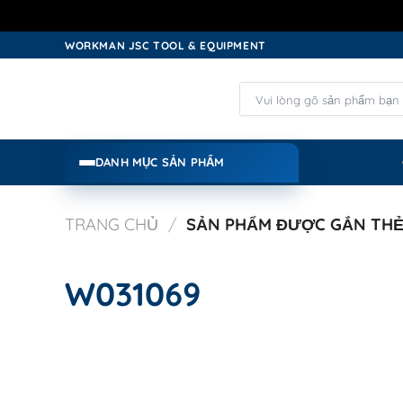
Skip
WORKMAN JSC TOOL & EQUIPMENT
to
content
Tìm
kiếm:
DANH MỤC SẢN PHẨM
TRANG CHỦ
/
SẢN PHẨM ĐƯỢC GẮN THẺ 
W031069