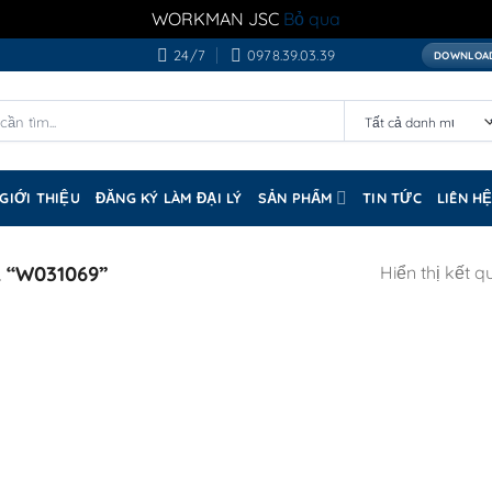
WORKMAN JSC
Bỏ qua
24/7
0978.39.03.39
DOWNLOAD
GIỚI THIỆU
ĐĂNG KÝ LÀM ĐẠI LÝ
SẢN PHẨM
TIN TỨC
LIÊN H
“W031069”
Hiển thị kết q