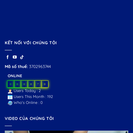
KẾT NỐI VỚI CHÚNG TÔI
Mã số thuế:
3702963744
ONLINE
0
0
0
8
7
0
Users Today : 2
Users This Month : 192
Who's Online : 0
VIDEO CỦA CHÚNG TÔI