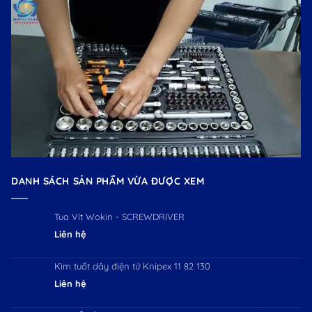
DANH SÁCH SẢN PHẨM VỪA ĐƯỢC XEM
Tua Vít Wokin - SCREWDRIVER
Liên hệ
Kìm tuốt dây điện tử Knipex 11 82 130
Liên hệ