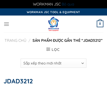
WORKMAN JSC
Bỏ qua
Skip
WORKMAN JSC TOOL & EQUIPMENT
to
content
0
TRANG CHỦ
/
SẢN PHẨM ĐƯỢC GẮN THẺ “JDAD3212”
LỌC
JDAD3212