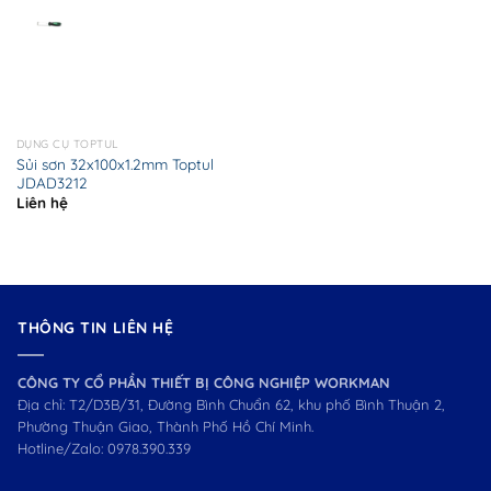
DỤNG CỤ TOPTUL
Sủi sơn 32x100x1.2mm Toptul
JDAD3212
Liên hệ
THÔNG TIN LIÊN HỆ
CÔNG TY CỔ PHẦN THIẾT BỊ CÔNG NGHIỆP WORKMAN
Địa chỉ: T2/D3B/31, Đường Bình Chuẩn 62, khu phố Bình Thuận 2,
Phường Thuận Giao, Thành Phố Hồ Chí Minh.
Hotline/Zalo:
0978.390.339