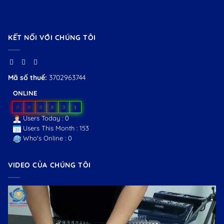
KẾT NỐI VỚI CHÚNG TÔI
Mã số thuế:
3702963744
ONLINE
0
0
0
8
3
1
Users Today : 0
Users This Month : 153
Who's Online : 0
VIDEO CỦA CHÚNG TÔI