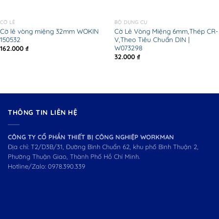
CỜ LÊ
BỘ DỤNG CỤ
Cờ lê vòng miệng 32mm WOKIN
Cờ Lê Vòng Miệng 6mm,Thép CR-
150532
V,Theo Tiêu Chuẩn DIN |
W073298
162.000
₫
32.000
₫
THÔNG TIN LIÊN HỆ
CÔNG TY CỔ PHẦN THIẾT BỊ CÔNG NGHIỆP WORKMAN
Địa chỉ: T2/D3B/31, Đường Bình Chuẩn 62, khu phố Bình Thuận 2,
Phường Thuận Giao, Thành Phố Hồ Chí Minh.
Hotline/Zalo:
0978.390.339