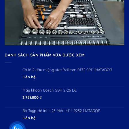
DANH SÁCH SẢN PHẨM VỪA ĐƯỢC XEM
Cờ lê 2 đầu miệng size 9x11mm 0132 0911 MATADOR
Liên hệ
Máy khoan Bosch GBH 2-26 DE
3.759.800
₫
Bộ Tuýp Hệ inch 23 Món 4114 9232 MATADOR
Liên hệ