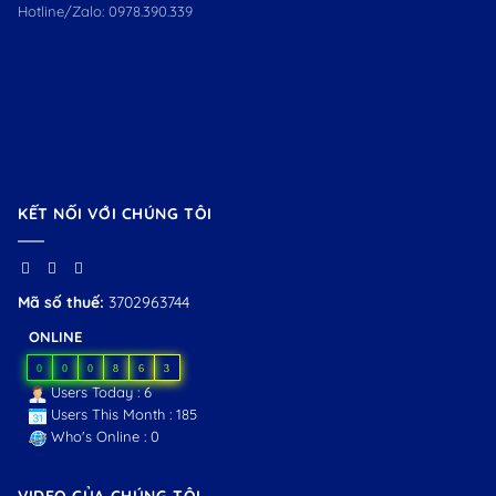
Hotline/Zalo:
0978.390.339
KẾT NỐI VỚI CHÚNG TÔI
Mã số thuế:
3702963744
ONLINE
0
0
0
8
6
3
Users Today : 6
Users This Month : 185
Who's Online : 0