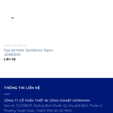
DỤNG CỤ TOPTUL
Dao bả Matit 32x100mm Toptul
JDAB3205
Liên hệ
THÔNG TIN LIÊN HỆ
CÔNG TY CỔ PHẦN THIẾT BỊ CÔNG NGHIỆP WORKMAN
Địa chỉ: T2/D3B/31, Đường Bình Chuẩn 62, khu phố Bình Thuận 2,
Phường Thuận Giao, Thành Phố Hồ Chí Minh.