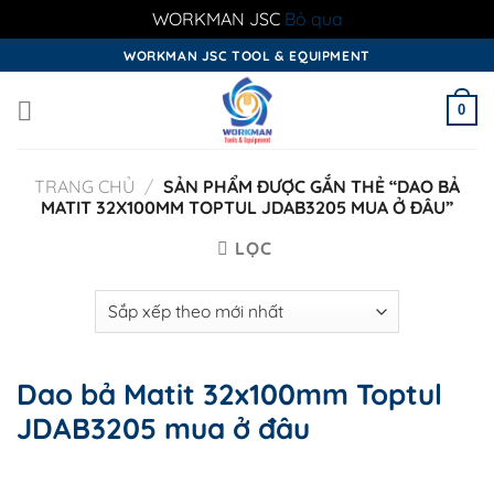
WORKMAN JSC
Bỏ qua
Skip
WORKMAN JSC TOOL & EQUIPMENT
to
content
0
TRANG CHỦ
/
SẢN PHẨM ĐƯỢC GẮN THẺ “DAO BẢ
MATIT 32X100MM TOPTUL JDAB3205 MUA Ở ĐÂU”
LỌC
Dao bả Matit 32x100mm Toptul
JDAB3205 mua ở đâu