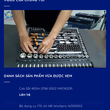
VIDEO CỦA CHÚNG TÔI
DANH SÁCH SẢN PHẨM VỪA ĐƯỢC XEM
Cưa Sắt 400m 0786 0002 MATADOR
Liên hệ
Bộ dụng cụ 170 chi tiết Workpro W009002