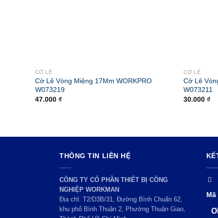
CỜ LÊ
CỜ LÊ
Cờ Lê Vòng Miệng 17Mm WORKPRO
Cờ Lê Vò
W073219
W073211
47.000
₫
30.000
₫
THÔNG TIN LIÊN HỆ
KẾ
CÔNG TY CỔ PHẦN THIẾT BỊ CÔNG
NGHIỆP WORKMAN
Mã 
Địa chỉ: T2/D3B/31, Đường Bình Chuẩn 62,
khu phố Bình Thuận 2, Phường Thuận Giao,
O