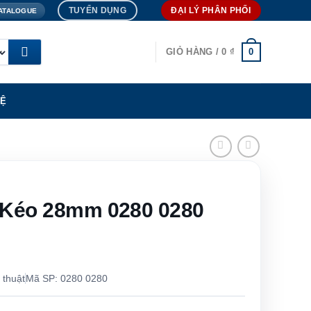
TUYỂN DỤNG
ĐẠI LÝ PHÂN PHỐI
ATALOGUE
0
GIỎ HÀNG /
0
₫
HỆ
 Kéo 28mm 0280 0280
 thuật
Mã SP: 0280 0280