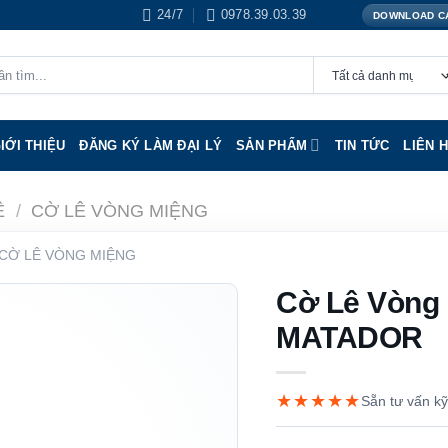
24/7
0978.39.03.39
DOWNLOAD C
IỚI THIỆU
ĐĂNG KÝ LÀM ĐẠI LÝ
SẢN PHẨM
TIN TỨC
LIÊN 
Ê
/
CỜ LÊ VÒNG MIỆNG
CỜ LÊ VÒNG MIỆNG
Cờ Lê Vòng
MATADOR
★★★★★
Sẵn tư vấn kỹ