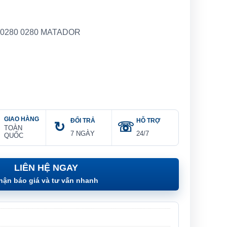
 0280 0280 MATADOR
GIAO HÀNG
ĐỔI TRẢ
HỖ TRỢ
TOÀN
7 NGÀY
24/7
QUỐC
LIÊN HỆ NGAY
hận báo giá và tư vấn nhanh