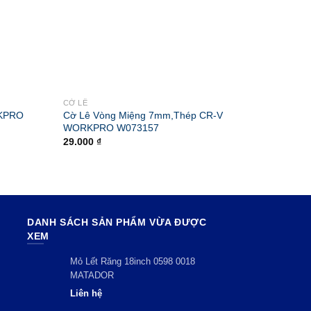
CỜ LÊ
CỜ LÊ
RKPRO
Cờ Lê Vòng Miệng 7mm,Thép CR-V
Cờ Lê 
WORKPRO W073157
W0732
29.000
₫
54.000
DANH SÁCH SẢN PHẨM VỪA ĐƯỢC
XEM
Mỏ Lết Răng 18inch 0598 0018
MATADOR
Liên hệ