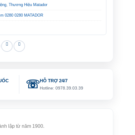
iệng
,
Thương Hiệu Matador
mm 0280 0280 MATADOR
UỐC
HỖ TRỢ 24/7
g
Hotline: 0978.39.03.39
hành lập từ năm 1900.