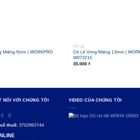
CỜ LÊ
ng Miệng 9mm | WORKPRO
Cờ Lê Vòng Miệng 13mm | WO
W073215
35.000
₫
T NỐI VỚI CHÚNG TÔI
VIDEO CỦA CHÚNG TÔI
số thuế:
3702963744
NLINE