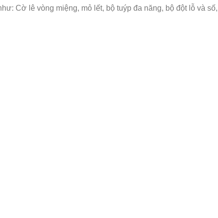
: Cờ lê vòng miệng, mỏ lết, bộ tuýp đa năng, bộ đột lỗ và số, bộ