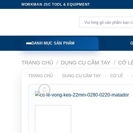
Skip
WORKMAN JSC TOOL & EQUIPMENT
to
content
Tìm
kiếm:
DANH MỤC SẢN PHẨM
G
TRANG CHỦ
/
DỤNG CỤ CẦM TAY
/
CỜ L
TRANG CHỦ
/
DỤNG CỤ CẦM TAY
/
CỜ LÊ
/