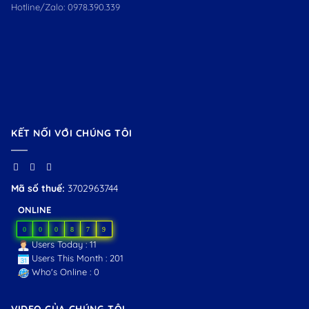
Hotline/Zalo:
0978.390.339
KẾT NỐI VỚI CHÚNG TÔI
Mã số thuế:
3702963744
ONLINE
0
0
0
8
7
9
Users Today : 11
Users This Month : 201
Who's Online : 0