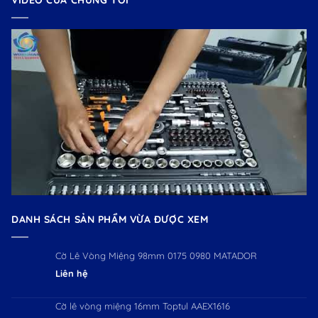
VIDEO CỦA CHÚNG TÔI
DANH SÁCH SẢN PHẨM VỪA ĐƯỢC XEM
Cờ Lê Vòng Miệng 98mm 0175 0980 MATADOR
Liên hệ
Cờ lê vòng miệng 16mm Toptul AAEX1616