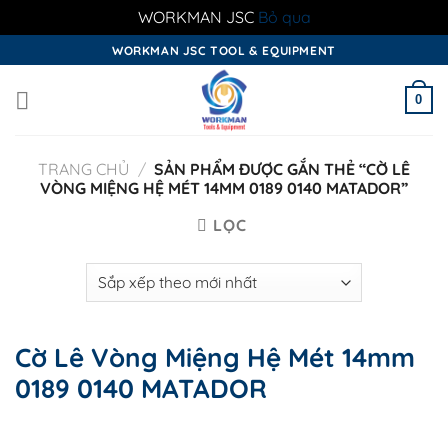
WORKMAN JSC
Bỏ qua
Skip
WORKMAN JSC TOOL & EQUIPMENT
to
content
0
TRANG CHỦ
/
SẢN PHẨM ĐƯỢC GẮN THẺ “CỜ LÊ
VÒNG MIỆNG HỆ MÉT 14MM 0189 0140 MATADOR”
LỌC
Cờ Lê Vòng Miệng Hệ Mét 14mm
0189 0140 MATADOR