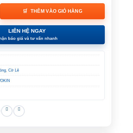
KIN - NON SPARKING DOUBLE RING SPANNER OFFSET số lượng
THÊM VÀO GIỎ HÀNG
LIÊN HỆ NGAY
hận báo giá và tư vấn nhanh
Vòng
,
Cờ Lê
 WOKIN