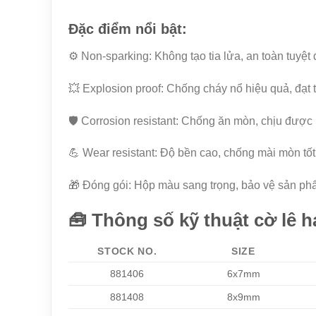
Đặc điểm nổi bật:
⚙️ Non-sparking: Không tạo tia lửa, an toàn tuyệt
💥 Explosion proof: Chống cháy nổ hiệu quả, đạt 
🛡️ Corrosion resistant: Chống ăn mòn, chịu được
💪 Wear resistant: Độ bền cao, chống mài mòn tốt 
🎁 Đóng gói: Hộp màu sang trọng, bảo vệ sản phẩ
🧰 Thông số kỹ thuật cờ lê
STOCK NO.
SIZE
881406
6x7mm
881408
8x9mm