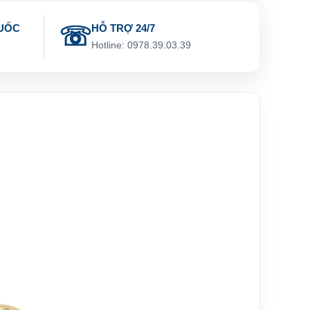
UỐC
HỖ TRỢ 24/7
g
Hotline: 0978.39.03.39