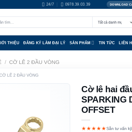
24/7
0978.39.03.39
DOWNLOAD C
IỚI THIỆU
ĐĂNG KÝ LÀM ĐẠI LÝ
SẢN PHẨM
TIN TỨC
LIÊN 
Ê
/
CỜ LÊ 2 ĐẦU VÒNG
CỜ LÊ 2 ĐẦU VÒNG
Cờ lê hai đ
SPARKING 
OFFSET
★★★★★
Sẵn tư vấn kỹ