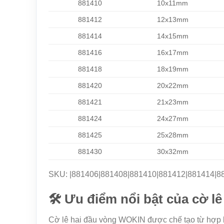
881410
10x11mm
881412
12x13mm
881414
14x15mm
881416
16x17mm
881418
18x19mm
881420
20x22mm
881421
21x23mm
881424
24x27mm
881425
25x28mm
881430
30x32mm
SKU: |881406|881408|881410|881412|881414|8
🛠️ Ưu điểm nổi bật của cờ 
Cờ lê hai đầu vòng WOKIN được chế tạo từ hợp k