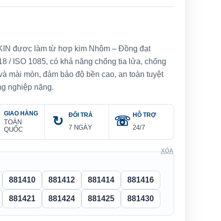
KIN được làm từ hợp kim Nhôm – Đồng đạt
8 / ISO 1085, có khả năng chống tia lửa, chống
và mài mòn, đảm bảo độ bền cao, an toàn tuyệt
ng nghiệp nặng.
GIAO HÀNG
ĐỔI TRẢ
HỖ TRỢ
TOÀN
7 NGÀY
24/7
QUỐC
XÓA
881410
881412
881414
881416
881421
881424
881425
881430