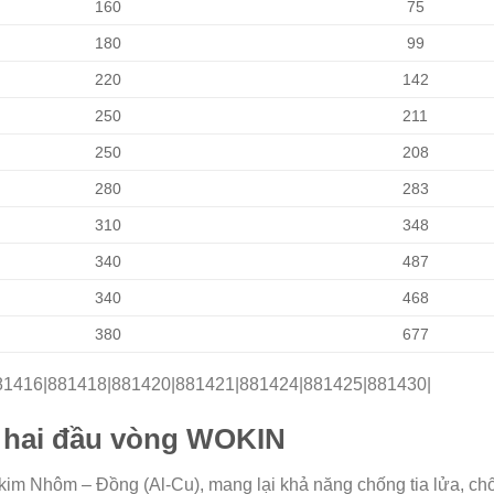
160
75
180
99
220
142
250
211
250
208
280
283
310
348
340
487
340
468
380
677
81416|881418|881420|881421|881424|881425|881430|
lê hai đầu vòng WOKIN
im Nhôm – Đồng (Al-Cu), mang lại khả năng chống tia lửa, ch