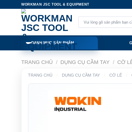
Skip
WORKMAN JSC TOOL & EQUIPMENT
to
content
Tìm
kiếm:
DANH MỤC SẢN PHẨM
G
TRANG CHỦ
/
DỤNG CỤ CẦM TAY
/
CỜ L
TRANG CHỦ
/
DỤNG CỤ CẦM TAY
/
CỜ LÊ
/