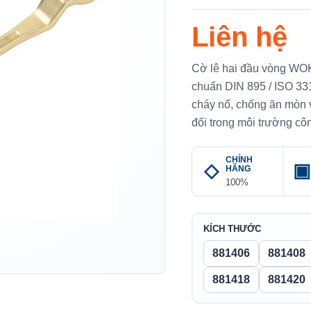
Liên hệ
Cờ lê hai đầu vòng WO
chuẩn DIN 895 / ISO 331
cháy nổ, chống ăn mòn 
đối trong môi trường cô
CHÍNH
HÃNG
100%
KÍCH THƯỚC
881406
881408
881418
881420