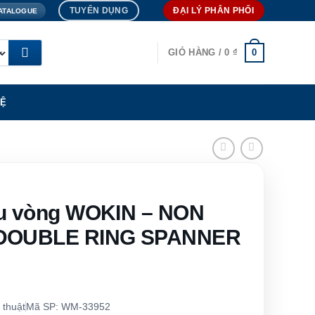
TUYỂN DỤNG
ĐẠI LÝ PHÂN PHỐI
ATALOGUE
0
GIỎ HÀNG /
0
₫
HỆ
ầu vòng WOKIN – NON
DOUBLE RING SPANNER
 thuật
Mã SP: WM-33952