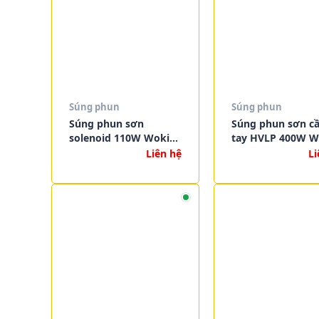
Súng phun
Súng phun
Súng phun sơn
Súng phun sơn c
solenoid 110W Wokin
tay HVLP 400W W
– 110W SOLENOID
– 400W HVLP HA
Liên hệ
Li
SPRAY GUN
HELD SPRAY GUN