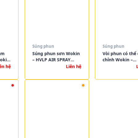
Súng phun
Súng phun
ầm
Súng phun sơn Wokin
Vòi phun có thể 
okin
– HVLP AIR SPRAY
chỉnh Wokin –
ND
GUN
ADJUSTABLE NO
ên hệ
Liên hệ