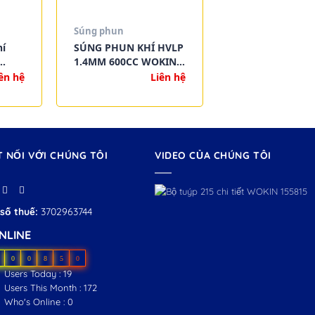
Súng phun
hí
SÚNG PHUN KHÍ HVLP
1.4MM 600CC WOKIN
3010
800006 – CHẤT LƯỢNG
ên hệ
Liên hệ
ính
CAO, CHỨNG NHẬN CE
5
T NỐI VỚI CHÚNG TÔI
VIDEO CỦA CHÚNG TÔI
số thuế:
3702963744
NLINE
0
0
8
5
0
Users Today : 19
Users This Month : 172
Who's Online : 0