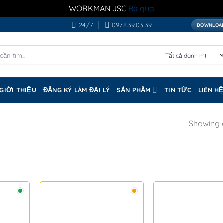
WORKMAN JSC
Bỏ qua
24/7
0978.39.03.39
DOWNLOAD
GIỚI THIỆU
ĐĂNG KÝ LÀM ĐẠI LÝ
SẢN PHẨM
TIN TỨC
LIÊN H
Showing a