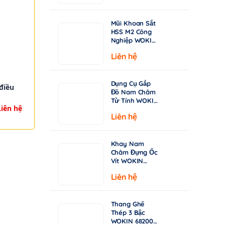
từ
Chuyên Khoan
Inox & Thép
15.000 ₫
Cứng
Mũi Khoan Sắt
đến
HSS M2 Công
149.000 ₫
Nghiệp WOKIN
750210–750360
Liên hệ
| Tiêu Chuẩn
DIN338, Đầu
Khoan 135°
Dụng Cụ Gắp
điều
Đồ Nam Châm
Từ Tính WOKIN
ZZLE
Liên hệ
722005 – Cán
Liên hệ
Rút Dài 130-
640mm
Khay Nam
Châm Đựng Ốc
Vít WOKIN
724206 –
Liên hệ
Đường Kính
150mm (6")
Thang Ghế
Thép 3 Bậc
WOKIN 682003