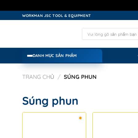
Skip
WORKMAN JSC TOOL & EQUIPMENT
to
content
Tìm
kiếm:
DANH MỤC SẢN PHẨM
TRANG CHỦ
/
SÚNG PHUN
Súng phun