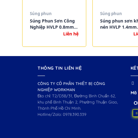
Súng phun
Súng phun
Súng Phun Sơn Công
Súng phun sơn k
Nghiệp HVLP 0.8mm
nén HVLP 1.4mm
110cc Wokin 802001 –
1000cc Wokin 80
Liên hệ
Li
Đầu Nhỏ, Phun Mịn
công nghiệp – Ch
hãng, giá tốt 202
THÔNG TIN LIÊN HỆ
KẾ
CÔNG TY CỔ PHẦN THIẾT BỊ CÔNG
NGHIỆP WORKMAN
Mã 
Địa chỉ: T2/D3B/31, Đường Bình Chuẩn 62,
khu phố Bình Thuận 2, Phường Thuận Giao,
O
Thành Phố Hồ Chí Minh.
0
Hotline/Zalo:
0978.390.339