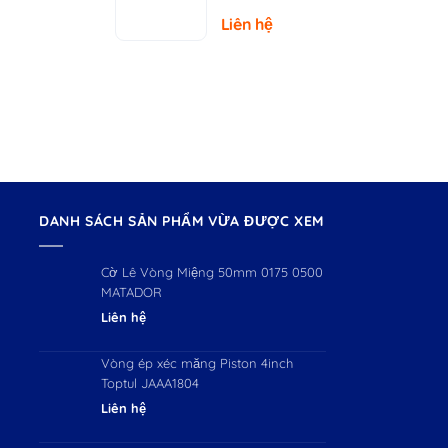
– Tải Trọng
Liên hệ
150kg
DANH SÁCH SẢN PHẨM VỪA ĐƯỢC XEM
Cờ Lê Vòng Miệng 50mm 0175 0500
MATADOR
Liên hệ
Vòng ép xéc măng Piston 4inch
Toptul JAAA1804
Liên hệ