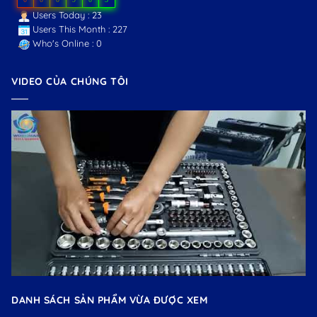
Users Today : 23
Users This Month : 227
Who's Online : 0
VIDEO CỦA CHÚNG TÔI
DANH SÁCH SẢN PHẨM VỪA ĐƯỢC XEM