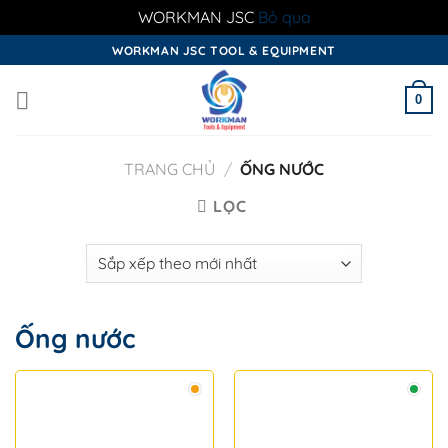
WORKMAN JSC
Bỏ qua
Skip
WORKMAN JSC TOOL & EQUIPMENT
to
content
0
TRANG CHỦ
/
ỐNG NƯỚC
LỌC
Ống nước