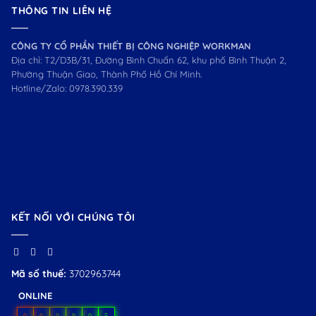
THÔNG TIN LIÊN HỆ
CÔNG TY CỔ PHẦN THIẾT BỊ CÔNG NGHIỆP WORKMAN
Địa chỉ: T2/D3B/31, Đường Bình Chuẩn 62, khu phố Bình Thuận 2,
Phường Thuận Giao, Thành Phố Hồ Chí Minh.
Hotline/Zalo:
0978.390.339
KẾT NỐI VỚI CHÚNG TÔI
Mã số thuế:
3702963744
ONLINE
0
0
0
9
0
5