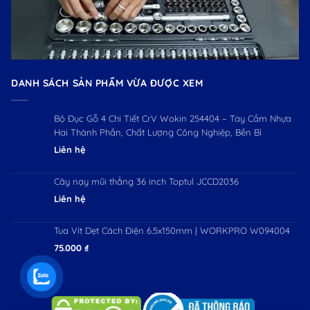
DANH SÁCH SẢN PHẨM VỪA ĐƯỢC XEM
Bộ Đục Gỗ 4 Chi Tiết CrV Wokin 254404 – Tay Cầm Nhựa
Hai Thành Phần, Chất Lượng Công Nghiệp, Bền Bỉ
Liên hệ
Cây nạy mũi thẳng 36 inch Toptul JCCD2036
Liên hệ
Tua Vít Dẹt Cách Điện 6.5x150mm | WORKPRO W094004
75.000
₫