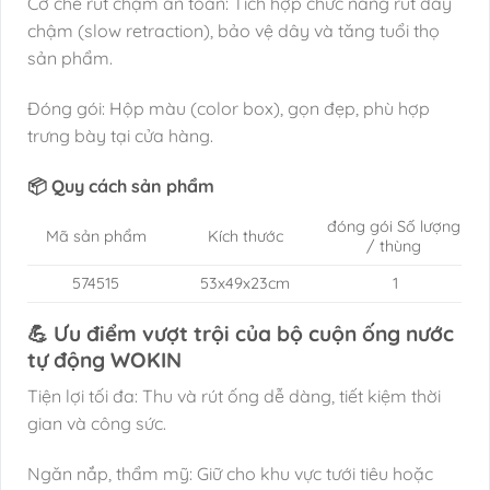
Cơ chế rút chậm an toàn: Tích hợp chức năng rút dây
chậm (slow retraction), bảo vệ dây và tăng tuổi thọ
sản phẩm.
Đóng gói: Hộp màu (color box), gọn đẹp, phù hợp
trưng bày tại cửa hàng.
📦 Quy cách sản phẩm
đóng gói Số lượng
Mã sản phẩm
Kích thước
/ thùng
574515
53x49x23cm
1
💪 Ưu điểm vượt trội của bộ cuộn ống nước
tự động WOKIN
Tiện lợi tối đa: Thu và rút ống dễ dàng, tiết kiệm thời
gian và công sức.
Ngăn nắp, thẩm mỹ: Giữ cho khu vực tưới tiêu hoặc