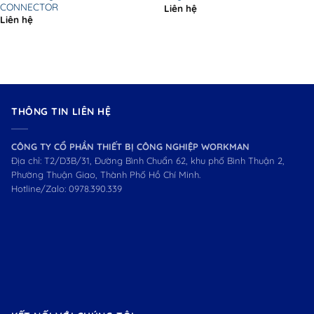
CONNECTOR
Liên hệ
Liên hệ
THÔNG TIN LIÊN HỆ
CÔNG TY CỔ PHẦN THIẾT BỊ CÔNG NGHIỆP WORKMAN
Địa chỉ: T2/D3B/31, Đường Bình Chuẩn 62, khu phố Bình Thuận 2,
Phường Thuận Giao, Thành Phố Hồ Chí Minh.
Hotline/Zalo:
0978.390.339