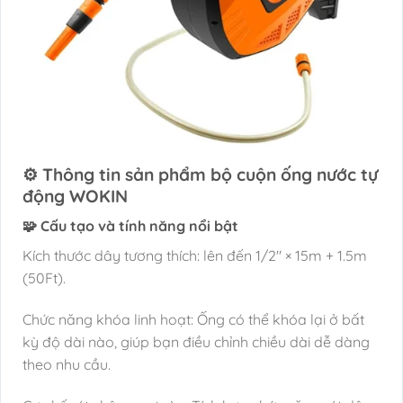
⚙️ Thông tin sản phẩm bộ cuộn ống nước tự
động WOKIN
🧩 Cấu tạo và tính năng nổi bật
Kích thước dây tương thích: lên đến 1/2″ × 15m + 1.5m
(50Ft).
Chức năng khóa linh hoạt: Ống có thể khóa lại ở bất
kỳ độ dài nào, giúp bạn điều chỉnh chiều dài dễ dàng
theo nhu cầu.