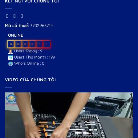
KẾT NỐI VỚI CHÚNG TÔI
Mã số thuế:
3702963744
ONLINE
0
0
0
8
7
7
Users Today : 9
Users This Month : 199
Who's Online : 0
VIDEO CỦA CHÚNG TÔI