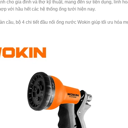
ành cho gia đình và thợ kỹ thuật, mang đến sự tiện dụng, linh h
hợp với hầu hết các hệ thống ống tưới hiện nay.
àn cầu, bộ 4 chi tiết đầu nối ống nước Wokin giúp tối ưu hóa m