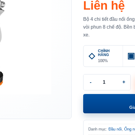
Liên hệ
Bộ 4 chi tiết đầu nối ốn
vòi phun 8 chế độ. Bền b
xe.
CHÍNH
HÃNG
100%
Bộ 4 chi tiết đầu nối 
Gi
Danh mục:
Đầu nối
,
Ống 