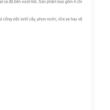
oạt và độ bền vượt trội. Sản phẩm bao gồm 4 chi
ọi công việc tưới cây, phun nước, rửa xe hay vệ