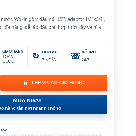
g nước Wokin gồm đầu nối 1/2”, adaptor 1/2″x3/4”,
ỉ, đa năng, dễ lắp đặt, phù hợp tưới cây và rửa
GIAO HÀNG
ĐỔI TRẢ
HỖ TRỢ
TOÀN
7 NGÀY
24/7
QUỐC
ống nước Wokin - 4PCS HOSE CONNECTOR SET số lượng
THÊM VÀO GIỎ HÀNG
MUA NGAY
ao hàng tận nơi nhanh chóng
nước