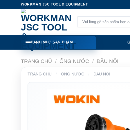
Skip
WORKMAN JSC TOOL & EQUIPMENT
to
content
Tìm
kiếm:
DANH MỤC SẢN PHẨM
G
TRANG CHỦ
/
ỐNG NƯỚC
/
ĐẦU NỐI
TRANG CHỦ
/
ỐNG NƯỚC
/
ĐẦU NỐI