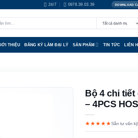
24/7
0978.39.03.39
DOWNLOAD C
IỚI THIỆU
ĐĂNG KÝ LÀM ĐẠI LÝ
SẢN PHẨM
TIN TỨC
LIÊN 
Bộ 4 chi tiế
– 4PCS HO
★★★★★
Sẵn tư vấn kỹ