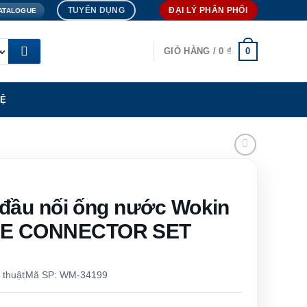
TUYỂN DỤNG
ĐẠI LÝ PHÂN PHỐI
ATALOGUE
0
GIỎ HÀNG /
0
₫
HỆ
t đầu nối ống nước Wokin
SE CONNECTOR SET
 thuật
Mã SP: WM-34199