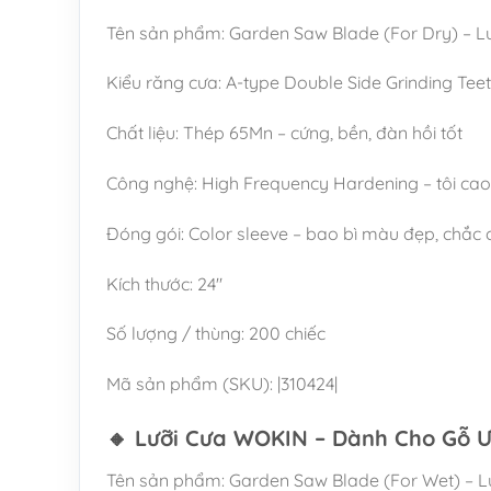
Tên sản phẩm: Garden Saw Blade (For Dry) – 
Kiểu răng cưa: A-type Double Side Grinding Teet
Chất liệu: Thép 65Mn – cứng, bền, đàn hồi tốt
Công nghệ: High Frequency Hardening – tôi cao 
Đóng gói: Color sleeve – bao bì màu đẹp, chắc
Kích thước: 24″
Số lượng / thùng: 200 chiếc
Mã sản phẩm (SKU): |310424|
🔸 Lưỡi Cưa WOKIN – Dành Cho Gỗ 
Tên sản phẩm: Garden Saw Blade (For Wet) – L