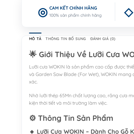
CAM KẾT CHÍNH HÃNG
100% sản phẩm chính hãng
MÔ TẢ
THÔNG TIN BỔ SUNG
ĐÁNH GIÁ (0)
🌟 Giới Thiệu Về Lưỡi Cưa W
Lưỡi cưa WOKIN là sản phẩm cao cấp được thiế
và Garden Saw Blade (For Wet), WOKIN mang đế
xác.
Nhờ lưỡi thép 65Mn chất lượng cao, răng cưa mà
kiện thời tiết và môi trường làm việc.
⚙️ Thông Tin Sản Phẩm
🔸 Lưỡi Cưa WOKIN – Dành Cho Gỗ 