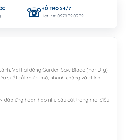
ỐC
HỖ TRỢ 24/7
g
Hotline: 0978.39.03.39
cảnh. Với hai dòng Garden Saw Blade (For Dry)
ệu suất cắt mượt mà, nhanh chóng và chính
IN đáp ứng hoàn hảo nhu cầu cắt trong mọi điều