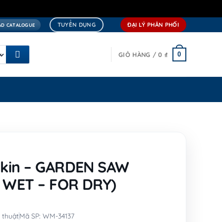
TUYỂN DỤNG
ĐẠI LÝ PHÂN PHỐI
D CATALOGUE
0
GIỎ HÀNG /
0
₫
okin – GARDEN SAW
 WET – FOR DRY)
 thuật
Mã SP: WM-34137