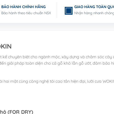
BẢO HÀNH CHÍNH HÃNG
GIAO HÀNG TOÀN QU
Bảo hành theo tiêu chuẩn NSX
Nhận hàng nhanh chón
OKIN
t kế chuyên biệt cho ngành mộc, xây dựng và chăm sóc cây 
n giải pháp toàn diện cho cả gỗ khô lẫn gỗ ướt, đảm bảo hi
i hai mặt cùng công nghệ tôi cao tần hiện đại, lưỡi cưa WOK
Khô (FOR DRY)