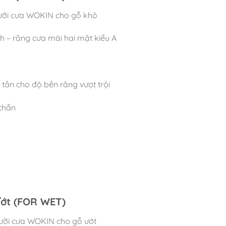
Lưỡi cưa WOKIN cho gỗ khô
h – răng cưa mài hai mặt kiểu A
tần cho độ bền răng vượt trội
 chắn
Ướt (FOR WET)
ưỡi cưa WOKIN cho gỗ ướt