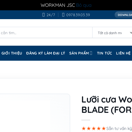
WORKMAN JSC
Bỏ qua
24/7
0978.39.03.39
DOWNLOA
GIỚI THIỆU
ĐĂNG KÝ LÀM ĐẠI LÝ
SẢN PHẨM
TIN TỨC
LIÊN HỆ
Lưỡi cưa W
BLADE (FOR
★★★★★
Sẵn tư vấn kỹ