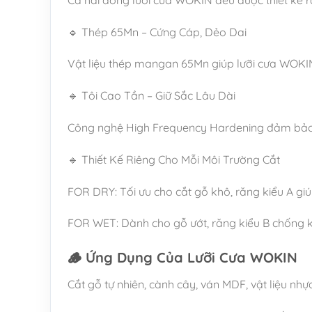
🔹 Thép 65Mn – Cứng Cáp, Dẻo Dai
Vật liệu thép mangan 65Mn giúp lưỡi cưa WOKIN d
🔹 Tôi Cao Tần – Giữ Sắc Lâu Dài
Công nghệ High Frequency Hardening đảm bảo răn
🔹 Thiết Kế Riêng Cho Mỗi Môi Trường Cắt
FOR DRY: Tối ưu cho cắt gỗ khô, răng kiểu A gi
FOR WET: Dành cho gỗ ướt, răng kiểu B chống k
🪵 Ứng Dụng Của Lưỡi Cưa WOKIN
Cắt gỗ tự nhiên, cành cây, ván MDF, vật liệu nhự