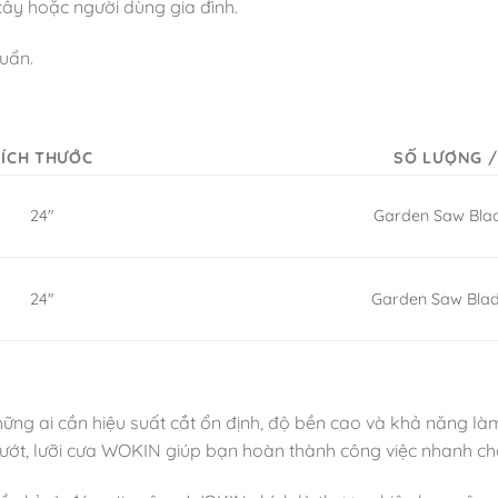
cây hoặc người dùng gia đình.
uẩn.
KÍCH THƯỚC
SỐ LƯỢNG 
24″
Garden Saw Blad
24″
Garden Saw Blad
ng ai cần hiệu suất cắt ổn định, độ bền cao và khả năng làm 
ớt, lưỡi cưa WOKIN giúp bạn hoàn thành công việc nhanh chóng