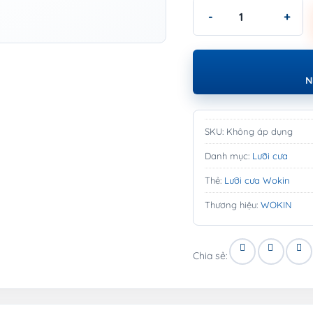
Lưỡi cưa Wokin - GARDE
N
SKU:
Không áp dụng
Danh mục:
Lưỡi cưa
Thẻ:
Lưỡi cưa Wokin
Thương hiệu:
WOKIN
Chia sẻ: