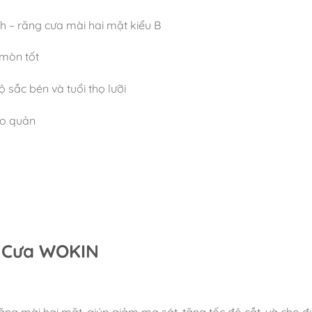
h – răng cưa mài hai mặt kiểu B
 mòn tốt
sắc bén và tuổi thọ lưỡi
ảo quản
i Cưa WOKIN
ng mài hai mặt, giúp giảm ma sát, tăng tốc độ cắt, và cho đư