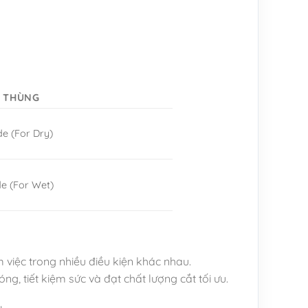
/ THÙNG
e (For Dry)
e (For Wet)
việc trong nhiều điều kiện khác nhau.
, tiết kiệm sức và đạt chất lượng cắt tối ưu.