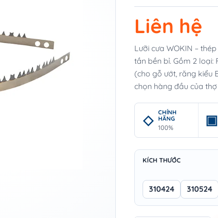
Liên hệ
Lưỡi cưa WOKIN – thép 
tần bền bỉ. Gồm 2 loại
(cho gỗ ướt, răng kiểu 
chọn hàng đầu của thợ
CHÍNH
HÃNG
100%
KÍCH THƯỚC
310424
310524