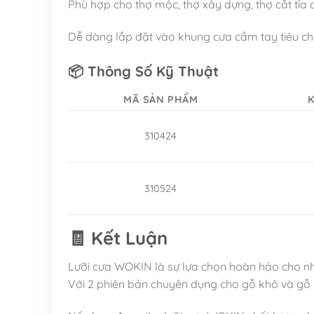
Phù hợp cho thợ mộc, thợ xây dựng, thợ cắt tỉa 
Dễ dàng lắp đặt vào khung cưa cầm tay tiêu ch
📦 Thông Số Kỹ Thuật
MÃ SẢN PHẨM
310424
310524
🧾 Kết Luận
Lưỡi cưa WOKIN là sự lựa chọn hoàn hảo cho nhữ
Với 2 phiên bản chuyên dụng cho gỗ khô và gỗ ư