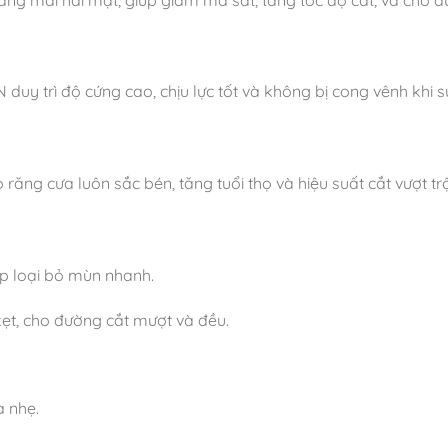
uy trì độ cứng cao, chịu lực tốt và không bị cong vênh khi sử
g cưa luôn sắc bén, tăng tuổi thọ và hiệu suất cắt vượt trộ
úp loại bỏ mùn nhanh.
ẹt, cho đường cắt mượt và đều.
a nhẹ.