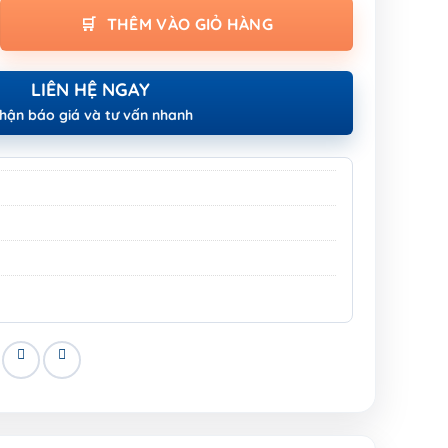
N SAW BLADE (FOR WET - FOR DRY) số lượng
THÊM VÀO GIỎ HÀNG
LIÊN HỆ NGAY
hận báo giá và tư vấn nhanh