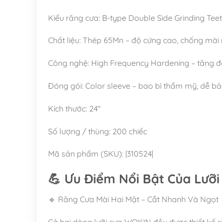
Kiểu răng cưa: B-type Double Side Grinding Teet
Chất liệu: Thép 65Mn – độ cứng cao, chống mài
Công nghệ: High Frequency Hardening – tăng độ 
Đóng gói: Color sleeve – bao bì thẩm mỹ, dễ b
Kích thước: 24″
Số lượng / thùng: 200 chiếc
Mã sản phẩm (SKU): |310524|
💪 Ưu Điểm Nổi Bật Của Lưỡ
🔹 Răng Cưa Mài Hai Mặt – Cắt Nhanh Và Ngọt
Cả hai dòng lưỡi cưa WOKIN đều được thiết kế ră