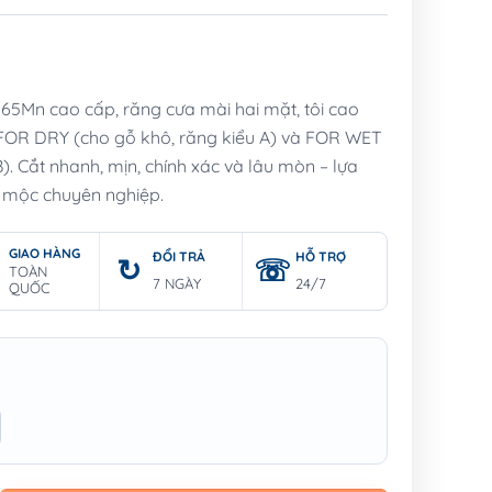
65Mn cao cấp, răng cưa mài hai mặt, tôi cao
: FOR DRY (cho gỗ khô, răng kiểu A) và FOR WET
B). Cắt nhanh, mịn, chính xác và lâu mòn – lựa
 mộc chuyên nghiệp.
GIAO HÀNG
ĐỔI TRẢ
HỖ TRỢ
TOÀN
7 NGÀY
24/7
QUỐC