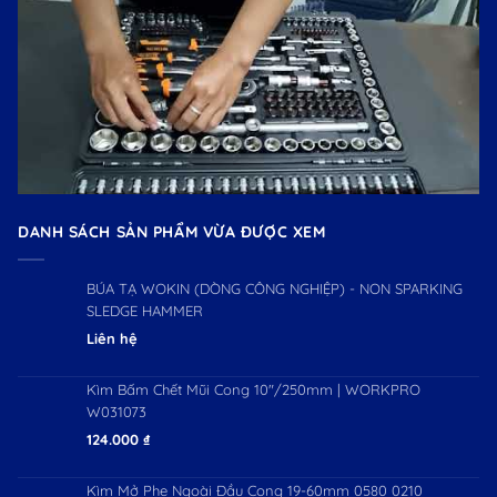
DANH SÁCH SẢN PHẨM VỪA ĐƯỢC XEM
BÚA TẠ WOKIN (DÒNG CÔNG NGHIỆP) - NON SPARKING
SLEDGE HAMMER
Liên hệ
Kìm Bấm Chết Mũi Cong 10"/250mm | WORKPRO
W031073
124.000
₫
Kìm Mở Phe Ngoài Đầu Cong 19-60mm 0580 0210