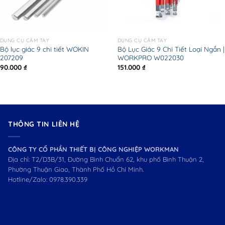
DỤNG CỤ CẦM TAY
DỤNG CỤ CẦM TAY
Bộ lục giác 9 chi tiết WOKIN
Bộ Lục Giác 9 Chi Tiết Loại Ngắn |
207209
WORKPRO W022030
90.000
₫
151.000
₫
THÔNG TIN LIÊN HỆ
CÔNG TY CỔ PHẦN THIẾT BỊ CÔNG NGHIỆP WORKMAN
Địa chỉ: T2/D3B/31, Đường Bình Chuẩn 62, khu phố Bình Thuận 2,
Phường Thuận Giao, Thành Phố Hồ Chí Minh.
Hotline/Zalo:
0978.390.339