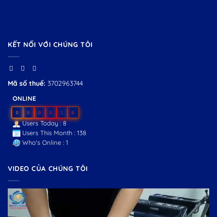
KẾT NỐI VỚI CHÚNG TÔI
Mã số thuế:
3702963744
ONLINE
0
0
0
8
1
6
Users Today : 8
Users This Month : 138
Who's Online : 1
VIDEO CỦA CHÚNG TÔI