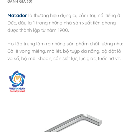
ĐÁNH GIÁ (0)
Matador
là thương hiệu dụng cụ cầm tay nổi tiếng ở
Đức, đây là 1 trong những nhà sản xuất tiên phong
được thành lập từ năm 1900.
Họ tập trung làm ra những sản phẩm chất lượng như:
Cờ lê vòng miệng, mỏ lết, bộ tuýp đa năng, bộ đột lỗ
và số, bộ mũi khoan, cần siết lực, lục giác, tuốc nơ vít.