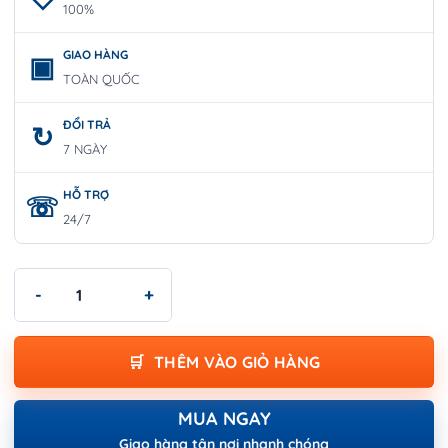
100%
GIAO HÀNG
TOÀN QUỐC
ĐỔI TRẢ
7 NGÀY
HỖ TRỢ
24/7
Bộ Lục Giác Đầu Sao 9 Chi Tiết | WORKPRO W022013 số lượng
THÊM VÀO GIỎ HÀNG
MUA NGAY
Giao hàng tận nơi nhanh chóng