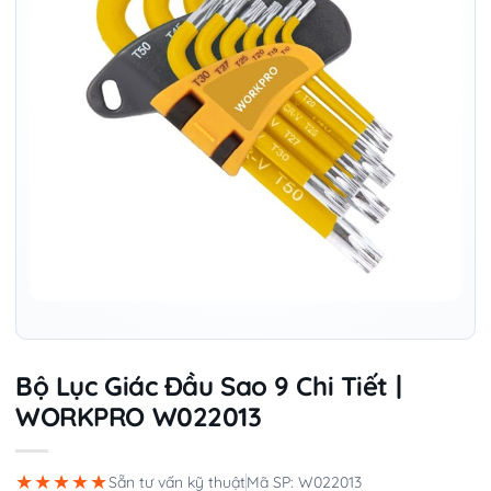
Bộ Lục Giác Đầu Sao 9 Chi Tiết |
WORKPRO W022013
★★★★★
Sẵn tư vấn kỹ thuật
Mã SP: W022013