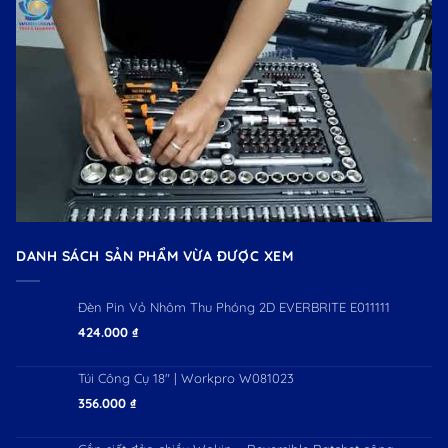
DANH SÁCH SẢN PHẨM VỪA ĐƯỢC XEM
Đèn Pin Vỏ Nhôm Thu Phóng 2D EVERBRITE E011111
424.000
₫
Túi Công Cụ 18" | Workpro W081023
356.000
₫