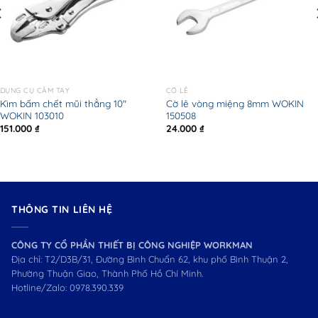
DỤNG CỤ CẦM TAY
CỜ LÊ
Kìm bấm chết mũi thẳng 10″
Cờ lê vòng miệng 8mm WOKIN
WOKIN 103010
150508
151.000
₫
24.000
₫
THÔNG TIN LIÊN HỆ
CÔNG TY CỔ PHẦN THIẾT BỊ CÔNG NGHIỆP WORKMAN
Địa chỉ: T2/D3B/31, Đường Bình Chuẩn 62, khu phố Bình Thuận 2,
Phường Thuận Giao, Thành Phố Hồ Chí Minh.
Hotline/Zalo:
0978.390.339