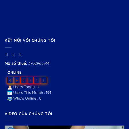
KẾT NỐI VỚI CHÚNG TÔI
Mã số thuế:
3702963744
ONLINE
0
0
0
8
7
2
Users Today : 4
Users This Month : 194
Who's Online : 0
VIDEO CỦA CHÚNG TÔI