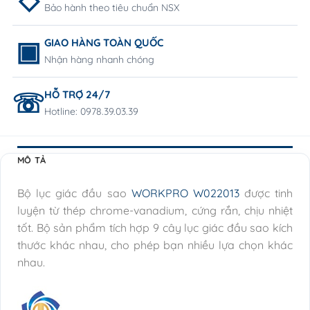
Bảo hành theo tiêu chuẩn NSX
GIAO HÀNG TOÀN QUỐC
Nhận hàng nhanh chóng
HỖ TRỢ 24/7
Hotline: 0978.39.03.39
MÔ TẢ
Bộ lục giác đầu sao
WORKPRO W022013
được tinh
luyện từ thép chrome-vanadium, cứng rắn, chịu nhiệt
tốt. Bộ sản phẩm tích hợp 9 cây lục giác đầu sao kích
thước khác nhau, cho phép bạn nhiều lựa chọn khác
nhau.