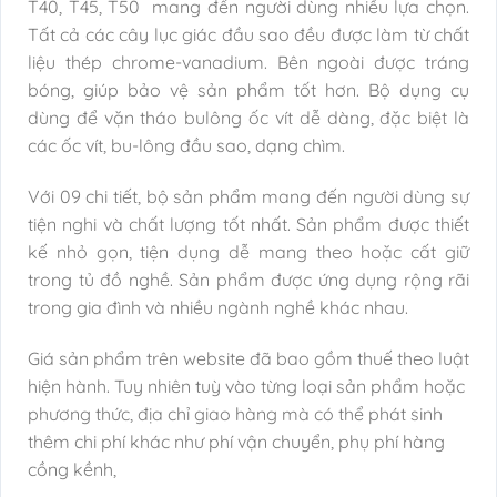
T40, T45, T50 mang đến người dùng nhiều lựa chọn.
Tất cả các cây lục giác đầu sao đều được làm từ chất
liệu thép chrome-vanadium. Bên ngoài được tráng
bóng, giúp bảo vệ sản phẩm tốt hơn. Bộ dụng cụ
dùng để vặn tháo bulông ốc vít dễ dàng, đặc biệt là
các ốc vít, bu-lông đầu sao, dạng chìm.
Với 09 chi tiết, bộ sản phẩm mang đến người dùng sự
tiện nghi và chất lượng tốt nhất. Sản phẩm được thiết
kế nhỏ gọn, tiện dụng dễ mang theo hoặc cất giữ
trong tủ đồ nghề. Sản phẩm được ứng dụng rộng rãi
trong gia đình và nhiều ngành nghề khác nhau.
Giá sản phẩm trên website đã bao gồm thuế theo luật
hiện hành. Tuy nhiên tuỳ vào từng loại sản phẩm hoặc
phương thức, địa chỉ giao hàng mà có thể phát sinh
thêm chi phí khác như phí vận chuyển, phụ phí hàng
cồng kềnh,