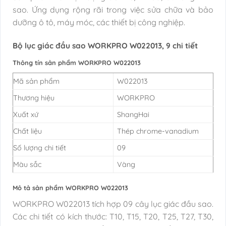
sao. Ứng dụng rộng rãi trong việc sửa chữa và bảo
dưỡng ô tô, máy móc, các thiết bị công nghiệp.
Bộ lục giác đầu sao WORKPRO W022013, 9 chi tiết
Thông tín sản phẩm WORKPRO W022013
Mã sản phẩm
W022013
Thương hiệu
WORKPRO
Xuất xứ
ShangHai
Chất liệu
Thép chrome-vanadium
Số lượng chi tiết
09
Màu sắc
Vàng
Mô tả sản phẩm WORKPRO W022013
WORKPRO W022013 tích hợp 09 cây lục giác đầu sao.
Các chi tiết có kích thước: T10, T15, T20, T25, T27, T30,