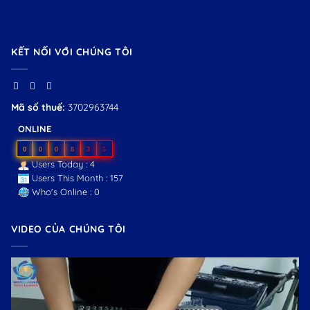
KẾT NỐI VỚI CHÚNG TÔI
Mã số thuế:
3702963744
ONLINE
0
0
0
8
3
5
Users Today : 4
Users This Month : 157
Who's Online : 0
VIDEO CỦA CHÚNG TÔI