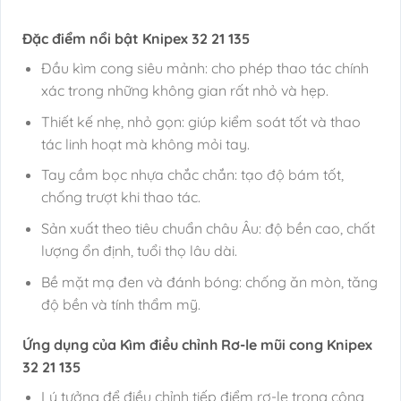
Đặc điểm nổi bật Knipex 32 21 135
Đầu kìm cong siêu mảnh: cho phép thao tác chính
xác trong những không gian rất nhỏ và hẹp.
Thiết kế nhẹ, nhỏ gọn: giúp kiểm soát tốt và thao
tác linh hoạt mà không mỏi tay.
Tay cầm bọc nhựa chắc chắn: tạo độ bám tốt,
chống trượt khi thao tác.
Sản xuất theo tiêu chuẩn châu Âu: độ bền cao, chất
lượng ổn định, tuổi thọ lâu dài.
Bề mặt mạ đen và đánh bóng: chống ăn mòn, tăng
độ bền và tính thẩm mỹ.
Ứng dụng của Kìm điều chỉnh Rơ-le mũi cong Knipex
32 21 135
Lý tưởng để điều chỉnh tiếp điểm rơ-le trong công