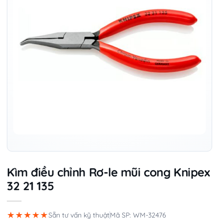
Kìm điều chỉnh Rơ-le mũi cong Knipex
32 21 135
★★★★★
Sẵn tư vấn kỹ thuật
Mã SP: WM-32476