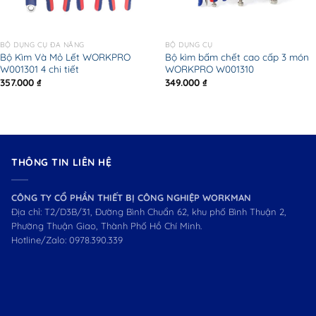
BỘ DỤNG CỤ ĐA NĂNG
BỘ DỤNG CỤ
Bộ Kìm Và Mỏ Lết WORKPRO
Bộ kìm bấm chết cao cấp 3 món
W001301 4 chi tiết
WORKPRO W001310
357.000
₫
349.000
₫
THÔNG TIN LIÊN HỆ
CÔNG TY CỔ PHẦN THIẾT BỊ CÔNG NGHIỆP WORKMAN
Địa chỉ: T2/D3B/31, Đường Bình Chuẩn 62, khu phố Bình Thuận 2,
Phường Thuận Giao, Thành Phố Hồ Chí Minh.
Hotline/Zalo:
0978.390.339