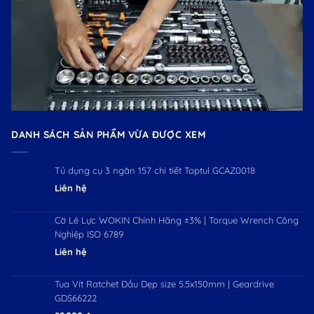
DANH SÁCH SẢN PHẨM VỪA ĐƯỢC XEM
Tủ dụng cụ 3 ngăn 157 chi tiết Toptul GCAZ0018
Liên hệ
Cờ Lê Lực WOKIN Chính Hãng ±3% | Torque Wrench Công
Nghiệp ISO 6789
Liên hệ
Tua Vít Ratchet Đầu Dẹp size 5.5x150mm | Geardrive
GDS66222