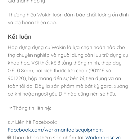
Giá thành hợp lý
Thương hiệu Wokin luôn đảm bảo chất lượng ổn định
và độ hoàn thiện cao.
Kết luận
Hộp đựng dụng cụ Wokin là lựa chọn hoàn hảo cho
thợ chuyên nghiệp và người dùng cần lưu trữ dụng cụ
khoa học. Với thiết kế 3 tầng thông minh, thép dày
0.6–0.8mm, hai kích thước lựa chọn (901116 và
901220), hộp mang đến sự bền bỉ, tiện dụng và an
toàn tối đa. Đây là sản phẩm mà bất kỳ gara, xưởng
cơ khí hoặc người yêu DIY nào cũng nên sở hữu.
📌Thông tin liên hệ:
👉 Liên hệ Facebook:
Facebook.com/workmantoolsequipment
🌐 Tham khảo thêm sản phẩm tại:
Workmanjsc.vn