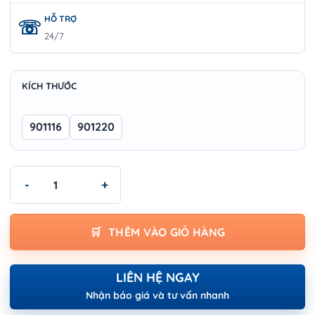
HỖ TRỢ
24/7
KÍCH THƯỚC
901116
901220
Hộp đựng dụng cụ Wokin - TOOL BOX (INDUSTRIAL) số lượng
THÊM VÀO GIỎ HÀNG
LIÊN HỆ NGAY
Nhận báo giá và tư vấn nhanh