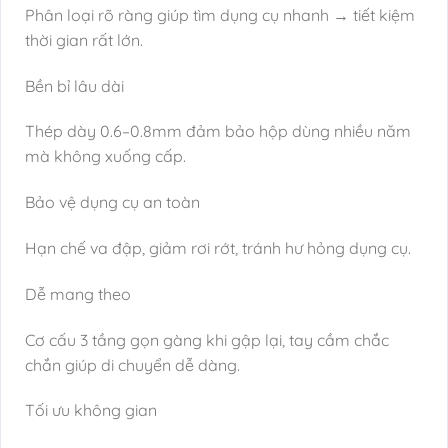
Phân loại rõ ràng giúp tìm dụng cụ nhanh → tiết kiệm
thời gian rất lớn.
Bền bỉ lâu dài
Thép dày 0.6–0.8mm đảm bảo hộp dùng nhiều năm
mà không xuống cấp.
Bảo vệ dụng cụ an toàn
Hạn chế va đập, giảm rơi rớt, tránh hư hỏng dụng cụ.
Dễ mang theo
Cơ cấu 3 tầng gọn gàng khi gập lại, tay cầm chắc
chắn giúp di chuyển dễ dàng.
Tối ưu không gian