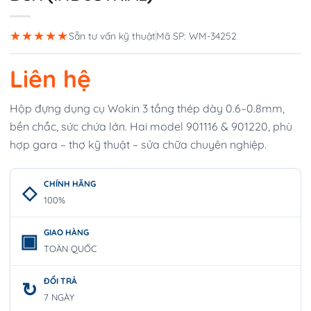
★★★★★
Sẵn tư vấn kỹ thuật
Mã SP: WM-34252
Liên hệ
Hộp đựng dụng cụ Wokin 3 tầng thép dày 0.6–0.8mm,
bền chắc, sức chứa lớn. Hai model 901116 & 901220, phù
hợp gara – thợ kỹ thuật – sửa chữa chuyên nghiệp.
CHÍNH HÃNG
100%
GIAO HÀNG
TOÀN QUỐC
ĐỔI TRẢ
7 NGÀY