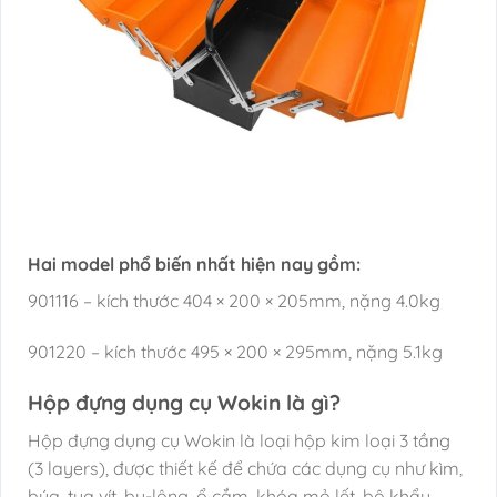
Hai model phổ biến nhất hiện nay gồm:
901116 – kích thước 404 × 200 × 205mm, nặng 4.0kg
901220 – kích thước 495 × 200 × 295mm, nặng 5.1kg
Hộp đựng dụng cụ Wokin là gì?
Hộp đựng dụng cụ Wokin là loại hộp kim loại 3 tầng
(3 layers), được thiết kế để chứa các dụng cụ như kìm,
búa, tua vít, bu-lông, ổ cắm, khóa mỏ lết, bộ khẩu,