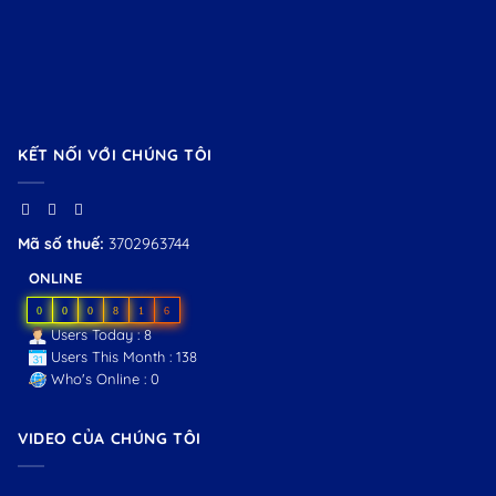
KẾT NỐI VỚI CHÚNG TÔI
Mã số thuế:
3702963744
ONLINE
0
0
0
8
1
6
Users Today : 8
Users This Month : 138
Who's Online : 0
VIDEO CỦA CHÚNG TÔI