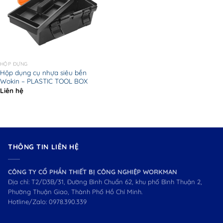
HỘP ĐỰNG
Hộp dụng cụ nhựa siêu bền
Wokin – PLASTIC TOOL BOX
Liên hệ
THÔNG TIN LIÊN HỆ
CÔNG TY CỔ PHẦN THIẾT BỊ CÔNG NGHIỆP WORKMAN
Địa chỉ: T2/D3B/31, Đường Bình Chuẩn 62, khu phố Bình Thuận 2,
Phường Thuận Giao, Thành Phố Hồ Chí Minh.
Hotline/Zalo:
0978.390.339