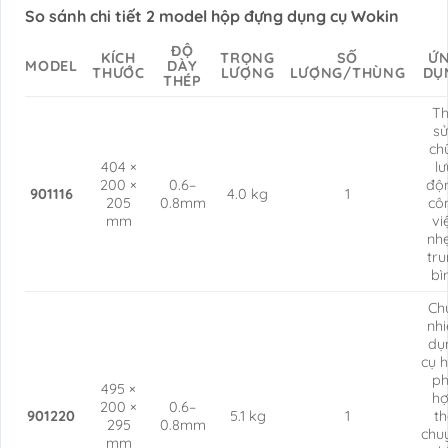
So sánh chi tiết 2 model hộp đựng dụng cụ Wokin
ĐỘ
KÍCH
TRỌNG
SỐ
Ứ
MODEL
DÀY
THƯỚC
LƯỢNG
LƯỢNG/THÙNG
DỤ
THÉP
T
s
ch
404 ×
lư
200 ×
0.6–
độ
901116
4.0 kg
1
205
0.8mm
cô
mm
vi
nh
tr
bì
Ch
nh
dụ
cụ h
p
495 ×
h
200 ×
0.6–
901220
5.1 kg
1
t
295
0.8mm
chu
mm