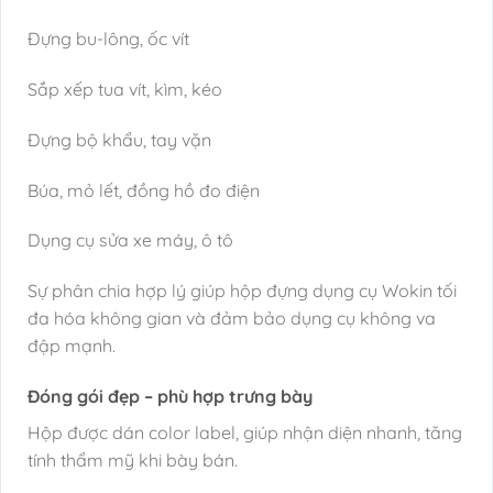
Đựng bu-lông, ốc vít
Sắp xếp tua vít, kìm, kéo
Đựng bộ khẩu, tay vặn
Búa, mỏ lết, đồng hồ đo điện
Dụng cụ sửa xe máy, ô tô
Sự phân chia hợp lý giúp hộp đựng dụng cụ Wokin tối
đa hóa không gian và đảm bảo dụng cụ không va
đập mạnh.
Đóng gói đẹp – phù hợp trưng bày
Hộp được dán color label, giúp nhận diện nhanh, tăng
tính thẩm mỹ khi bày bán.