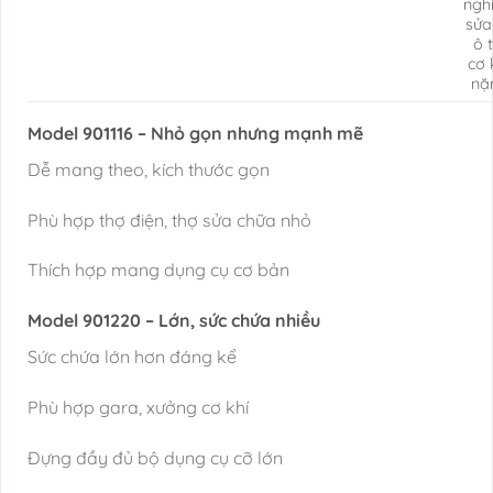
ngh
sửa
ô t
cơ 
nặ
Model 901116 – Nhỏ gọn nhưng mạnh mẽ
Dễ mang theo, kích thước gọn
Phù hợp thợ điện, thợ sửa chữa nhỏ
Thích hợp mang dụng cụ cơ bản
Model 901220 – Lớn, sức chứa nhiều
Sức chứa lớn hơn đáng kể
Phù hợp gara, xưởng cơ khí
Đựng đầy đủ bộ dụng cụ cỡ lớn