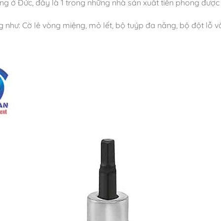
ếng ở Đức, đây là 1 trong những nhà sản xuất tiên phong được
ư: Cờ lê vòng miệng, mỏ lết, bộ tuýp đa năng, bộ đột lỗ và số,