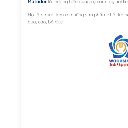
Matador
là thương hiệu dụng cụ cầm tay nổi ti
Họ tập trung làm ra những sản phẩm chất lượng nh
búa, cảo, bộ đục…