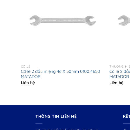
CỜ LÊ
THƯƠNG HI
 2123
Cờ lê 2 đầu miệng 46 X 50mm 0100 4650
Cờ lê 2 đ
MATADOR
MATADOR
Liên hệ
Liên hệ
THÔNG TIN LIÊN HỆ
KẾ