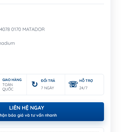
m 4078 0170 MATADOR
anadium
GIAO HÀNG
ĐỔI TRẢ
HỖ TRỢ
TOÀN
7 NGÀY
24/7
QUỐC
LIÊN HỆ NGAY
hận báo giá và tư vấn nhanh