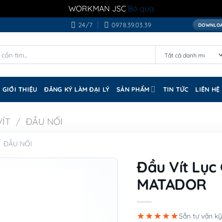
WORKMAN JSC
Bỏ qua
24/7
0978.39.03.39
DOWNLOA
GIỚI THIỆU
ĐĂNG KÝ LÀM ĐẠI LÝ
SẢN PHẨM
TIN TỨC
LIÊN HỆ
VÍT
/
ĐẦU NỐI
ĐẦU NỐI
Đầu Vít Lục
MATADOR
★★★★★
Sẵn tư vấn kỹ