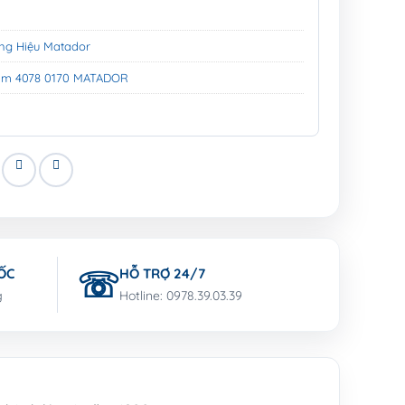
ng Hiệu Matador
7mm 4078 0170 MATADOR
ỐC
HỖ TRỢ 24/7
g
Hotline: 0978.39.03.39