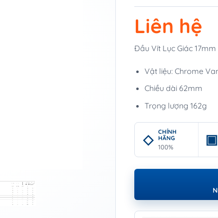
Liên hệ
Đầu Vít Lục Giác 17m
Vật liệu: Chrome V
Chiều dài 62mm
Trọng lượng 162g
CHÍNH
HÃNG
100%
N