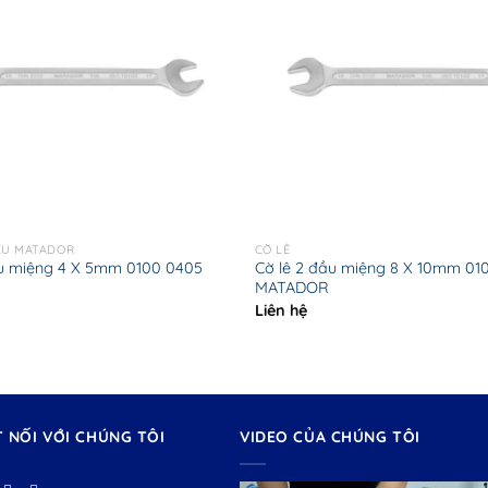
ỆU MATADOR
CỜ LÊ
ầu miệng 4 X 5mm 0100 0405
Cờ lê 2 đầu miệng 8 X 10mm 01
MATADOR
Liên hệ
T NỐI VỚI CHÚNG TÔI
VIDEO CỦA CHÚNG TÔI