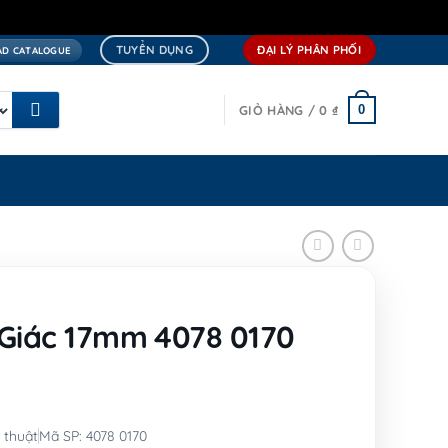
TUYỂN DỤNG
ĐẠI LÝ PHÂN PHỐI
D CATALOGUE
0
GIỎ HÀNG /
0
₫
 Giác 17mm 4078 0170
 thuật
Mã SP: 4078 0170