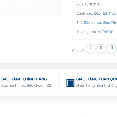
SKU:
4078 0170
Danh mục:
Đầu Nối
,
Thươ
Thẻ:
Đầu Vít Lục Giác 1
Thương hiệu:
MATADOR
Chia sẻ:
BẢO HÀNH CHÍNH HÃNG
GIAO HÀNG TOÀN QU
Bảo hành theo tiêu chuẩn NSX
Nhận hàng nhanh chón