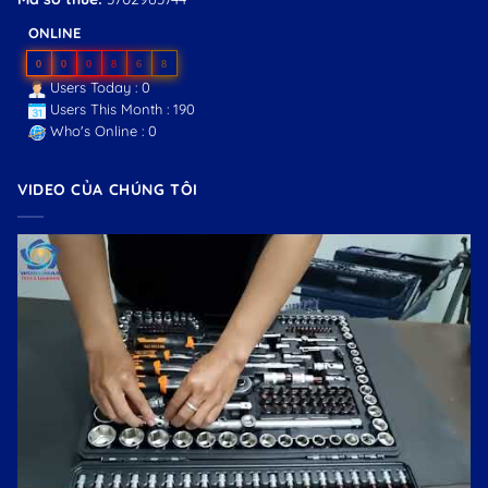
ONLINE
0
0
0
8
6
8
Users Today : 0
Users This Month : 190
Who's Online : 0
VIDEO CỦA CHÚNG TÔI