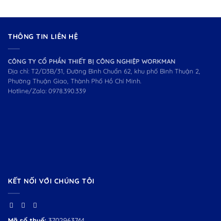
THÔNG TIN LIÊN HỆ
CÔNG TY CỔ PHẦN THIẾT BỊ CÔNG NGHIỆP WORKMAN
Địa chỉ: T2/D3B/31, Đường Bình Chuẩn 62, khu phố Bình Thuận 2,
Phường Thuận Giao, Thành Phố Hồ Chí Minh.
Hotline/Zalo:
0978.390.339
KẾT NỐI VỚI CHÚNG TÔI
Mã số thuế:
3702963744