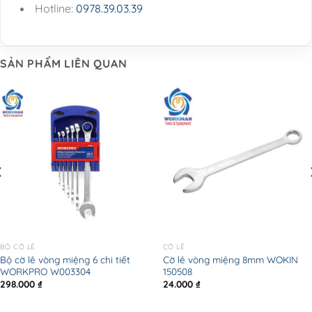
Hotline:
0978.39.03.39
SẢN PHẨM LIÊN QUAN
BỘ CỜ LÊ
CỜ LÊ
Bộ cờ lê vòng miệng 6 chi tiết
Cờ lê vòng miệng 8mm WOKIN
WORKPRO W003304
150508
298.000
₫
24.000
₫