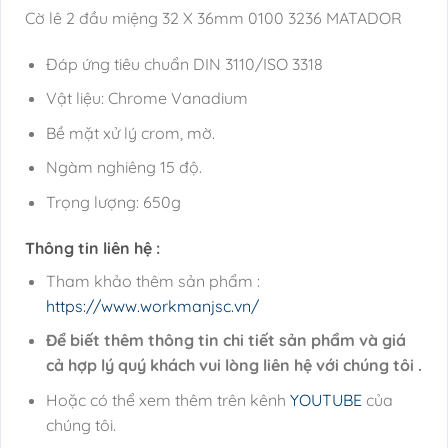
Cờ lê 2 đầu miệng 32 X 36mm 0100 3236 MATADOR
Đáp ứng tiêu chuẩn DIN 3110/ISO 3318
Vật liệu: Chrome Vanadium
Bề mặt xử lý crom, mờ.
Ngàm nghiêng 15 độ.
Trọng lượng: 650g
Thông tin liên hệ :
Tham khảo thêm sản phẩm :
https://www.workmanjsc.vn/
Để biết thêm thông tin chi tiết sản phẩm và giá
cả hợp lý quý khách vui lòng liên hệ với chúng tôi .
Hoặc có thể xem thêm trên kênh
YOUTUBE
của
chúng tôi.