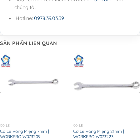
chúng tôi.
Hotline:
0978.39.03.39
SẢN PHẨM LIÊN QUAN
CỜ LÊ
CỜ LÊ
Cờ Lê Vòng Miệng 7mm |
Cờ Lê Vòng Miệng 21mm |
WORKPRO W073209
WORKPRO W073223