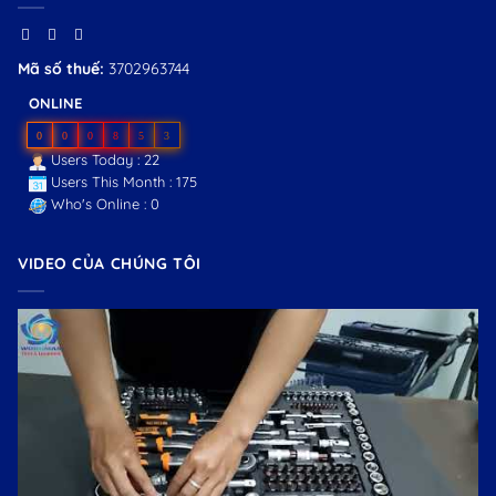
Mã số thuế:
3702963744
ONLINE
0
0
0
8
5
3
Users Today : 22
Users This Month : 175
Who's Online : 0
VIDEO CỦA CHÚNG TÔI