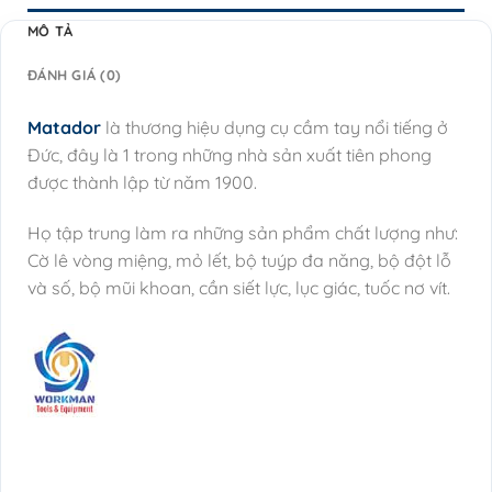
MÔ TẢ
ĐÁNH GIÁ (0)
Matador
là thương hiệu dụng cụ cầm tay nổi tiếng ở
Đức, đây là 1 trong những nhà sản xuất tiên phong
được thành lập từ năm 1900.
Họ tập trung làm ra những sản phẩm chất lượng như:
Cờ lê vòng miệng, mỏ lết, bộ tuýp đa năng, bộ đột lỗ
và số, bộ mũi khoan, cần siết lực, lục giác, tuốc nơ vít.