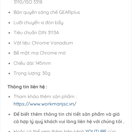
3110/ISO 3318
Bản quyền sáng chế GEARplus
Lưỡi chuyển vị đòn bẩy
Tiêu chuẩn DIN 3113A
Vật liệu: Chrome Vanadium
Bề mặt: mạ Chrome mờ
Chiều dài: 145mm
Trọng lượng: 30g
Thông tin liên hệ :
Tham khảo thêm sản phẩm :
https://www.workmanjsc.vn/
Để biết thêm thông tin chi tiết sản phẩm và giá
cả hợp lý quý khách vui lòng liên hệ với chúng tôi .
Hoặc có thể xem thêm trên kênh
YOUTUBE
của