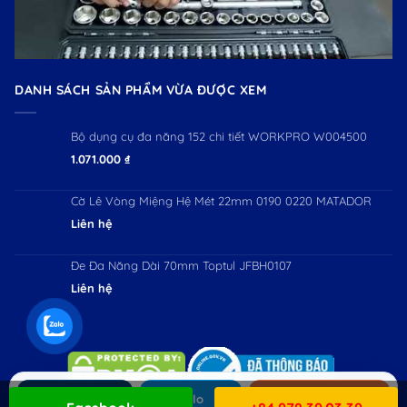
DANH SÁCH SẢN PHẨM VỪA ĐƯỢC XEM
Bộ dụng cụ đa năng 152 chi tiết WORKPRO W004500
1.071.000
₫
Cờ Lê Vòng Miệng Hệ Mét 22mm 0190 0220 MATADOR
Liên hệ
Đe Đa Năng Dài 70mm Toptul JFBH0107
Liên hệ
Gọi ngay
Zalo
Mua hàng