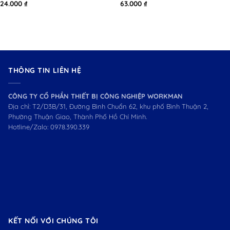
24.000
₫
63.000
₫
THÔNG TIN LIÊN HỆ
CÔNG TY CỔ PHẦN THIẾT BỊ CÔNG NGHIỆP WORKMAN
Địa chỉ: T2/D3B/31, Đường Bình Chuẩn 62, khu phố Bình Thuận 2,
Phường Thuận Giao, Thành Phố Hồ Chí Minh.
Hotline/Zalo:
0978.390.339
KẾT NỐI VỚI CHÚNG TÔI